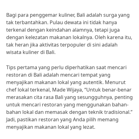
Bagi para penggemar kuliner, Bali adalah surga yang
tak terbantahkan. Pulau dewata ini tidak hanya
terkenal dengan keindahan alamnya, tetapi juga
dengan kelezatan makanan lokalnya. Oleh karena itu,
tak heran jika aktivitas terpopuler di sini adalah
wisata kuliner di Bali.
Tips pertama yang perlu diperhatikan saat mencari
restoran di Bali adalah mencari tempat yang
menyajikan makanan lokal yang autentik. Menurut
chef lokal terkenal, Made Wijaya, “Untuk benar-benar
merasakan cita rasa Bali yang sesungguhnya, penting
untuk mencari restoran yang menggunakan bahan-
bahan lokal dan memasak dengan teknik tradisional.”
Jadi, pastikan restoran yang Anda pilih memang
menyajikan makanan lokal yang lezat.