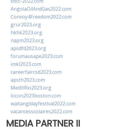
sbcc-2022.com
AngolaOilAndGas2022.com
Convoy4Freedom2022.com
grur2023.org
hkhk2023.org
napm2023.org
apsdfd2023.org
forumausape2023.com
imkl2023.com
careerfaircsd2023.com
apsth2023.com
MedItRio2023.org
lcicon2023boston.com
waitangidayfestival2022.com
vacancesscolaires2022.com
MEDIA PARTNER II