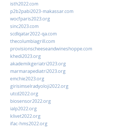
isth2022.com
p2b2pabi2023-makassar.com
wocfparis2023.org
sinc2023.com
scdlqatar2022-qa.com
thecolumbiagrill.com
provisionscheeseandwineshoppe.com
khedi2023.org
akademikgeriatri2023.org
marmarapediatri2023.org
emchie2023.org
girisimselradyoloji2022.org
utcd2022.org
biosensor2022.org
ialp2022.org
klivet2022.org
ifac-hms2022.org