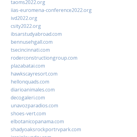
taoms2022.org
iias-euromena-conference2022.org
ivd2022.org
csity2022.org
ibsarstudyabroad.com
bennusehgall.com
tsecincinnati.com
roderconstructiongroup.com
plazabatai.com
hawkscayresort.com
hellonquads.com
diarioanimales.com
decogaleri.com
unavozparadios.com
shoes-vert.com
elbotanicopanama.com
shadyoaksrockportrvpark.com