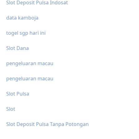
Slot Deposit Pulsa Indosat
data kamboja
togel sgp hari ini
Slot Dana
pengeluaran macau
pengeluaran macau
Slot Pulsa
Slot
Slot Deposit Pulsa Tanpa Potongan