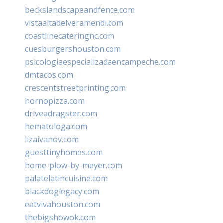
beckslandscapeandfence.com
vistaaltadelveramendi.com
coastlinecateringnc.com
cuesburgershouston.com
psicologiaespecializadaencampeche.com
dmtacos.com
crescentstreetprinting.com
hornopizza.com
driveadragster.com
hematologa.com
lizaivanov.com
guesttinyhomes.com
home-plow-by-meyer.com
palatelatincuisine.com
blackdoglegacy.com
eatvivahouston.com
thebigshowok.com