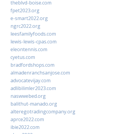
theblvd-boise.com
fpet2023.org
e-smart2022.org
ngrc2022.org
leesfamilyfoods.com
lewis-lewis-cpas.com
eleontennis.com
cyetus.com
bradfordshops.com
almadenranchsanjose.com
advocatevijay.com
adlibilimler2023.com
naswwebed.org
balithut-manado.org
alteregotradingcompany.org
aprce2022.com
ibie2022.com