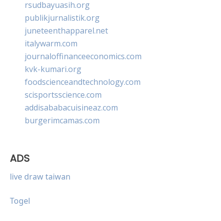
rsudbayuasih.org
publikjurnalistik.org
juneteenthapparel.net
italywarm.com
journaloffinanceeconomics.com
kvk-kumari.org
foodscienceandtechnology.com
scisportsscience.com
addisababacuisineaz.com
burgerimcamas.com
ADS
live draw taiwan
Togel