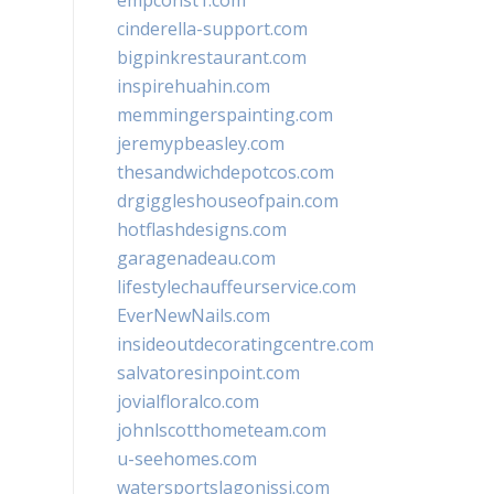
empconst1.com
cinderella-support.com
bigpinkrestaurant.com
inspirehuahin.com
memmingerspainting.com
jeremypbeasley.com
thesandwichdepotcos.com
drgiggleshouseofpain.com
hotflashdesigns.com
garagenadeau.com
lifestylechauffeurservice.com
EverNewNails.com
insideoutdecoratingcentre.com
salvatoresinpoint.com
jovialfloralco.com
johnlscotthometeam.com
u-seehomes.com
watersportslagonissi.com