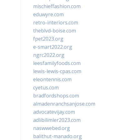
mischieffashion.com
eduwyre.com
retro-interiors.com
theblvd-boise.com
fpet2023.org
e-smart2022.org
ngrc2022.org
leesfamilyfoods.com
lewis-lewis-cpas.com
eleontennis.com
cyetus.com
bradfordshops.com
almadenranchsanjose.com
advocatevijay.com
adlibilimler2023.com
naswwebed.org
balithut-manado.org