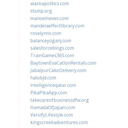
alaskapolitics.com
stsmp.org
manoelneves.com
mandelaeffectlibrary.com
roselynns.com
balanceyoganj.com
salesforceblogs.com
TrainGames365.com
BaytownEvaCationRentals.com
JabalpurCakeDelivery.com
halobjd.com
intelligenceqatar.com
PikaPikaApp.com
takecareofbusinessdfw.org
HamadaOfJapan.com
VersifyLifestyle.com
kingscreekadventures.com