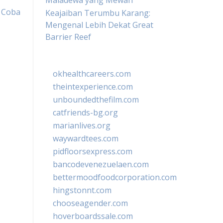
Maladewa yang Mewah
 Coba
Keajaiban Terumbu Karang:
Mengenal Lebih Dekat Great
Barrier Reef
okhealthcareers.com
theintexperience.com
unboundedthefilm.com
catfriends-bg.org
marianlives.org
waywardtees.com
pidfloorsexpress.com
bancodevenezuelaen.com
bettermoodfoodcorporation.com
hingstonnt.com
chooseagender.com
hoverboardssale.com