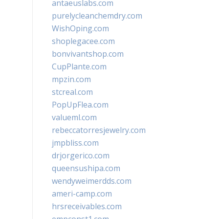
antaeuslabs.com
purelycleanchemdry.com
WishOping.com
shoplegacee.com
bonvivantshop.com
CupPlante.com
mpzin.com
stcreal.com
PopUpFlea.com
valueml.com
rebeccatorresjewelry.com
jmpbliss.com
drjorgerico.com
queensushipa.com
wendyweimerdds.com
ameri-camp.com
hrsreceivables.com