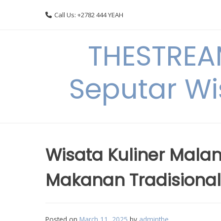
Skip
Call Us: +2782 444 YEAH
to
content
THESTREA
Seputar Wi
Wisata Kuliner Mala
Makanan Tradisional
Posted on
March 11, 2025
by
adminthe