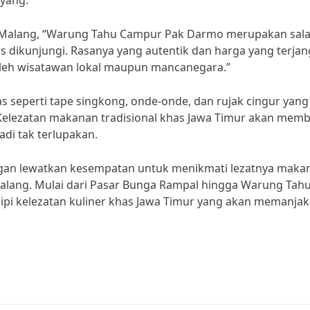
yang.
al Malang, “Warung Tahu Campur Pak Darmo merupakan sal
us dikunjungi. Rasanya yang autentik dan harga yang terja
oleh wisatawan lokal maupun mancanegara.”
as seperti tape singkong, onde-onde, dan rujak cingur yang
. Kelezatan makanan tradisional khas Jawa Timur akan mem
adi tak terlupakan.
, jangan lewatkan kesempatan untuk menikmati lezatnya maka
 Malang. Mulai dari Pasar Bunga Rampal hingga Warung Tah
pi kelezatan kuliner khas Jawa Timur yang akan memanja