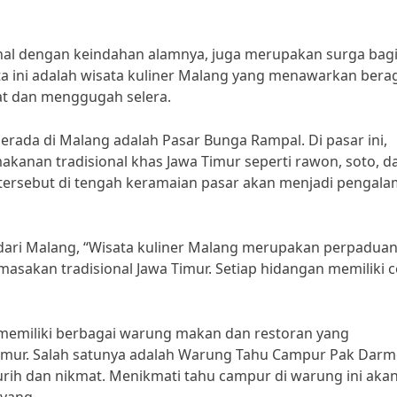
enal dengan keindahan alamnya, juga merupakan surga bag
kota ini adalah wisata kuliner Malang yang menawarkan ber
at dan menggugah selera.
berada di Malang adalah Pasar Bunga Rampal. Di pasar ini,
anan tradisional khas Jawa Timur seperti rawon, soto, d
tersebut di tengah keramaian pasar akan menjadi pengal
 dari Malang, “Wisata kuliner Malang merupakan perpadua
asakan tradisional Jawa Timur. Setiap hidangan memiliki c
 memiliki berbagai warung makan dan restoran yang
imur. Salah satunya adalah Warung Tahu Campur Pak Dar
rih dan nikmat. Menikmati tahu campur di warung ini aka