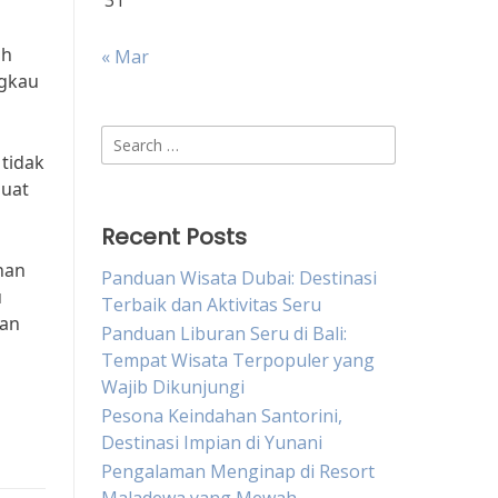
31
ah
« Mar
ngkau
Search
 tidak
for:
buat
Recent Posts
nan
Panduan Wisata Dubai: Destinasi
u
Terbaik dan Aktivitas Seru
kan
Panduan Liburan Seru di Bali:
Tempat Wisata Terpopuler yang
Wajib Dikunjungi
Pesona Keindahan Santorini,
Destinasi Impian di Yunani
Pengalaman Menginap di Resort