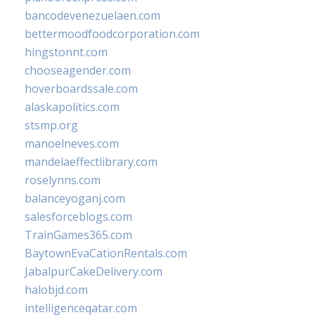
bancodevenezuelaen.com
bettermoodfoodcorporation.com
hingstonnt.com
chooseagender.com
hoverboardssale.com
alaskapolitics.com
stsmp.org
manoelneves.com
mandelaeffectlibrary.com
roselynns.com
balanceyoganj.com
salesforceblogs.com
TrainGames365.com
BaytownEvaCationRentals.com
JabalpurCakeDelivery.com
halobjd.com
intelligenceqatar.com