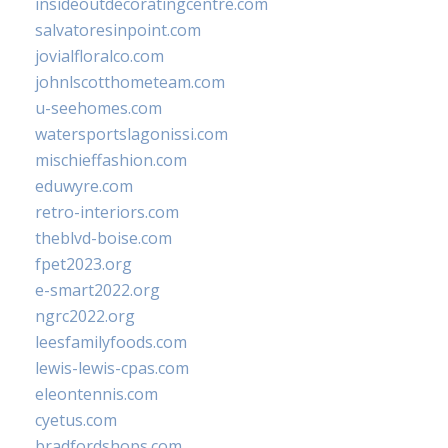
insideoutdecoratingcentre.com
salvatoresinpoint.com
jovialfloralco.com
johnlscotthometeam.com
u-seehomes.com
watersportslagonissi.com
mischieffashion.com
eduwyre.com
retro-interiors.com
theblvd-boise.com
fpet2023.org
e-smart2022.org
ngrc2022.org
leesfamilyfoods.com
lewis-lewis-cpas.com
eleontennis.com
cyetus.com
bradfordshops.com