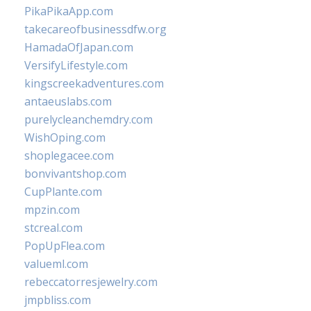
PikaPikaApp.com
takecareofbusinessdfw.org
HamadaOfJapan.com
VersifyLifestyle.com
kingscreekadventures.com
antaeuslabs.com
purelycleanchemdry.com
WishOping.com
shoplegacee.com
bonvivantshop.com
CupPlante.com
mpzin.com
stcreal.com
PopUpFlea.com
valueml.com
rebeccatorresjewelry.com
jmpbliss.com