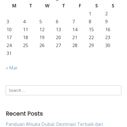
M
T
W
T
F
S
S
1
2
3
4
5
6
7
8
9
10
11
12
13
14
15
16
17
18
19
20
21
22
23
24
25
26
27
28
29
30
31
« Mar
Search
for:
Recent Posts
Panduan Wisata Dubai: Destinasi Terbaik dan