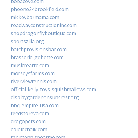
bobacove.com
phoone24brookfield.com
mickeybarmama.com
roadwayconstructioninc.com
shopdragonflyboutique.com
sportszilla.org
batchprovisionsbar.com
brasserie-gobette.com
musicrearte.com
morseysfarms.com
riverviewtennis.com
official-kelly-toys-squishmallows.com
displaygardenonsuncrest.org
bbq-empire-usa.com
feedstoreva.com
drogopets.com
ediblechalk.com
tabletennisnearme.com