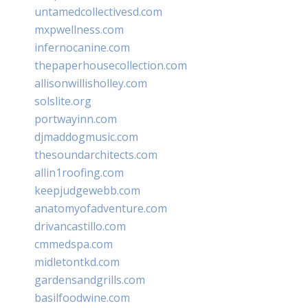
untamedcollectivesd.com
mxpwellness.com
infernocanine.com
thepaperhousecollection.com
allisonwillisholley.com
solslite.org
portwayinn.com
djmaddogmusic.com
thesoundarchitects.com
allin1roofing.com
keepjudgewebb.com
anatomyofadventure.com
drivancastillo.com
cmmedspa.com
midletontkd.com
gardensandgrills.com
basilfoodwine.com