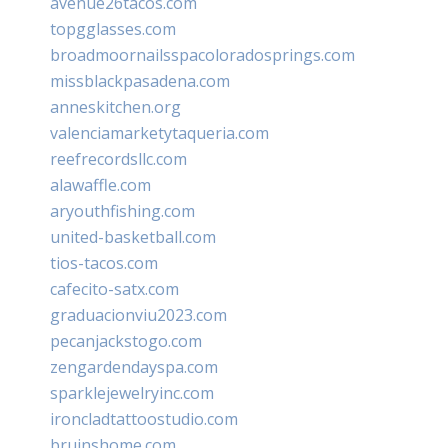
avenue26tacos.com
topgglasses.com
broadmoornailsspacoloradosprings.com
missblackpasadena.com
anneskitchen.org
valenciamarketytaqueria.com
reefrecordsllc.com
alawaffle.com
aryouthfishing.com
united-basketball.com
tios-tacos.com
cafecito-satx.com
graduacionviu2023.com
pecanjackstogo.com
zengardendayspa.com
sparklejewelryinc.com
ironcladtattoostudio.com
bruinshome.com