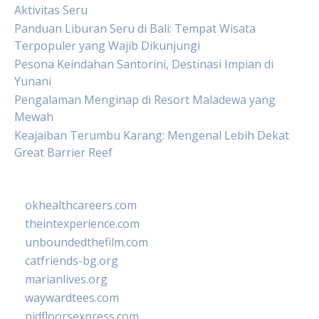
Aktivitas Seru
Panduan Liburan Seru di Bali: Tempat Wisata
Terpopuler yang Wajib Dikunjungi
Pesona Keindahan Santorini, Destinasi Impian di
Yunani
Pengalaman Menginap di Resort Maladewa yang
Mewah
Keajaiban Terumbu Karang: Mengenal Lebih Dekat
Great Barrier Reef
okhealthcareers.com
theintexperience.com
unboundedthefilm.com
catfriends-bg.org
marianlives.org
waywardtees.com
pidfloorsexpress.com