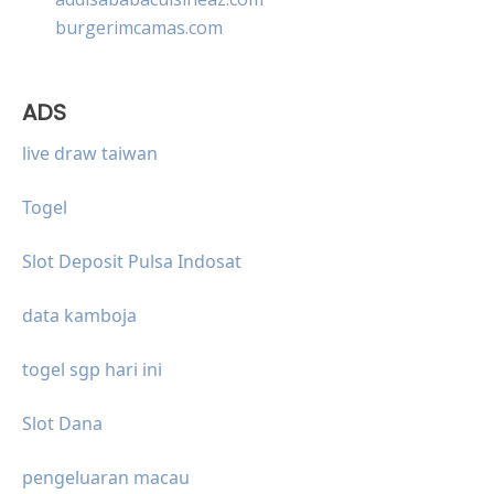
burgerimcamas.com
ADS
live draw taiwan
Togel
Slot Deposit Pulsa Indosat
data kamboja
togel sgp hari ini
Slot Dana
pengeluaran macau