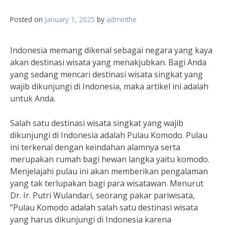
Posted on
January 1, 2025
by
adminthe
Indonesia memang dikenal sebagai negara yang kaya
akan destinasi wisata yang menakjubkan. Bagi Anda
yang sedang mencari destinasi wisata singkat yang
wajib dikunjungi di Indonesia, maka artikel ini adalah
untuk Anda.
Salah satu destinasi wisata singkat yang wajib
dikunjungi di Indonesia adalah Pulau Komodo. Pulau
ini terkenal dengan keindahan alamnya serta
merupakan rumah bagi hewan langka yaitu komodo.
Menjelajahi pulau ini akan memberikan pengalaman
yang tak terlupakan bagi para wisatawan. Menurut
Dr. Ir. Putri Wulandari, seorang pakar pariwisata,
“Pulau Komodo adalah salah satu destinasi wisata
yang harus dikunjungi di Indonesia karena