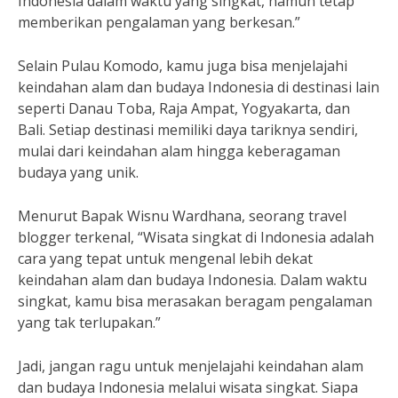
Indonesia dalam waktu yang singkat, namun tetap
memberikan pengalaman yang berkesan.”
Selain Pulau Komodo, kamu juga bisa menjelajahi
keindahan alam dan budaya Indonesia di destinasi lain
seperti Danau Toba, Raja Ampat, Yogyakarta, dan
Bali. Setiap destinasi memiliki daya tariknya sendiri,
mulai dari keindahan alam hingga keberagaman
budaya yang unik.
Menurut Bapak Wisnu Wardhana, seorang travel
blogger terkenal, “Wisata singkat di Indonesia adalah
cara yang tepat untuk mengenal lebih dekat
keindahan alam dan budaya Indonesia. Dalam waktu
singkat, kamu bisa merasakan beragam pengalaman
yang tak terlupakan.”
Jadi, jangan ragu untuk menjelajahi keindahan alam
dan budaya Indonesia melalui wisata singkat. Siapa