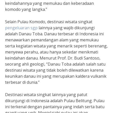
keindahannya yang memukau dan keberadaan
komodo yang langka.”
Selain Pulau Komodo, destinasi wisata singkat
pengeluaran sgp
lainnya yang wajib dikunjungi
adalah Danau Toba. Danau terbesar di Indonesia ini
menawarkan pemandangan alam yang memukau
serta kegiatan wisata yang menarik seperti berenang,
menyewa perahu, atau hanya sekedar menikmati
keindahan danau. Menurut Prof. Dr. Budi Santoso,
seorang ahli geologi, “Danau Toba adalah salah satu
destinasi wisata yang tidak boleh dilewatkan karena
keunikan danau ini yang merupakan kaldera vulkanik
terbesar di dunia.”
Destinasi wisata singkat lainnya yang patut
dikunjungi di Indonesia adalah Pulau Belitung. Pulau
ini terkenal dengan pantainya yang indah serta batu
granit yang unik. Menjelajahi pulau ini akan