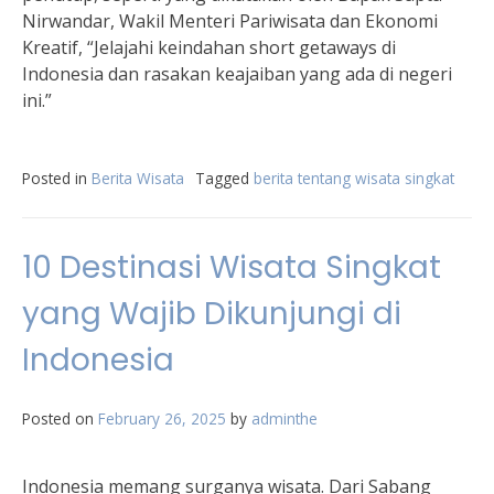
Nirwandar, Wakil Menteri Pariwisata dan Ekonomi
Kreatif, “Jelajahi keindahan short getaways di
Indonesia dan rasakan keajaiban yang ada di negeri
ini.”
Posted in
Berita Wisata
Tagged
berita tentang wisata singkat
10 Destinasi Wisata Singkat
yang Wajib Dikunjungi di
Indonesia
Posted on
February 26, 2025
by
adminthe
Indonesia memang surganya wisata. Dari Sabang