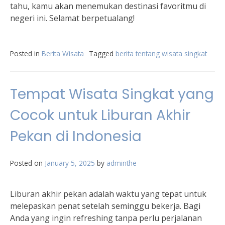
tahu, kamu akan menemukan destinasi favoritmu di
negeri ini. Selamat berpetualang!
Posted in
Berita Wisata
Tagged
berita tentang wisata singkat
Tempat Wisata Singkat yang
Cocok untuk Liburan Akhir
Pekan di Indonesia
Posted on
January 5, 2025
by
adminthe
Liburan akhir pekan adalah waktu yang tepat untuk
melepaskan penat setelah seminggu bekerja. Bagi
Anda yang ingin refreshing tanpa perlu perjalanan