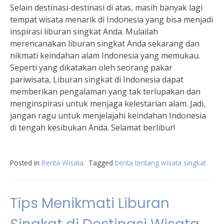
Selain destinasi-destinasi di atas, masih banyak lagi
tempat wisata menarik di Indonesia yang bisa menjadi
inspirasi liburan singkat Anda. Mulailah
merencanakan liburan singkat Anda sekarang dan
nikmati keindahan alam Indonesia yang memukau.
Seperti yang dikatakan oleh seorang pakar
pariwisata, Liburan singkat di Indonesia dapat
memberikan pengalaman yang tak terlupakan dan
menginspirasi untuk menjaga kelestarian alam. Jadi,
jangan ragu untuk menjelajahi keindahan Indonesia
di tengah kesibukan Anda. Selamat berlibur!
Posted in
Berita Wisata
Tagged
berita tentang wisata singkat
Tips Menikmati Liburan