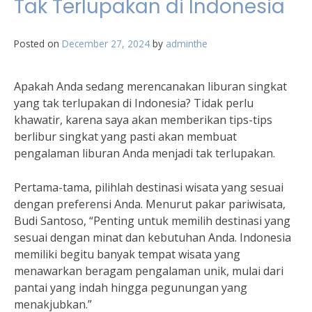
Tak Terlupakan di Indonesia
Posted on
December 27, 2024
by
adminthe
Apakah Anda sedang merencanakan liburan singkat
yang tak terlupakan di Indonesia? Tidak perlu
khawatir, karena saya akan memberikan tips-tips
berlibur singkat yang pasti akan membuat
pengalaman liburan Anda menjadi tak terlupakan.
Pertama-tama, pilihlah destinasi wisata yang sesuai
dengan preferensi Anda. Menurut pakar pariwisata,
Budi Santoso, “Penting untuk memilih destinasi yang
sesuai dengan minat dan kebutuhan Anda. Indonesia
memiliki begitu banyak tempat wisata yang
menawarkan beragam pengalaman unik, mulai dari
pantai yang indah hingga pegunungan yang
menakjubkan.”