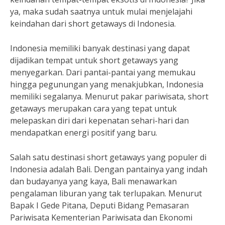
ya, maka sudah saatnya untuk mulai menjelajahi
keindahan dari short getaways di Indonesia.
Indonesia memiliki banyak destinasi yang dapat
dijadikan tempat untuk short getaways yang
menyegarkan. Dari pantai-pantai yang memukau
hingga pegunungan yang menakjubkan, Indonesia
memiliki segalanya. Menurut pakar pariwisata, short
getaways merupakan cara yang tepat untuk
melepaskan diri dari kepenatan sehari-hari dan
mendapatkan energi positif yang baru.
Salah satu destinasi short getaways yang populer di
Indonesia adalah Bali. Dengan pantainya yang indah
dan budayanya yang kaya, Bali menawarkan
pengalaman liburan yang tak terlupakan. Menurut
Bapak I Gede Pitana, Deputi Bidang Pemasaran
Pariwisata Kementerian Pariwisata dan Ekonomi