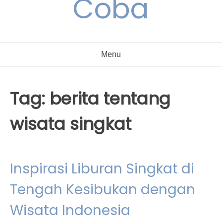
Coba
Menu
Tag:
berita tentang
wisata singkat
Inspirasi Liburan Singkat di
Tengah Kesibukan dengan
Wisata Indonesia