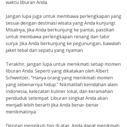
waktu liburan Anda.
Jangan lupa juga untuk membawa perlengkapan yang
sesuai dengan destinasi wisata yang Anda kunjungi.
Misalnya, jika Anda berkunjung ke pantai, pastikan
untuk membawa perlengkapan renang dan tabir
surya. Jika Anda berkunjung ke pegunungan, bawalah
jaket tebal dan sepatu yang nyaman.
Terakhir, jangan lupa untuk menikmati setiap momen
liburan Anda. Seperti yang dikatakan oleh Albert
Schweitzer, “Hanya orang yang menikmati momen
yang sebenarnya hidup.” Nikmatilah keindahan alam
Indonesia, kelezatan kuliner lokal, dan keramahan
penduduk setempat. Liburan singkat Anda akan
menjadi lebih berarti jika Anda benar-benar
menikmatinya.
Dengan mengikuti tips di atas, Anda dapat menikmati