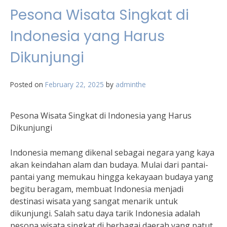
Pesona Wisata Singkat di
Indonesia yang Harus
Dikunjungi
Posted on
February 22, 2025
by
adminthe
Pesona Wisata Singkat di Indonesia yang Harus
Dikunjungi
Indonesia memang dikenal sebagai negara yang kaya
akan keindahan alam dan budaya. Mulai dari pantai-
pantai yang memukau hingga kekayaan budaya yang
begitu beragam, membuat Indonesia menjadi
destinasi wisata yang sangat menarik untuk
dikunjungi. Salah satu daya tarik Indonesia adalah
pesona wisata singkat di berbagai daerah yang patut