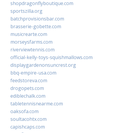
shopdragonflyboutique.com
sportszilla.org
batchprovisionsbar.com
brasserie-gobette.com
musicrearte.com
morseysfarms.com
riverviewtennis.com
official-kelly-toys-squishmallows.com
displaygardenonsuncrest.org
bbq-empire-usa.com
feedstoreva.com
drogopets.com
ediblechalk.com
tabletennisnearme.com
oaksofa.com
soultacohtx.com
capishcaps.com