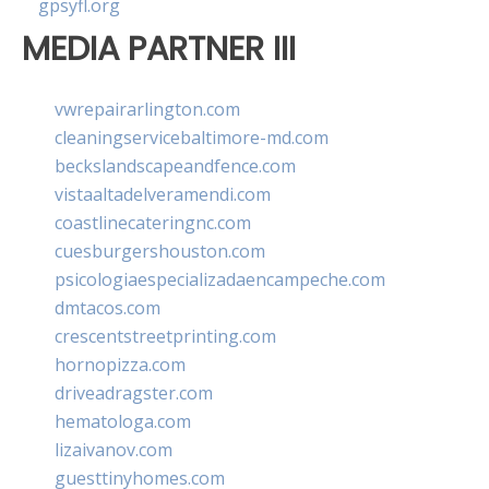
gpsyfl.org
MEDIA PARTNER III
vwrepairarlington.com
cleaningservicebaltimore-md.com
beckslandscapeandfence.com
vistaaltadelveramendi.com
coastlinecateringnc.com
cuesburgershouston.com
psicologiaespecializadaencampeche.com
dmtacos.com
crescentstreetprinting.com
hornopizza.com
driveadragster.com
hematologa.com
lizaivanov.com
guesttinyhomes.com