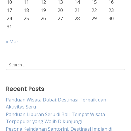
10
11
12
13
14
15
16
17
18
19
20
21
22
23
24
25
26
27
28
29
30
31
« Mar
Search
for:
Recent Posts
Panduan Wisata Dubai: Destinasi Terbaik dan
Aktivitas Seru
Panduan Liburan Seru di Bali: Tempat Wisata
Terpopuler yang Wajib Dikunjungi
Pesona Keindahan Santorini, Destinasi Impian di