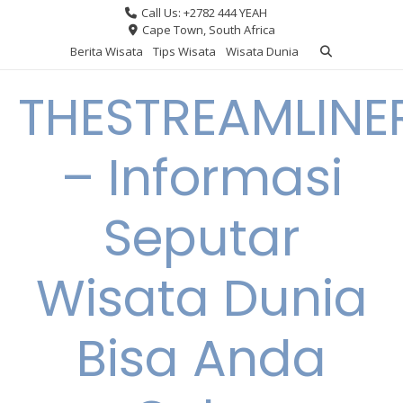
Skip
Call Us: +2782 444 YEAH
to
Cape Town, South Africa
content
Berita Wisata
Tips Wisata
Wisata Dunia
THESTREAMLIN
– Informasi
Seputar
Wisata Dunia
Bisa Anda