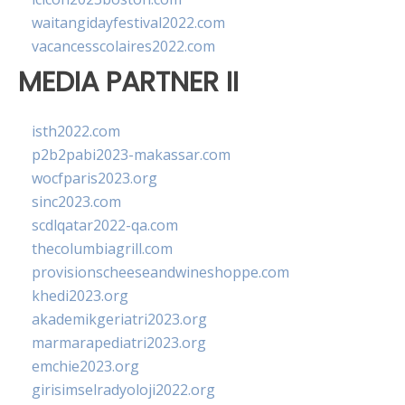
waitangidayfestival2022.com
vacancesscolaires2022.com
MEDIA PARTNER II
isth2022.com
p2b2pabi2023-makassar.com
wocfparis2023.org
sinc2023.com
scdlqatar2022-qa.com
thecolumbiagrill.com
provisionscheeseandwineshoppe.com
khedi2023.org
akademikgeriatri2023.org
marmarapediatri2023.org
emchie2023.org
girisimselradyoloji2022.org