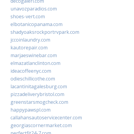
decogaleri.com
unavozparadios.com
shoes-vert.com
elbotanicopanama.com
shadyoaksrockportrvpark.com
jccoinlaundry.com
kautorepair.com
marjaeswinebar.com
elmazatlanclinton.com
ideacoffeenyc.com
odieschillicothe.com
lacantinitagalesburg.com
pizzadeliverybristol.com
greenstarsmogcheck.com
happypawspl.com
callahansautoservicecenter.com
georgiascornermarket.com
perfectfit24-7.com