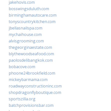
jakehovis.com
bosswingsduluth.com
birminghamautocare.com
tonyscountrykitchen.com
jbellasnailspa.com
mychaihouse.com
alvisgrooming.com
thegeorginaestate.com
blythewoodseafood.com
paolosdelibangkok.com
bobacove.com
phoone24brookfield.com
mickeybarmama.com
roadwayconstructioninc.com
shopdragonflyboutique.com
sportszilla.org
batchprovisionsbar.com