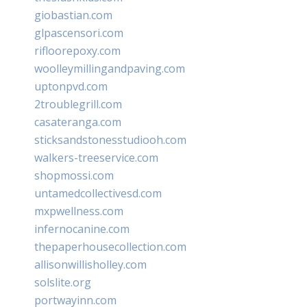
giobastian.com
glpascensori.com
rifloorepoxy.com
woolleymillingandpaving.com
uptonpvd.com
2troublegrill.com
casateranga.com
sticksandstonesstudiooh.com
walkers-treeservice.com
shopmossi.com
untamedcollectivesd.com
mxpwellness.com
infernocanine.com
thepaperhousecollection.com
allisonwillisholley.com
solslite.org
portwayinn.com