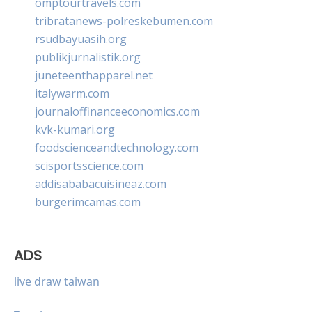
omptourtravels.com
tribratanews-polreskebumen.com
rsudbayuasih.org
publikjurnalistik.org
juneteenthapparel.net
italywarm.com
journaloffinanceeconomics.com
kvk-kumari.org
foodscienceandtechnology.com
scisportsscience.com
addisababacuisineaz.com
burgerimcamas.com
ADS
live draw taiwan