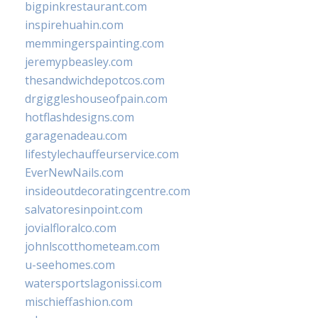
bigpinkrestaurant.com
inspirehuahin.com
memmingerspainting.com
jeremypbeasley.com
thesandwichdepotcos.com
drgiggleshouseofpain.com
hotflashdesigns.com
garagenadeau.com
lifestylechauffeurservice.com
EverNewNails.com
insideoutdecoratingcentre.com
salvatoresinpoint.com
jovialfloralco.com
johnlscotthometeam.com
u-seehomes.com
watersportslagonissi.com
mischieffashion.com