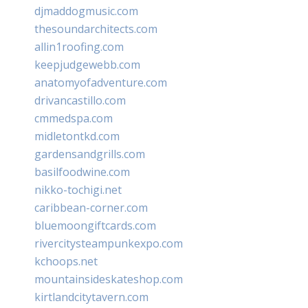
djmaddogmusic.com
thesoundarchitects.com
allin1roofing.com
keepjudgewebb.com
anatomyofadventure.com
drivancastillo.com
cmmedspa.com
midletontkd.com
gardensandgrills.com
basilfoodwine.com
nikko-tochigi.net
caribbean-corner.com
bluemoongiftcards.com
rivercitysteampunkexpo.com
kchoops.net
mountainsideskateshop.com
kirtlandcitytavern.com