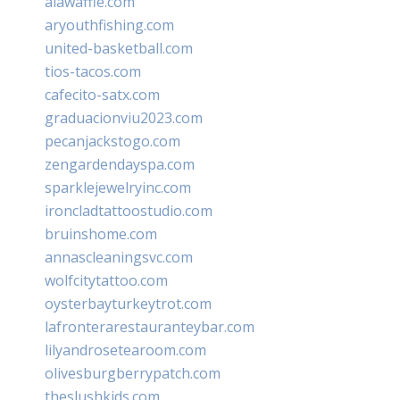
alawaffle.com
aryouthfishing.com
united-basketball.com
tios-tacos.com
cafecito-satx.com
graduacionviu2023.com
pecanjackstogo.com
zengardendayspa.com
sparklejewelryinc.com
ironcladtattoostudio.com
bruinshome.com
annascleaningsvc.com
wolfcitytattoo.com
oysterbayturkeytrot.com
lafronterarestauranteybar.com
lilyandrosetearoom.com
olivesburgberrypatch.com
theslushkids.com