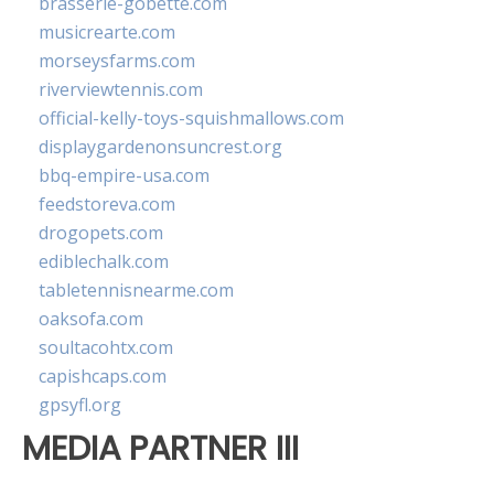
brasserie-gobette.com
musicrearte.com
morseysfarms.com
riverviewtennis.com
official-kelly-toys-squishmallows.com
displaygardenonsuncrest.org
bbq-empire-usa.com
feedstoreva.com
drogopets.com
ediblechalk.com
tabletennisnearme.com
oaksofa.com
soultacohtx.com
capishcaps.com
gpsyfl.org
MEDIA PARTNER III