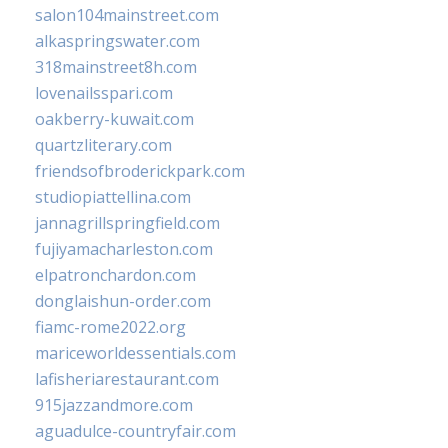
salon104mainstreet.com
alkaspringswater.com
318mainstreet8h.com
lovenailsspari.com
oakberry-kuwait.com
quartzliterary.com
friendsofbroderickpark.com
studiopiattellina.com
jannagrillspringfield.com
fujiyamacharleston.com
elpatronchardon.com
donglaishun-order.com
fiamc-rome2022.org
mariceworldessentials.com
lafisheriarestaurant.com
915jazzandmore.com
aguadulce-countryfair.com