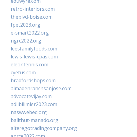
eduwyre.com
retro-interiors.com
theblvd-boise.com
fpet2023.org
e-smart2022.org
ngrc2022.org
leesfamilyfoods.com
lewis-lewis-cpas.com
eleontennis.com
cyetus.com
bradfordshops.com
almadenranchsanjose.com
advocatevijay.com
adlibilimler2023.com
naswwebed.org
balithut-manado.org
alteregotradingcompany.org
aprce2022.com