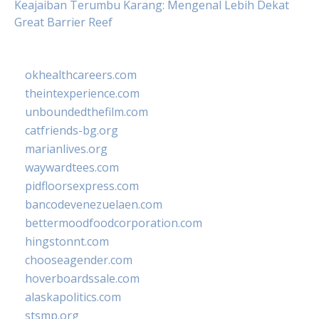
Keajaiban Terumbu Karang: Mengenal Lebih Dekat
Great Barrier Reef
okhealthcareers.com
theintexperience.com
unboundedthefilm.com
catfriends-bg.org
marianlives.org
waywardtees.com
pidfloorsexpress.com
bancodevenezuelaen.com
bettermoodfoodcorporation.com
hingstonnt.com
chooseagender.com
hoverboardssale.com
alaskapolitics.com
stsmp.org