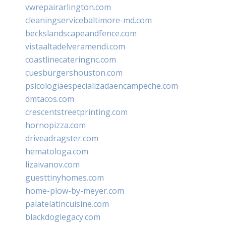
vwrepairarlington.com
cleaningservicebaltimore-md.com
beckslandscapeandfence.com
vistaaltadelveramendi.com
coastlinecateringnc.com
cuesburgershouston.com
psicologiaespecializadaencampeche.com
dmtacos.com
crescentstreetprinting.com
hornopizza.com
driveadragster.com
hematologa.com
lizaivanov.com
guesttinyhomes.com
home-plow-by-meyer.com
palatelatincuisine.com
blackdoglegacy.com