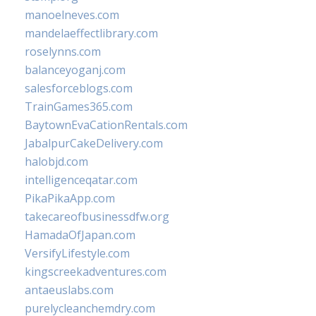
manoelneves.com
mandelaeffectlibrary.com
roselynns.com
balanceyoganj.com
salesforceblogs.com
TrainGames365.com
BaytownEvaCationRentals.com
JabalpurCakeDelivery.com
halobjd.com
intelligenceqatar.com
PikaPikaApp.com
takecareofbusinessdfw.org
HamadaOfJapan.com
VersifyLifestyle.com
kingscreekadventures.com
antaeuslabs.com
purelycleanchemdry.com