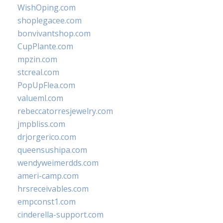
WishOping.com
shoplegacee.com
bonvivantshop.com
CupPlante.com
mpzin.com
stcreal.com
PopUpFlea.com
valueml.com
rebeccatorresjewelry.com
jmpbliss.com
drjorgerico.com
queensushipa.com
wendyweimerdds.com
ameri-camp.com
hrsreceivables.com
empconst1.com
cinderella-support.com