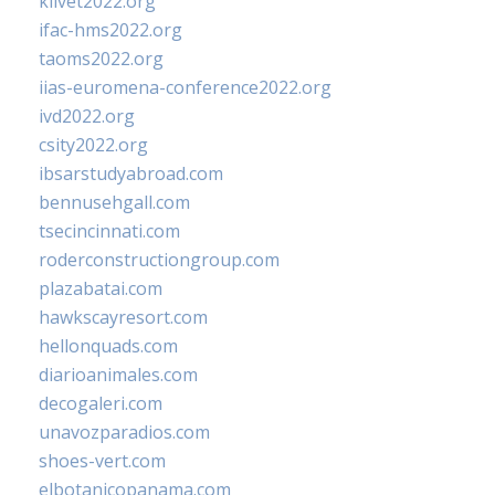
klivet2022.org
ifac-hms2022.org
taoms2022.org
iias-euromena-conference2022.org
ivd2022.org
csity2022.org
ibsarstudyabroad.com
bennusehgall.com
tsecincinnati.com
roderconstructiongroup.com
plazabatai.com
hawkscayresort.com
hellonquads.com
diarioanimales.com
decogaleri.com
unavozparadios.com
shoes-vert.com
elbotanicopanama.com