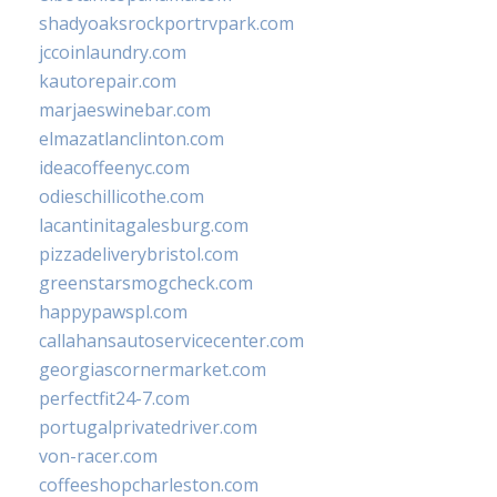
shadyoaksrockportrvpark.com
jccoinlaundry.com
kautorepair.com
marjaeswinebar.com
elmazatlanclinton.com
ideacoffeenyc.com
odieschillicothe.com
lacantinitagalesburg.com
pizzadeliverybristol.com
greenstarsmogcheck.com
happypawspl.com
callahansautoservicecenter.com
georgiascornermarket.com
perfectfit24-7.com
portugalprivatedriver.com
von-racer.com
coffeeshopcharleston.com