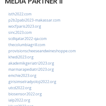
MEDIA PARTNER II
isth2022.com
p2b2pabi2023-makassar.com
wocfparis2023.org
sinc2023.com
scdlqatar2022-qa.com
thecolumbiagrill.com
provisionscheeseandwineshoppe.com
khedi2023.org
akademikgeriatri2023.org
marmarapediatri2023.org
emchie2023.org
girisimselradyoloji2022.org
utcd2022.org
biosensor2022.org
ialp2022.org