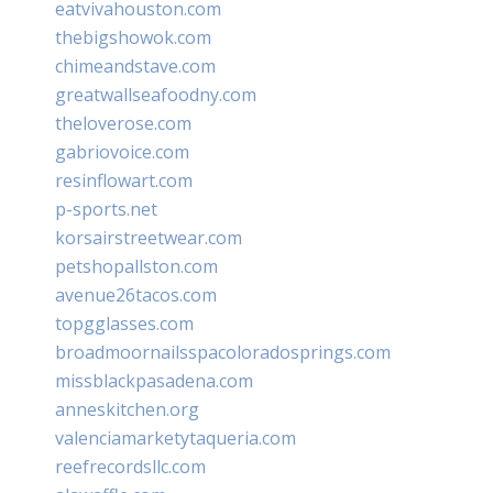
eatvivahouston.com
thebigshowok.com
chimeandstave.com
greatwallseafoodny.com
theloverose.com
gabriovoice.com
resinflowart.com
p-sports.net
korsairstreetwear.com
petshopallston.com
avenue26tacos.com
topgglasses.com
broadmoornailsspacoloradosprings.com
missblackpasadena.com
anneskitchen.org
valenciamarketytaqueria.com
reefrecordsllc.com