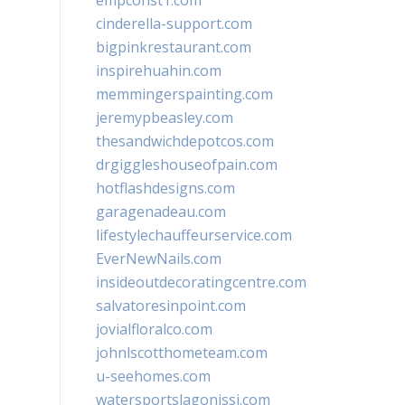
empconst1.com
cinderella-support.com
bigpinkrestaurant.com
inspirehuahin.com
memmingerspainting.com
jeremypbeasley.com
thesandwichdepotcos.com
drgiggleshouseofpain.com
hotflashdesigns.com
garagenadeau.com
lifestylechauffeurservice.com
EverNewNails.com
insideoutdecoratingcentre.com
salvatoresinpoint.com
jovialfloralco.com
johnlscotthometeam.com
u-seehomes.com
watersportslagonissi.com