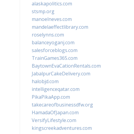
alaskapolitics.com
stsmp.org
manoelneves.com
mandelaeffectlibrary.com
roselynns.com
balanceyoganj.com
salesforceblogs.com
TrainGames365.com
BaytownEvaCationRentals.com
JabalpurCakeDelivery.com
halobjd.com
intelligenceqatar.com
PikaPikaApp.com
takecareofbusinessdfw.org
HamadaOfJapan.com
VersifyLifestyle.com
kingscreekadventures.com