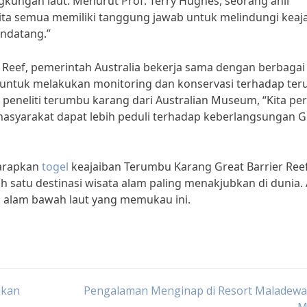
ngkungan laut. Menurut Prof. Terry Hughes, seorang ahli
Kita semua memiliki tanggung jawab untuk melindungi keaj
endatang.”
 Reef, pemerintah Australia bekerja sama dengan berbagai
n untuk melakukan monitoring dan konservasi terhadap te
 peneliti terumbu karang dari Australian Museum, “Kita per
masyarakat dapat lebih peduli terhadap keberlangsungan G
harapkan
togel
keajaiban Terumbu Karang Great Barrier Ree
ah satu destinasi wisata alam paling menakjubkan di dunia. 
an alam bawah laut yang memukau ini.
mkan
Pengalaman Menginap di Resort Maladewa