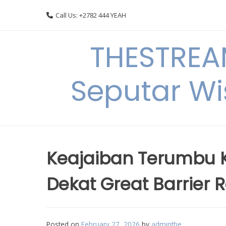
Skip
Call Us: +2782 444 YEAH
to
content
THESTREA
Seputar Wi
Keajaiban Terumbu 
Dekat Great Barrier 
Posted on
February 27, 2026
by
adminthe