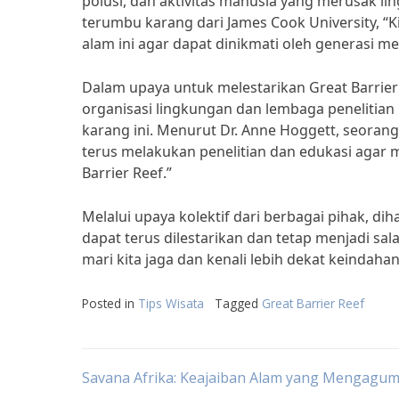
polusi, dan aktivitas manusia yang merusak li
terumbu karang dari James Cook University, “
alam ini agar dapat dinikmati oleh generasi m
Dalam upaya untuk melestarikan Great Barrier
organisasi lingkungan dan lembaga penelitia
karang ini. Menurut Dr. Anne Hoggett, seorang
terus melakukan penelitian dan edukasi agar 
Barrier Reef.”
Melalui upaya kolektif dari berbagai pihak, di
dapat terus dilestarikan dan tetap menjadi sal
mari kita jaga dan kenali lebih dekat keindah
Posted in
Tips Wisata
Tagged
Great Barrier Reef
Post
Savana Afrika: Keajaiban Alam yang Mengagu