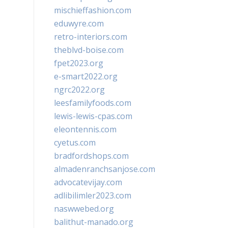
mischieffashion.com
eduwyre.com
retro-interiors.com
theblvd-boise.com
fpet2023.org
e-smart2022.org
ngrc2022.org
leesfamilyfoods.com
lewis-lewis-cpas.com
eleontennis.com
cyetus.com
bradfordshops.com
almadenranchsanjose.com
advocatevijay.com
adlibilimler2023.com
naswwebed.org
balithut-manado.org