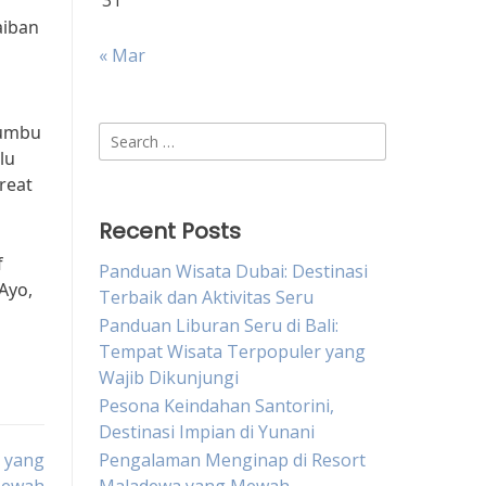
31
aiban
« Mar
rumbu
Search
lu
for:
reat
Recent Posts
f
Panduan Wisata Dubai: Destinasi
Ayo,
Terbaik dan Aktivitas Seru
Panduan Liburan Seru di Bali:
Tempat Wisata Terpopuler yang
Wajib Dikunjungi
Pesona Keindahan Santorini,
Destinasi Impian di Yunani
 yang
Pengalaman Menginap di Resort