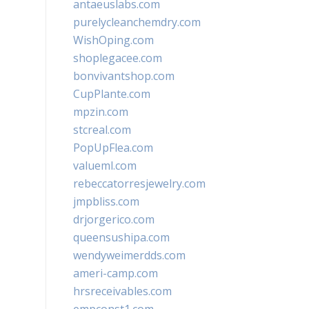
antaeuslabs.com
purelycleanchemdry.com
WishOping.com
shoplegacee.com
bonvivantshop.com
CupPlante.com
mpzin.com
stcreal.com
PopUpFlea.com
valueml.com
rebeccatorresjewelry.com
jmpbliss.com
drjorgerico.com
queensushipa.com
wendyweimerdds.com
ameri-camp.com
hrsreceivables.com