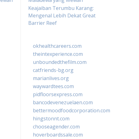
ewah
Maladewa yang Mewah
Keajaiban Terumbu Karang:
Mengenal Lebih Dekat Great
Barrier Reef
okhealthcareers.com
theintexperience.com
unboundedthefilm.com
catfriends-bg.org
marianlives.org
waywardtees.com
pidfloorsexpress.com
bancodevenezuelaen.com
bettermoodfoodcorporation.com
hingstonnt.com
chooseagender.com
hoverboardssale.com