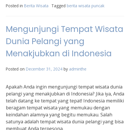
Posted in
Berita Wisata
Tagged
berita wisata puncak
Mengunjungi Tempat Wisata
Dunia Pelangi yang
Menakjubkan di Indonesia
Posted on
December 31, 2024
by
adminthe
Apakah Anda ingin mengunjungi tempat wisata dunia
pelangi yang menakjubkan di Indonesia? Jika iya, Anda
telah datang ke tempat yang tepat! Indonesia memiliki
beragam tempat wisata yang memukau dengan
keindahan alamnya yang begitu memukau. Salah
satunya adalah tempat wisata dunia pelangi yang bisa
membuat Anda terpesona.