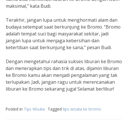
maksimal,” kata Budi.
Terakhir, jangan lupa untuk menghormati alam dan
budaya setempat saat berkunjung ke Bromo. “Bromo
adalah tempat suci bagi masyarakat sekitar, jadi
jangan lupa untuk menjaga kebersihan dan
ketertiban saat berkunjung ke sana,” pesan Budi.
Dengan mengetahui rahasia sukses liburan ke Bromo
dan menerapkan tips dan trik di atas, dijamin liburan
ke Bromo kamu akan menjadi pengalaman yang tak
terlupakan. Jadi, jangan ragu untuk merencanakan
liburan ke Bromo sekarang juga! Selamat berlibur!
Posted in
Tips Wisata
Tagged
tips wisata ke bromo