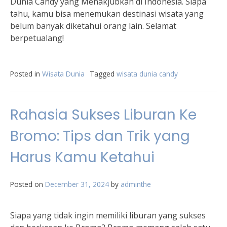
Dunia Candy yang Menakjubkan di Indonesia. Siapa
tahu, kamu bisa menemukan destinasi wisata yang
belum banyak diketahui orang lain. Selamat
berpetualang!
Posted in
Wisata Dunia
Tagged
wisata dunia candy
Rahasia Sukses Liburan Ke
Bromo: Tips dan Trik yang
Harus Kamu Ketahui
Posted on
December 31, 2024
by
adminthe
Siapa yang tidak ingin memiliki liburan yang sukses