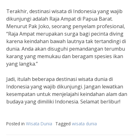
Terakhir, destinasi wisata di Indonesia yang wajib
dikunjungi adalah Raja Ampat di Papua Barat.
Menurut Pak Joko, seorang penyelam profesional,
“Raja Ampat merupakan surga bagi pecinta diving
karena keindahan bawah lautnya tak tertandingi di
dunia. Anda akan disuguhi pemandangan terumbu
karang yang memukau dan beragam spesies ikan
yang langka.”
Jadi, itulah beberapa destinasi wisata dunia di
Indonesia yang wajib dikunjungi. Jangan lewatkan
kesempatan untuk menjelajahi keindahan alam dan
budaya yang dimiliki Indonesia. Selamat berlibur!
Posted in
Wisata Dunia
Tagged
wisata dunia