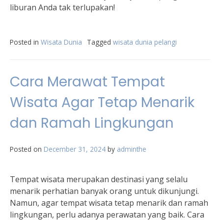
liburan Anda tak terlupakan!
Posted in
Wisata Dunia
Tagged
wisata dunia pelangi
Cara Merawat Tempat
Wisata Agar Tetap Menarik
dan Ramah Lingkungan
Posted on
December 31, 2024
by
adminthe
Tempat wisata merupakan destinasi yang selalu
menarik perhatian banyak orang untuk dikunjungi.
Namun, agar tempat wisata tetap menarik dan ramah
lingkungan, perlu adanya perawatan yang baik. Cara