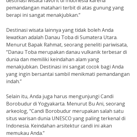
destinasi wisata favorit di Indonesia karena
pemandangan matahari terbit di atas gunung yang
berapi ini sangat menakjubkan.”
Destinasi wisata lainnya yang tidak boleh Anda
lewatkan adalah Danau Toba di Sumatera Utara.
Menurut Bapak Rahmat, seorang peneliti pariwisata,
“Danau Toba merupakan danau vulkanik terbesar di
dunia dan memiliki keindahan alam yang
menakjubkan. Destinasi ini sangat cocok bagi Anda
yang ingin bersantai sambil menikmati pemandangan
indah.”
Selain itu, Anda juga harus mengunjungi Candi
Borobudur di Yogyakarta. Menurut Bu Ani, seorang
arkeolog, “Candi Borobudur merupakan salah satu
situs warisan dunia UNESCO yang paling terkenal di
Indonesia. Keindahan arsitektur candi ini akan
memukau Anda.”