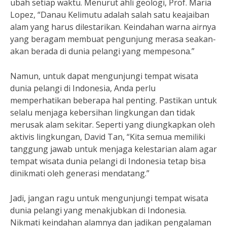
ubah setiap waktu. Menurut ahli geologi, Prof. Maria
Lopez, “Danau Kelimutu adalah salah satu keajaiban
alam yang harus dilestarikan. Keindahan warna airnya
yang beragam membuat pengunjung merasa seakan-
akan berada di dunia pelangi yang mempesona.”
Namun, untuk dapat mengunjungi tempat wisata
dunia pelangi di Indonesia, Anda perlu
memperhatikan beberapa hal penting. Pastikan untuk
selalu menjaga kebersihan lingkungan dan tidak
merusak alam sekitar. Seperti yang diungkapkan oleh
aktivis lingkungan, David Tan, “Kita semua memiliki
tanggung jawab untuk menjaga kelestarian alam agar
tempat wisata dunia pelangi di Indonesia tetap bisa
dinikmati oleh generasi mendatang.”
Jadi, jangan ragu untuk mengunjungi tempat wisata
dunia pelangi yang menakjubkan di Indonesia.
Nikmati keindahan alamnya dan jadikan pengalaman