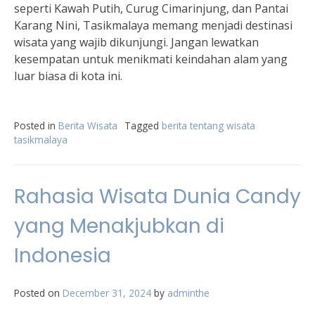
seperti Kawah Putih, Curug Cimarinjung, dan Pantai
Karang Nini, Tasikmalaya memang menjadi destinasi
wisata yang wajib dikunjungi. Jangan lewatkan
kesempatan untuk menikmati keindahan alam yang
luar biasa di kota ini.
Posted in
Berita Wisata
Tagged
berita tentang wisata
tasikmalaya
Rahasia Wisata Dunia Candy
yang Menakjubkan di
Indonesia
Posted on
December 31, 2024
by
adminthe