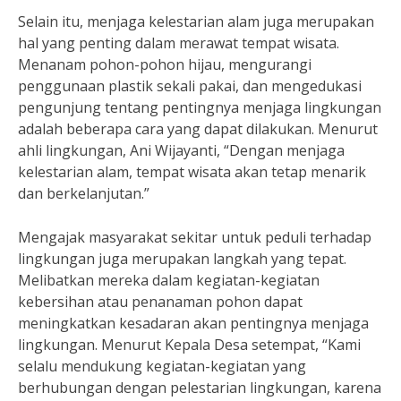
Selain itu, menjaga kelestarian alam juga merupakan
hal yang penting dalam merawat tempat wisata.
Menanam pohon-pohon hijau, mengurangi
penggunaan plastik sekali pakai, dan mengedukasi
pengunjung tentang pentingnya menjaga lingkungan
adalah beberapa cara yang dapat dilakukan. Menurut
ahli lingkungan, Ani Wijayanti, “Dengan menjaga
kelestarian alam, tempat wisata akan tetap menarik
dan berkelanjutan.”
Mengajak masyarakat sekitar untuk peduli terhadap
lingkungan juga merupakan langkah yang tepat.
Melibatkan mereka dalam kegiatan-kegiatan
kebersihan atau penanaman pohon dapat
meningkatkan kesadaran akan pentingnya menjaga
lingkungan. Menurut Kepala Desa setempat, “Kami
selalu mendukung kegiatan-kegiatan yang
berhubungan dengan pelestarian lingkungan, karena