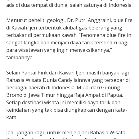
ada di dua tempat di dunia, salah satunya di Indonesia.
Menurut peneliti geologi, Dr. Putri Anggraini, blue fire
di Kawah Ijen terbentuk akibat gas belerang yang
terbakar di permukaan kawah. “Fenomena blue fire ini
sangat langka dan menjadi daya tarik tersendiri bagi
para wisatawan yang ingin menyaksikannya,”
tambahnya.
Selain Pantai Pink dan Kawah Ijen, masih banyak lagi
Rahasia Wisata Dunia Candy lainnya yang tersebar di
berbagai daerah di Indonesia. Mulai dari Gunung
Bromo di Jawa Timur hingga Raja Ampat di Papua.
Setiap destinasi wisata ini memiliki daya tarik dan
keindahan yang tak bisa diungkapkan dengan kata-
kata.
Jadi, jangan ragu untuk menjelajahi Rahasia Wisata