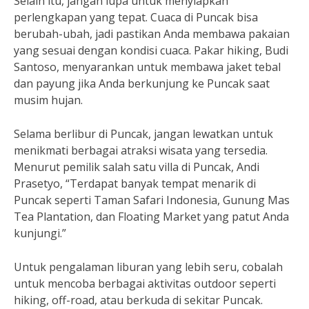
Selain itu, jangan lupa untuk menyiapkan
perlengkapan yang tepat. Cuaca di Puncak bisa
berubah-ubah, jadi pastikan Anda membawa pakaian
yang sesuai dengan kondisi cuaca. Pakar hiking, Budi
Santoso, menyarankan untuk membawa jaket tebal
dan payung jika Anda berkunjung ke Puncak saat
musim hujan.
Selama berlibur di Puncak, jangan lewatkan untuk
menikmati berbagai atraksi wisata yang tersedia.
Menurut pemilik salah satu villa di Puncak, Andi
Prasetyo, “Terdapat banyak tempat menarik di
Puncak seperti Taman Safari Indonesia, Gunung Mas
Tea Plantation, dan Floating Market yang patut Anda
kunjungi.”
Untuk pengalaman liburan yang lebih seru, cobalah
untuk mencoba berbagai aktivitas outdoor seperti
hiking, off-road, atau berkuda di sekitar Puncak.