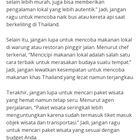
selain lebih murah, juga bisa memberikan
pengalaman lokal yang lebih autentik.” Jadi, jangan
ragu untuk mencoba naik bus atau kereta api saat
berkeliling di Thailand.
Selain itu, jangan lupa untuk mencoba makanan lokal
di warung atau restoran pinggir jalan. Menurut chef
terkenal, “Mencicipi makanan lokal adalah salah satu
cara terbaik untuk merasakan budaya suatu tempat.”
Jadi, jangan lewatkan kesempatan untuk mencoba
makanan khas Thailand yang lezat namun terjangkau.
Terakhir, jangan lupa untuk mencari paket wisata
yang hemat namun tetap seru. Menurut agen
perjalanan, “Paket wisata seringkali lebih
menguntungkan karena sudah termasuk tiket masuk
objek wisata dan transportasi.” Jadi, jangan ragu
untuk mencari paket wisata yang sesuai dengan
budget Anda.