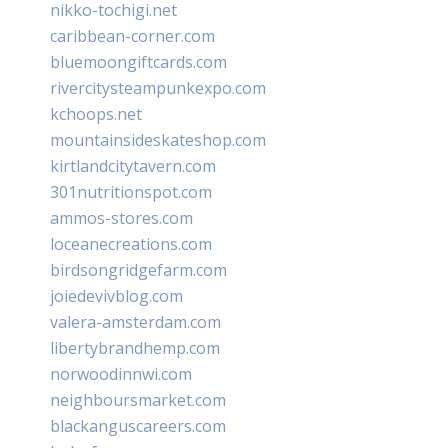
nikko-tochigi.net
caribbean-corner.com
bluemoongiftcards.com
rivercitysteampunkexpo.com
kchoops.net
mountainsideskateshop.com
kirtlandcitytavern.com
301nutritionspot.com
ammos-stores.com
loceanecreations.com
birdsongridgefarm.com
joiedevivblog.com
valera-amsterdam.com
libertybrandhemp.com
norwoodinnwi.com
neighboursmarket.com
blackanguscareers.com