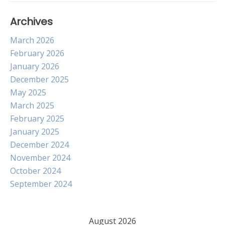
Archives
March 2026
February 2026
January 2026
December 2025
May 2025
March 2025
February 2025
January 2025
December 2024
November 2024
October 2024
September 2024
August 2026