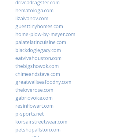
driveadragster.com
hematologa.com
lizaivanov.com
guesttinyhomes.com
home-plow-by-meyer.com
palatelatincuisine.com
blackdoglegacy.com
eatvivahouston.com
thebigshowok.com
chimeandstave.com
greatwallseafoodny.com
theloverose.com
gabriovoice.com
resinflowart.com
p-sports.net
korsairstreetwear.com
petshopallston.com