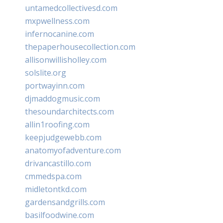
untamedcollectivesd.com
mxpwellness.com
infernocanine.com
thepaperhousecollection.com
allisonwillisholley.com
solslite.org
portwayinn.com
djmaddogmusic.com
thesoundarchitects.com
allin1roofing.com
keepjudgewebb.com
anatomyofadventure.com
drivancastillo.com
cmmedspa.com
midletontkd.com
gardensandgrills.com
basilfoodwine.com