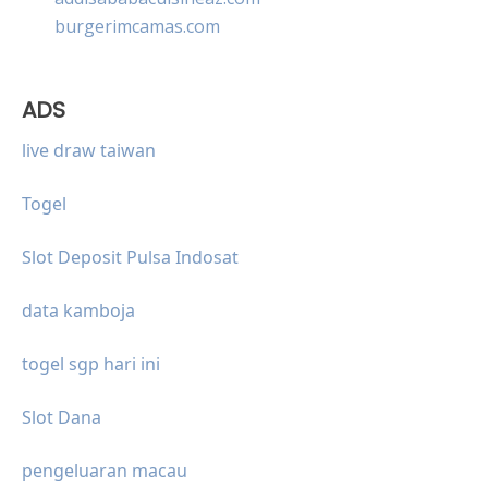
burgerimcamas.com
ADS
live draw taiwan
Togel
Slot Deposit Pulsa Indosat
data kamboja
togel sgp hari ini
Slot Dana
pengeluaran macau