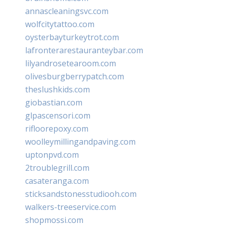
annascleaningsvc.com
wolfcitytattoo.com
oysterbayturkeytrot.com
lafronterarestauranteybar.com
lilyandrosetearoom.com
olivesburgberrypatch.com
theslushkids.com
giobastian.com
glpascensori.com
rifloorepoxy.com
woolleymillingandpaving.com
uptonpvd.com
2troublegrill.com
casateranga.com
sticksandstonesstudiooh.com
walkers-treeservice.com
shopmossi.com