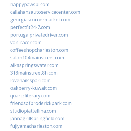
happypawspl.com
callahansautoservicecenter.com
georgiascornermarket.com
perfectfit24-7.com
portugalprivatedriver.com
von-racer.com
coffeeshopcharleston.com
salon104mainstreet.com
alkaspringswater.com
318mainstreet8h.com
lovenailsspari.com
oakberry-kuwait.com
quartzliterary.com
friendsofbroderickpark.com
studiopiattellina.com
jannagrillspringfield.com
fujiyamacharleston.com