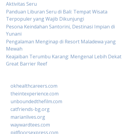
Aktivitas Seru
Panduan Liburan Seru di Bali: Tempat Wisata
Terpopuler yang Wajib Dikunjungi
Pesona Keindahan Santorini, Destinasi Impian di
Yunani
Pengalaman Menginap di Resort Maladewa yang
Mewah
Keajaiban Terumbu Karang: Mengenal Lebih Dekat
Great Barrier Reef
okhealthcareers.com
theintexperience.com
unboundedthefilm.com
catfriends-bg.org
marianlives.org
waywardtees.com
pidfloorsexpress.com