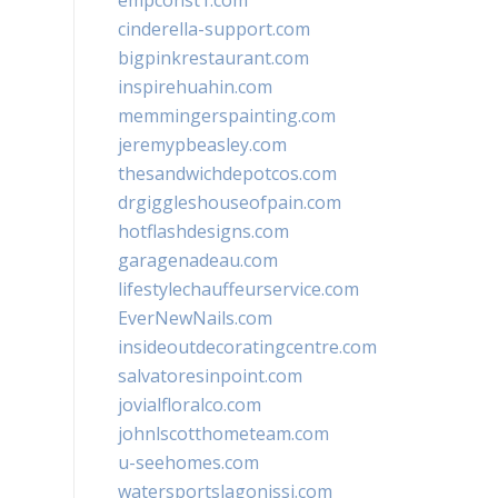
empconst1.com
cinderella-support.com
bigpinkrestaurant.com
inspirehuahin.com
memmingerspainting.com
jeremypbeasley.com
thesandwichdepotcos.com
drgiggleshouseofpain.com
hotflashdesigns.com
garagenadeau.com
lifestylechauffeurservice.com
EverNewNails.com
insideoutdecoratingcentre.com
salvatoresinpoint.com
jovialfloralco.com
johnlscotthometeam.com
u-seehomes.com
watersportslagonissi.com