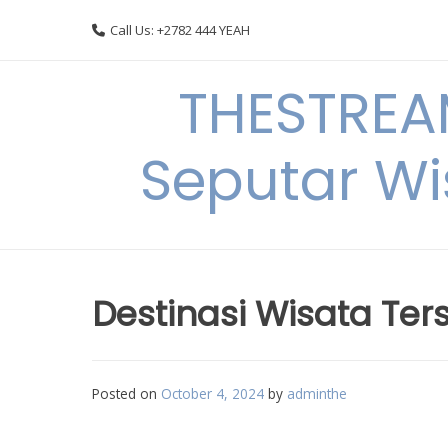
Skip
Call Us: +2782 444 YEAH
to
content
THESTREA
Seputar Wi
Destinasi Wisata Ter
Posted on
October 4, 2024
by
adminthe