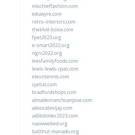
mischieffashion.com
eduwyre.com
retro-interiors.com
theblvd-boise.com
fpet2023.org
e-smart2022.org
ngrc2022.org
leesfamilyfoods.com
lewis-lewis-cpas.com
eleontennis.com
cyetus.com
bradfordshops.com
almadenranchsanjose.com
advocatevijay.com
adlibilimler2023.com
naswwebed.org
balithut-manado.org