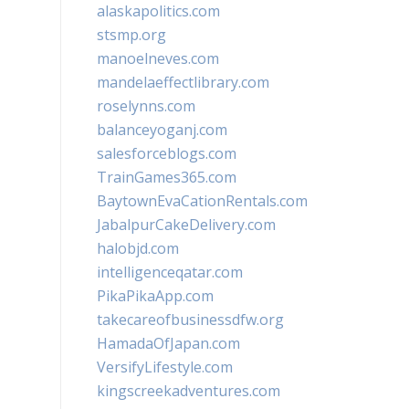
alaskapolitics.com
stsmp.org
manoelneves.com
mandelaeffectlibrary.com
roselynns.com
balanceyoganj.com
salesforceblogs.com
TrainGames365.com
BaytownEvaCationRentals.com
JabalpurCakeDelivery.com
halobjd.com
intelligenceqatar.com
PikaPikaApp.com
takecareofbusinessdfw.org
HamadaOfJapan.com
VersifyLifestyle.com
kingscreekadventures.com