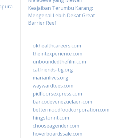
Maladewa yang Mewah
gapura
Keajaiban Terumbu Karang:
Mengenal Lebih Dekat Great
Barrier Reef
okhealthcareers.com
theintexperience.com
unboundedthefilm.com
catfriends-bg.org
marianlives.org
waywardtees.com
pidfloorsexpress.com
bancodevenezuelaen.com
bettermoodfoodcorporation.com
hingstonnt.com
chooseagender.com
hoverboardssale.com