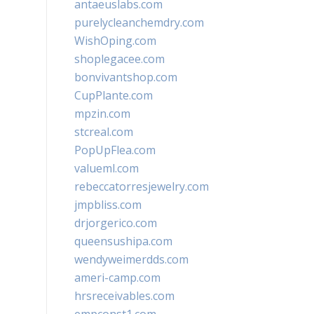
antaeuslabs.com
purelycleanchemdry.com
WishOping.com
shoplegacee.com
bonvivantshop.com
CupPlante.com
mpzin.com
stcreal.com
PopUpFlea.com
valueml.com
rebeccatorresjewelry.com
jmpbliss.com
drjorgerico.com
queensushipa.com
wendyweimerdds.com
ameri-camp.com
hrsreceivables.com