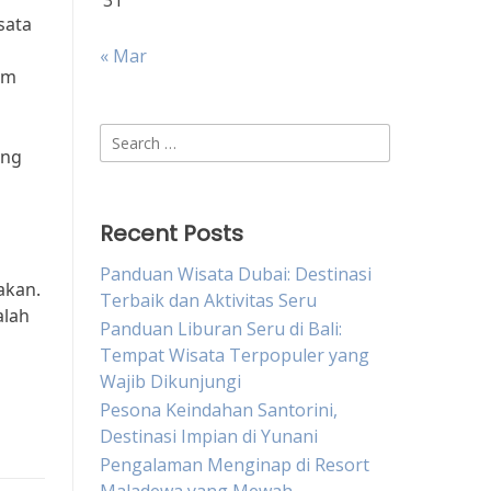
31
sata
« Mar
am
Search
ang
for:
Recent Posts
Panduan Wisata Dubai: Destinasi
akan.
Terbaik dan Aktivitas Seru
alah
Panduan Liburan Seru di Bali:
Tempat Wisata Terpopuler yang
Wajib Dikunjungi
Pesona Keindahan Santorini,
Destinasi Impian di Yunani
Pengalaman Menginap di Resort