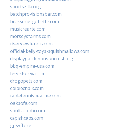
sportszilla.org
batchprovisionsbar.com
brasserie-gobette.com
musicrearte.com
morseysfarms.com
riverviewtennis.com
official-kelly-toys-squishmallows.com
displaygardenonsuncrest.org
bbq-empire-usa.com
feedstoreva.com
drogopets.com
ediblechalk.com
tabletennisnearme.com
oaksofa.com
soultacohtx.com
capishcaps.com
gpsyfl.org