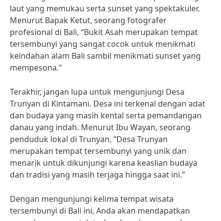
laut yang memukau serta sunset yang spektakuler.
Menurut Bapak Ketut, seorang fotografer
profesional di Bali, “Bukit Asah merupakan tempat
tersembunyi yang sangat cocok untuk menikmati
keindahan alam Bali sambil menikmati sunset yang
mempesona.”
Terakhir, jangan lupa untuk mengunjungi Desa
Trunyan di Kintamani. Desa ini terkenal dengan adat
dan budaya yang masih kental serta pemandangan
danau yang indah. Menurut Ibu Wayan, seorang
penduduk lokal di Trunyan, “Desa Trunyan
merupakan tempat tersembunyi yang unik dan
menarik untuk dikunjungi karena keaslian budaya
dan tradisi yang masih terjaga hingga saat ini.”
Dengan mengunjungi kelima tempat wisata
tersembunyi di Bali ini, Anda akan mendapatkan