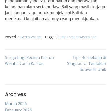
pengalaman yang tak terlupakan dan merasakan
keindahan alam serta budaya Bali yang masih terjaga.
Jadi, jangan ragu untuk menjelajahi Bali dan
menikmati keajaiban alamnya yang menakjubkan.
Posted in
Berita Wisata
Tagged
berita tempat wisata bali
Post
Surga bagi Pecinta Kartun:
Tips Berbelanja di
Wisata Dunia Kartun
Singapura: Temukan
Souvenir Unik
navigation
Archives
March 2026
February 2026