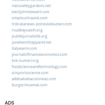
nassvalleygardens.net
electjohnstewart.com
omptourtravels.com
tribratanews-polreskebumen.com
rsudbayuasih.org
publikjurnalistik.org
juneteenthapparel.net
italywarm.com
journaloffinanceeconomics.com
kvk-kumari.org
foodscienceandtechnology.com
scisportsscience.com
addisababacuisineaz.com
burgerimcamas.com
ADS