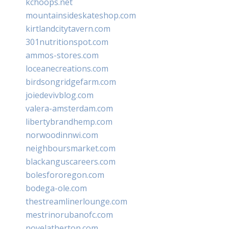
kchoops.net
mountainsideskateshop.com
kirtlandcitytavern.com
301nutritionspot.com
ammos-stores.com
loceanecreations.com
birdsongridgefarm.com
joiedevivblog.com
valera-amsterdam.com
libertybrandhemp.com
norwoodinnwi.com
neighboursmarket.com
blackanguscareers.com
bolesfororegon.com
bodega-ole.com
thestreamlinerlounge.com
mestrinorubanofc.com
novelatherton.com