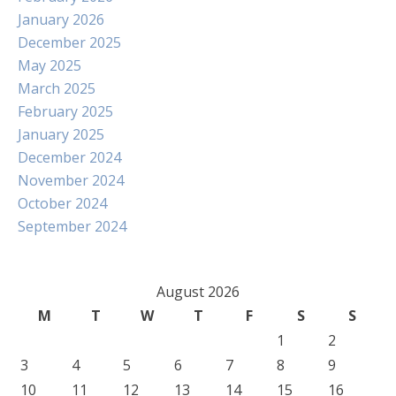
January 2026
December 2025
May 2025
March 2025
February 2025
January 2025
December 2024
November 2024
October 2024
September 2024
August 2026
M
T
W
T
F
S
S
1
2
3
4
5
6
7
8
9
10
11
12
13
14
15
16