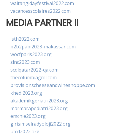
waitangidayfestival2022.com
vacancesscolaires2022.com
MEDIA PARTNER II
isth2022.com
p2b2pabi2023-makassar.com
wocfparis2023.org
sinc2023.com
scdlqatar2022-qa.com
thecolumbiagrill.com
provisionscheeseandwineshoppe.com
khedi2023.org
akademikgeriatri2023.org
marmarapediatri2023.org
emchie2023.org
girisimselradyoloji2022.org
utcd2022.org