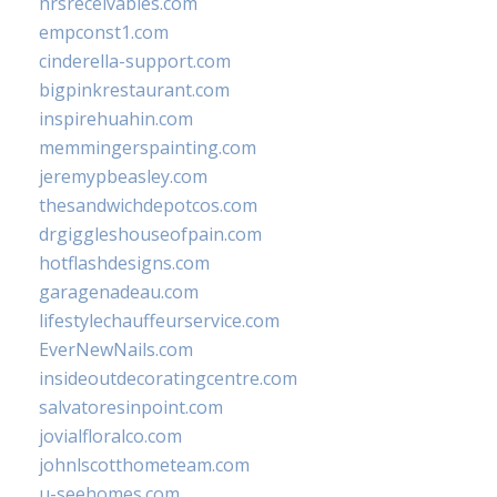
hrsreceivables.com
empconst1.com
cinderella-support.com
bigpinkrestaurant.com
inspirehuahin.com
memmingerspainting.com
jeremypbeasley.com
thesandwichdepotcos.com
drgiggleshouseofpain.com
hotflashdesigns.com
garagenadeau.com
lifestylechauffeurservice.com
EverNewNails.com
insideoutdecoratingcentre.com
salvatoresinpoint.com
jovialfloralco.com
johnlscotthometeam.com
u-seehomes.com