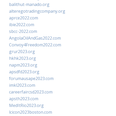
balithut-manado.org
alteregotradingcompany.org
aprce2022.com
ibie2022.com
sbcc-2022.com
AngolaOilAndGas2022.com
Convoy4Freedom2022.com
grur2023.org
hkhk2023.org
napm2023.org
apsdfd2023.org
forumausape2023.com
imkl2023.com
careerfaircsd2023.com
apsth2023.com
MedItRio2023.org
lcicon2023boston.com