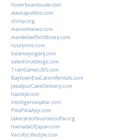
hoverboardssale.com
alaskapolitics.com
stsmp.org
manoelneves.com
mandelaeffectlibrary.com
roselynns.com
balanceyoganj.com
salesforceblogs.com
TrainGames365.com
BaytownEvaCationRentals.com
JabalpurCakeDelivery.com
halobjd.com
intelligenceqatar.com
PikaPikaApp.com
takecareofbusinessdfw.org
HamadaOfJapan.com
VersifyLifestyle.com