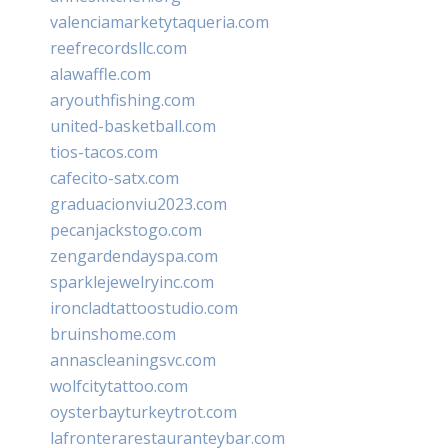
valenciamarketytaqueria.com
reefrecordsllc.com
alawaffle.com
aryouthfishing.com
united-basketball.com
tios-tacos.com
cafecito-satx.com
graduacionviu2023.com
pecanjackstogo.com
zengardendayspa.com
sparklejewelryinc.com
ironcladtattoostudio.com
bruinshome.com
annascleaningsvc.com
wolfcitytattoo.com
oysterbayturkeytrot.com
lafronterarestauranteybar.com