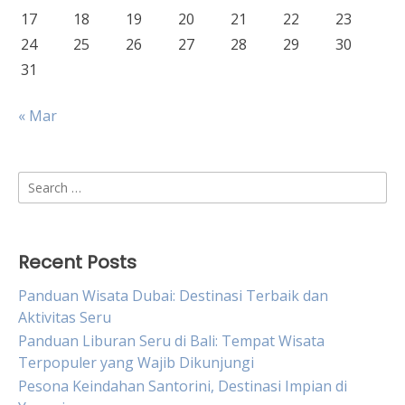
17
18
19
20
21
22
23
24
25
26
27
28
29
30
31
« Mar
Search
for:
Recent Posts
Panduan Wisata Dubai: Destinasi Terbaik dan
Aktivitas Seru
Panduan Liburan Seru di Bali: Tempat Wisata
Terpopuler yang Wajib Dikunjungi
Pesona Keindahan Santorini, Destinasi Impian di