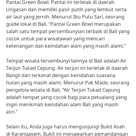
Pantai Green Bowl. Pantai ini terletak di daerah
Ungasan dan memiliki pasir putih yang lembut serta
air laut yang jernih. Menurut Ibu Putu Sari, seorang
guide lokal di Bali, “Pantai Green Bowl merupakan
salah satu tempat persembunyian terbaik di Bali yang
cocok untuk para wisatawan yang mencari
ketenangan dan keindahan alam yang masih alami.”
Tempat wisata tersembunyi lainnya di Bali adalah Air
Terjun Tukad Cepung. Air terjun ini terletak di daerah
Bangli dan terkenal dengan keindahan suasana
hutan yang masih alami. Menurut Pak Made, seorang
pengelola wisata di Bali, “Air Terjun Tukad Cepung
adalah tempat yang cocok bagi para petualang yang
ingin menikmati keindahan alam Bali yang masih
asri.”
Selain itu, Anda juga harus mengunjungi Bukit Asah
di Karangasem. Bukit ini menawarkan pemandangan