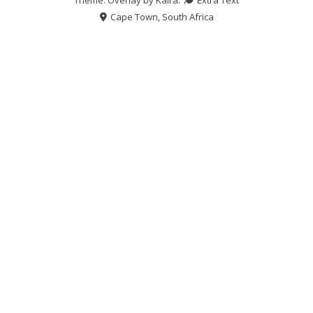
Cape Town, South Africa