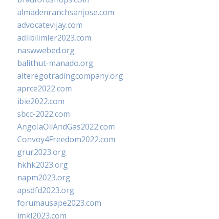
almadenranchsanjose.com
advocatevijay.com
adlibilimler2023.com
naswwebed.org
balithut-manado.org
alteregotradingcompany.org
aprce2022.com
ibie2022.com
sbcc-2022.com
AngolaOilAndGas2022.com
Convoy4Freedom2022.com
grur2023.org
hkhk2023.org
napm2023.org
apsdfd2023.org
forumausape2023.com
imkl2023.com