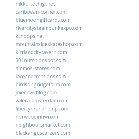
nikko-tochigi.net
caribbean-corner.com
bluemoongiftcards.com
rivercitysteampunkexpo.com
kchoops.net
mountainsideskateshop.com
kirtlandcitytavern.com
301nutritionspot.com
ammos-stores.com
loceanecreations.com
birdsongridgefarm.com
joiedevivblog.com
valera-amsterdam.com
libertybrandhemp.com
norwoodinnwi.com
neighboursmarket.com
blackanguscareers.com