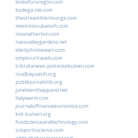
bolesfororegon.com
bodega-ole.com
thestreamlinerlounge.com
mestrinorubanofc.com
novelatherton.com
nassvalleygardens.net
electjohnstewart.com
omptourtravels.com
tribratanews-polreskebumen.com
rsudbayuasih.org
publikjurnalistik.org
juneteenthapparel.net
italywarm.com
journaloffinanceeconomics.com
kvk-kumari.org
foodscienceandtechnology.com
scisportsscience.com
addisababacuisineaz.com