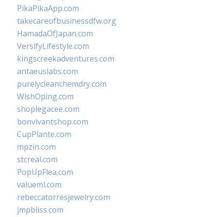
PikaPikaApp.com
takecareofbusinessdfw.org
HamadaOfJapan.com
VersifyLifestyle.com
kingscreekadventures.com
antaeuslabs.com
purelycleanchemdry.com
WishOping.com
shoplegacee.com
bonvivantshop.com
CupPlante.com
mpzin.com
stcreal.com
PopUpFlea.com
valueml.com
rebeccatorresjewelry.com
jmpbliss.com