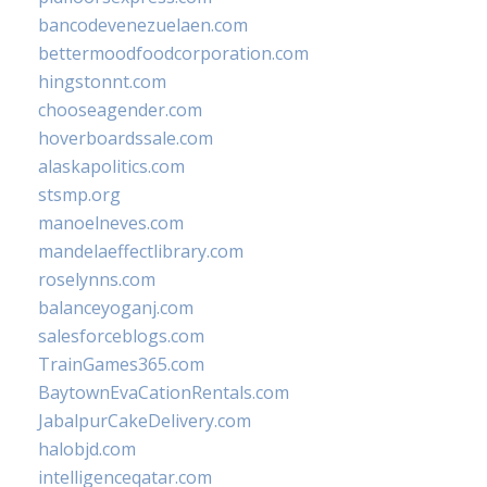
bancodevenezuelaen.com
bettermoodfoodcorporation.com
hingstonnt.com
chooseagender.com
hoverboardssale.com
alaskapolitics.com
stsmp.org
manoelneves.com
mandelaeffectlibrary.com
roselynns.com
balanceyoganj.com
salesforceblogs.com
TrainGames365.com
BaytownEvaCationRentals.com
JabalpurCakeDelivery.com
halobjd.com
intelligenceqatar.com