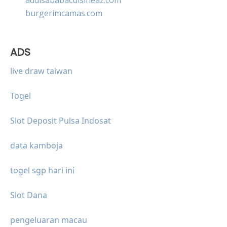
burgerimcamas.com
ADS
live draw taiwan
Togel
Slot Deposit Pulsa Indosat
data kamboja
togel sgp hari ini
Slot Dana
pengeluaran macau