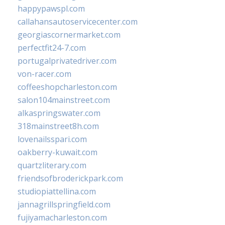
happypawspl.com
callahansautoservicecenter.com
georgiascornermarket.com
perfectfit24-7.com
portugalprivatedriver.com
von-racer.com
coffeeshopcharleston.com
salon104mainstreet.com
alkaspringswater.com
318mainstreet8h.com
lovenailsspari.com
oakberry-kuwait.com
quartzliterary.com
friendsofbroderickpark.com
studiopiattellina.com
jannagrillspringfield.com
fujiyamacharleston.com