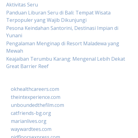
Aktivitas Seru
Panduan Liburan Seru di Bali: Tempat Wisata
Terpopuler yang Wajib Dikunjungi
Pesona Keindahan Santorini, Destinasi Impian di
Yunani
Pengalaman Menginap di Resort Maladewa yang
Mewah
Keajaiban Terumbu Karang: Mengenal Lebih Dekat
Great Barrier Reef
okhealthcareers.com
theintexperience.com
unboundedthefilm.com
catfriends-bg.org
marianlives.org
waywardtees.com
pidfloorsexpress.com