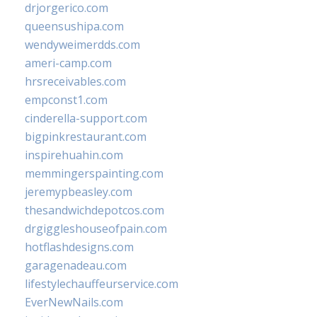
drjorgerico.com
queensushipa.com
wendyweimerdds.com
ameri-camp.com
hrsreceivables.com
empconst1.com
cinderella-support.com
bigpinkrestaurant.com
inspirehuahin.com
memmingerspainting.com
jeremypbeasley.com
thesandwichdepotcos.com
drgiggleshouseofpain.com
hotflashdesigns.com
garagenadeau.com
lifestylechauffeurservice.com
EverNewNails.com