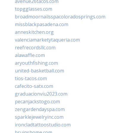
avenue26tacos.com
topgglasses.com
broadmoornailsspacoloradosprings.com
missblackpasadena.com
anneskitchen.org
valenciamarketytaqueria.com
reefrecordsllc.com
alawaffle.com
aryouthfishing.com
united-basketball.com
tios-tacos.com
cafecito-satx.com
graduacionviu2023.com
pecanjackstogo.com
zengardendayspa.com
sparklejewelryinc.com
ironcladtattoostudio.com
bruinshome.com