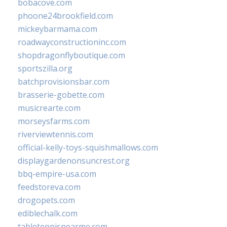
bobacove.com
phoone24brookfield.com
mickeybarmama.com
roadwayconstructioninc.com
shopdragonflyboutique.com
sportszilla.org
batchprovisionsbar.com
brasserie-gobette.com
musicrearte.com
morseysfarms.com
riverviewtennis.com
official-kelly-toys-squishmallows.com
displaygardenonsuncrest.org
bbq-empire-usa.com
feedstoreva.com
drogopets.com
ediblechalk.com
tabletennisnearme.com