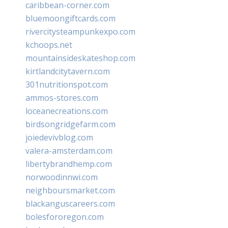
caribbean-corner.com
bluemoongiftcards.com
rivercitysteampunkexpo.com
kchoops.net
mountainsideskateshop.com
kirtlandcitytavern.com
301nutritionspot.com
ammos-stores.com
loceanecreations.com
birdsongridgefarm.com
joiedevivblog.com
valera-amsterdam.com
libertybrandhemp.com
norwoodinnwi.com
neighboursmarket.com
blackanguscareers.com
bolesfororegon.com