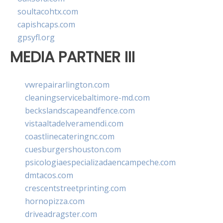
soultacohtx.com
capishcaps.com
gpsyfl.org
MEDIA PARTNER III
vwrepairarlington.com
cleaningservicebaltimore-md.com
beckslandscapeandfence.com
vistaaltadelveramendi.com
coastlinecateringnc.com
cuesburgershouston.com
psicologiaespecializadaencampeche.com
dmtacos.com
crescentstreetprinting.com
hornopizza.com
driveadragster.com