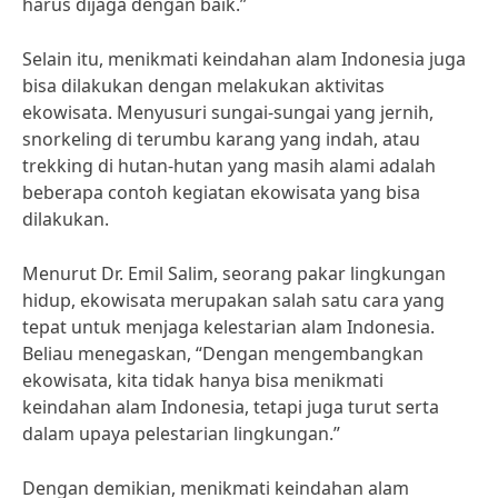
harus dijaga dengan baik.”
Selain itu, menikmati keindahan alam Indonesia juga
bisa dilakukan dengan melakukan aktivitas
ekowisata. Menyusuri sungai-sungai yang jernih,
snorkeling di terumbu karang yang indah, atau
trekking di hutan-hutan yang masih alami adalah
beberapa contoh kegiatan ekowisata yang bisa
dilakukan.
Menurut Dr. Emil Salim, seorang pakar lingkungan
hidup, ekowisata merupakan salah satu cara yang
tepat untuk menjaga kelestarian alam Indonesia.
Beliau menegaskan, “Dengan mengembangkan
ekowisata, kita tidak hanya bisa menikmati
keindahan alam Indonesia, tetapi juga turut serta
dalam upaya pelestarian lingkungan.”
Dengan demikian, menikmati keindahan alam