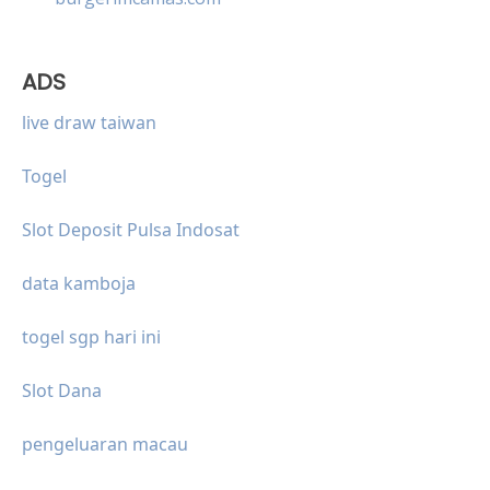
ADS
live draw taiwan
Togel
Slot Deposit Pulsa Indosat
data kamboja
togel sgp hari ini
Slot Dana
pengeluaran macau