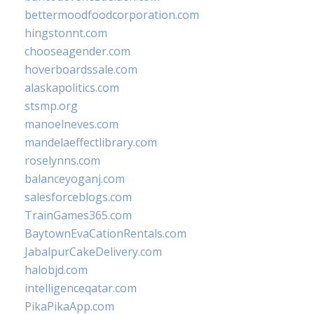
bettermoodfoodcorporation.com
hingstonnt.com
chooseagender.com
hoverboardssale.com
alaskapolitics.com
stsmp.org
manoelneves.com
mandelaeffectlibrary.com
roselynns.com
balanceyoganj.com
salesforceblogs.com
TrainGames365.com
BaytownEvaCationRentals.com
JabalpurCakeDelivery.com
halobjd.com
intelligenceqatar.com
PikaPikaApp.com