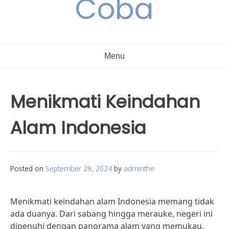
Coba
Menu
Menikmati Keindahan
Alam Indonesia
Posted on
September 29, 2024
by
adminthe
Menikmati keindahan alam Indonesia memang tidak
ada duanya. Dari sabang hingga merauke, negeri ini
dipenuhi dengan panorama alam yang memukau.