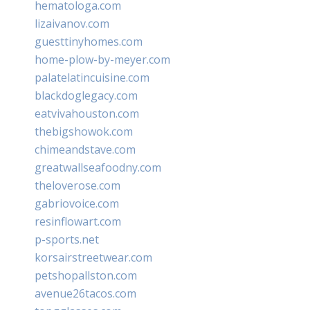
hematologa.com
lizaivanov.com
guesttinyhomes.com
home-plow-by-meyer.com
palatelatincuisine.com
blackdoglegacy.com
eatvivahouston.com
thebigshowok.com
chimeandstave.com
greatwallseafoodny.com
theloverose.com
gabriovoice.com
resinflowart.com
p-sports.net
korsairstreetwear.com
petshopallston.com
avenue26tacos.com