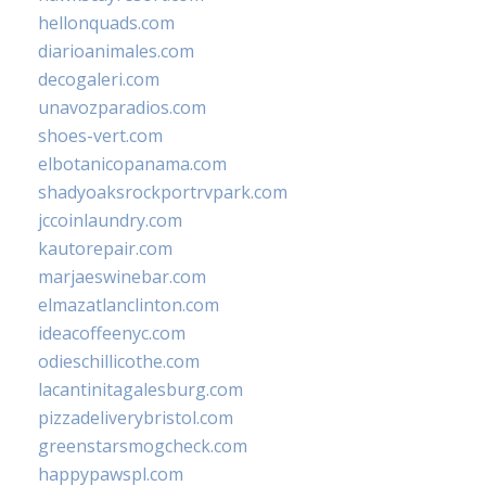
hellonquads.com
diarioanimales.com
decogaleri.com
unavozparadios.com
shoes-vert.com
elbotanicopanama.com
shadyoaksrockportrvpark.com
jccoinlaundry.com
kautorepair.com
marjaeswinebar.com
elmazatlanclinton.com
ideacoffeenyc.com
odieschillicothe.com
lacantinitagalesburg.com
pizzadeliverybristol.com
greenstarsmogcheck.com
happypawspl.com