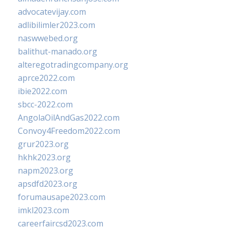
advocatevijay.com
adlibilimler2023.com
naswwebed.org
balithut-manado.org
alteregotradingcompany.org
aprce2022.com
ibie2022.com
sbcc-2022.com
AngolaOilAndGas2022.com
Convoy4Freedom2022.com
grur2023.org
hkhk2023.org
napm2023.org
apsdfd2023.org
forumausape2023.com
imkl2023.com
careerfaircsd2023.com