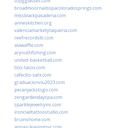
topgglasses.com
broadmoornailsspacoloradosprings.com
missblackpasadena.com
anneskitchen.org
valenciamarketytaqueria.com
reefrecordsllc.com
alawaffle.com
aryouthfishing.com
united-basketball.com
tios-tacos.com
cafecito-satx.com
graduacionviu2023.com
pecanjackstogo.com
zengardendayspa.com
sparklejewelryinc.com
ironcladtattoostudio.com
bruinshome.com
annascleaningsvc.com