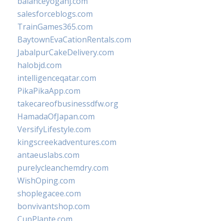
balanceyoganj.com
salesforceblogs.com
TrainGames365.com
BaytownEvaCationRentals.com
JabalpurCakeDelivery.com
halobjd.com
intelligenceqatar.com
PikaPikaApp.com
takecareofbusinessdfw.org
HamadaOfJapan.com
VersifyLifestyle.com
kingscreekadventures.com
antaeuslabs.com
purelycleanchemdry.com
WishOping.com
shoplegacee.com
bonvivantshop.com
CupPlante.com