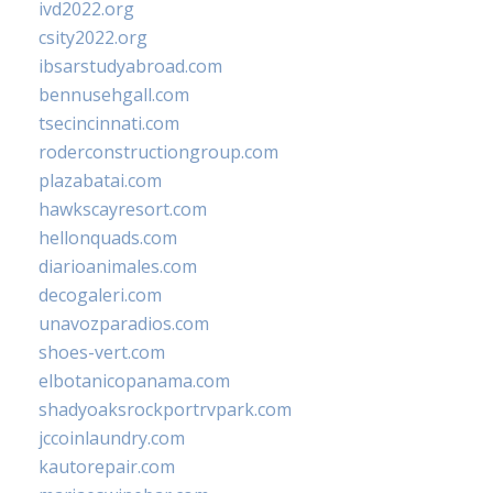
ivd2022.org
csity2022.org
ibsarstudyabroad.com
bennusehgall.com
tsecincinnati.com
roderconstructiongroup.com
plazabatai.com
hawkscayresort.com
hellonquads.com
diarioanimales.com
decogaleri.com
unavozparadios.com
shoes-vert.com
elbotanicopanama.com
shadyoaksrockportrvpark.com
jccoinlaundry.com
kautorepair.com