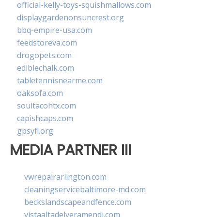
official-kelly-toys-squishmallows.com
displaygardenonsuncrest.org
bbq-empire-usa.com
feedstoreva.com
drogopets.com
ediblechalk.com
tabletennisnearme.com
oaksofa.com
soultacohtx.com
capishcaps.com
gpsyfl.org
MEDIA PARTNER III
vwrepairarlington.com
cleaningservicebaltimore-md.com
beckslandscapeandfence.com
vistaaltadelveramendi.com