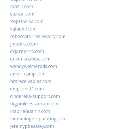
mpzin.com
stcreal.com
PopUpFlea.com
valueml.com
rebeccatorresjewelry.com
jmpbliss.com
drjorgerico.com
queensushipa.com
wendyweimerdds.com
ameri-camp.com
hrsreceivables.com
empconst1.com
cinderella-support.com
bigpinkrestaurant.com
inspirehuahin.com
memmingerspainting.com
jeremypbeasley.com