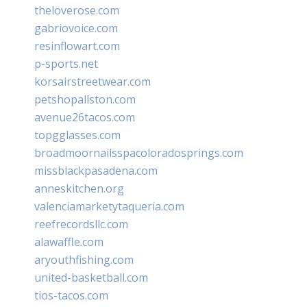
theloverose.com
gabriovoice.com
resinflowart.com
p-sports.net
korsairstreetwear.com
petshopallston.com
avenue26tacos.com
topgglasses.com
broadmoornailsspacoloradosprings.com
missblackpasadena.com
anneskitchen.org
valenciamarketytaqueria.com
reefrecordsllc.com
alawaffle.com
aryouthfishing.com
united-basketball.com
tios-tacos.com