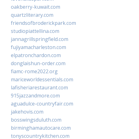
oakberry-kuwait.com
quartzliterary.com
friendsofbroderickpark.com
studiopiattellina.com
jannagrillspringfield.com
fujiyamacharleston.com
elpatronchardon.com
donglaishun-order.com
fiamc-rome2022.org
mariceworldessentials.com
lafisheriarestaurant.com
915jazzandmore.com
aguadulce-countryfair.com
jakehovis.com
bosswingsduluth.com
birminghamautocare.com
tonyscountrykitchen.com