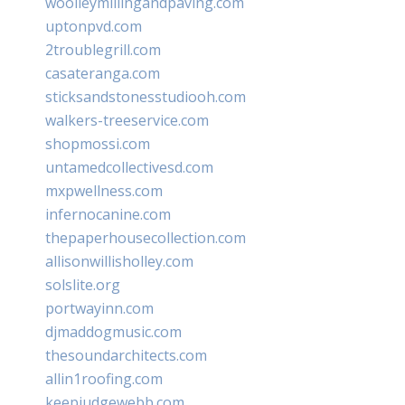
woolleymillingandpaving.com
uptonpvd.com
2troublegrill.com
casateranga.com
sticksandstonesstudiooh.com
walkers-treeservice.com
shopmossi.com
untamedcollectivesd.com
mxpwellness.com
infernocanine.com
thepaperhousecollection.com
allisonwillisholley.com
solslite.org
portwayinn.com
djmaddogmusic.com
thesoundarchitects.com
allin1roofing.com
keepjudgewebb.com