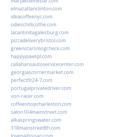
marjaeswinebar.com
elmazatlanclinton.com
ideacoffeenyc.com
odieschillicothe.com
lacantinitagalesburg.com
pizzadeliverybristol.com
greenstarsmogcheck.com
happypawspl.com
callahansautoservicecenter.com
georgiascornermarket.com
perfectfit24-7.com
portugalprivatedriver.com
von-racer.com
coffeeshopcharleston.com
salon104mainstreet.com
alkaspringswater.com
318mainstreet8h.com
lovenailsspari.com