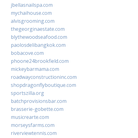
jbellasnailspa.com
mychaihouse.com
alvisgrooming.com
thegeorginaestate.com
blythewoodseafood.com
paolosdelibangkok.com
bobacove.com
phoone24brookfield.com
mickeybarmama.com
roadwayconstructioninc.com
shopdragonflyboutique.com
sportszilla.org
batchprovisionsbar.com
brasserie-gobette.com
musicrearte.com
morseysfarms.com
riverviewtennis.com