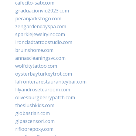
cafecito-satx.com
graduacionviu2023.com
pecanjackstogo.com
zengardendayspa.com
sparklejewelryinc.com
ironcladtattoostudio.com
bruinshome.com
annascleaningsvc.com
wolfcitytattoo.com
oysterbayturkeytrot.com
lafronterarestauranteybar.com
lilyandrosetearoom.com
olivesburgberrypatch.com
theslushkids.com
giobastian.com
glpascensori.com
rifloorepoxy.com