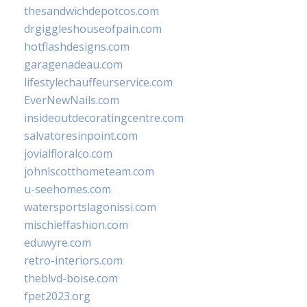
thesandwichdepotcos.com
drgiggleshouseofpain.com
hotflashdesigns.com
garagenadeau.com
lifestylechauffeurservice.com
EverNewNails.com
insideoutdecoratingcentre.com
salvatoresinpoint.com
jovialfloralco.com
johnlscotthometeam.com
u-seehomes.com
watersportslagonissi.com
mischieffashion.com
eduwyre.com
retro-interiors.com
theblvd-boise.com
fpet2023.org