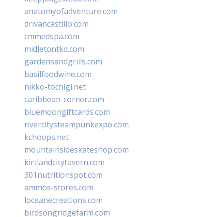
anatomyofadventure.com
drivancastillo.com
cmmedspa.com
midletontkd.com
gardensandgrills.com
basilfoodwine.com
nikko-tochigi.net
caribbean-corner.com
bluemoongiftcards.com
rivercitysteampunkexpo.com
kchoops.net
mountainsideskateshop.com
kirtlandcitytavern.com
301nutritionspot.com
ammos-stores.com
loceanecreations.com
birdsongridgefarm.com