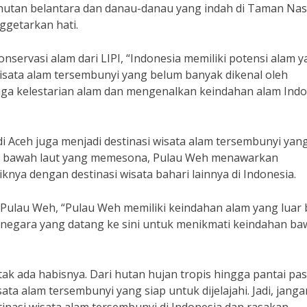
i hutan belantara dan danau-danau yang indah di Taman Nas
ggetarkan hati.
servasi alam dari LIPI, “Indonesia memiliki potensi alam 
isata alam tersembunyi yang belum banyak dikenal oleh
jaga kelestarian alam dan mengenalkan keindahan alam Ind
i Aceh juga menjadi destinasi wisata alam tersembunyi yan
an bawah laut yang memesona, Pulau Weh menawarkan
ya dengan destinasi wisata bahari lainnya di Indonesia.
Pulau Weh, “Pulau Weh memiliki keindahan alam yang luar 
anegara yang datang ke sini untuk menikmati keindahan b
k ada habisnya. Dari hutan hujan tropis hingga pantai pas
ata alam tersembunyi yang siap untuk dijelajahi. Jadi, janga