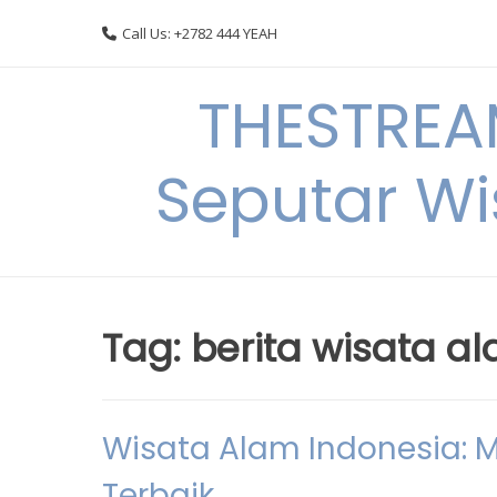
Skip
Call Us: +2782 444 YEAH
to
content
THESTREA
Seputar Wi
Tag:
berita wisata a
Wisata Alam Indonesia: 
Terbaik