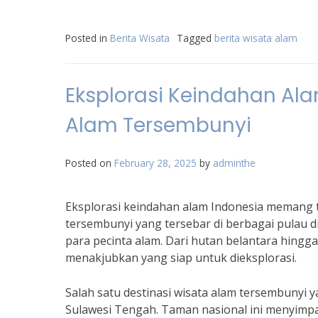
Posted in
Berita Wisata
Tagged
berita wisata alam
Eksplorasi Keindahan Ala
Alam Tersembunyi
Posted on
February 28, 2025
by
adminthe
Eksplorasi keindahan alam Indonesia memang ta
tersembunyi yang tersebar di berbagai pulau 
para pecinta alam. Dari hutan belantara hingg
menakjubkan yang siap untuk dieksplorasi.
Salah satu destinasi wisata alam tersembunyi 
Sulawesi Tengah. Taman nasional ini menyimpa