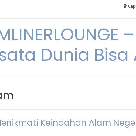
Cape
MLINERLOUNGE – 
sata Dunia Bis
lam
Menikmati Keindahan Alam Neger