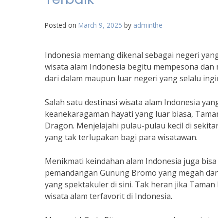
Posted on
March 9, 2025
by
adminthe
Indonesia memang dikenal sebagai negeri yan
wisata alam Indonesia begitu mempesona dan m
dari dalam maupun luar negeri yang selalu ingi
Salah satu destinasi wisata alam Indonesia y
keanekaragaman hayati yang luar biasa, Tam
Dragon. Menjelajahi pulau-pulau kecil di se
yang tak terlupakan bagi para wisatawan.
Menikmati keindahan alam Indonesia juga bis
pemandangan Gunung Bromo yang megah dan pa
yang spektakuler di sini. Tak heran jika Tama
wisata alam terfavorit di Indonesia.