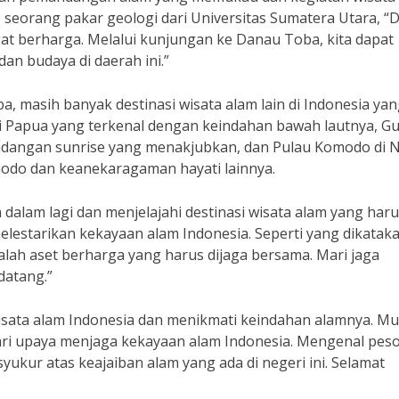
n, seorang pakar geologi dari Universitas Sumatera Utara, 
at berharga. Melalui kunjungan ke Danau Toba, kita dapat
an budaya di daerah ini.”
 masih banyak destinasi wisata alam lain di Indonesia ya
 di Papua yang terkenal dengan keindahan bawah lautnya, 
dangan sunrise yang menakjubkan, dan Pulau Komodo di 
odo dan keanekaragaman hayati lainnya.
alam lagi dan menjelajahi destinasi wisata alam yang har
melestarikan kekayaan alam Indonesia. Seperti yang dikatak
alah aset berharga yang harus dijaga bersama. Mari jaga
datang.”
 wisata alam Indonesia dan menikmati keindahan alamnya. Mu
ari upaya menjaga kekayaan alam Indonesia. Mengenal pes
kur atas keajaiban alam yang ada di negeri ini. Selamat