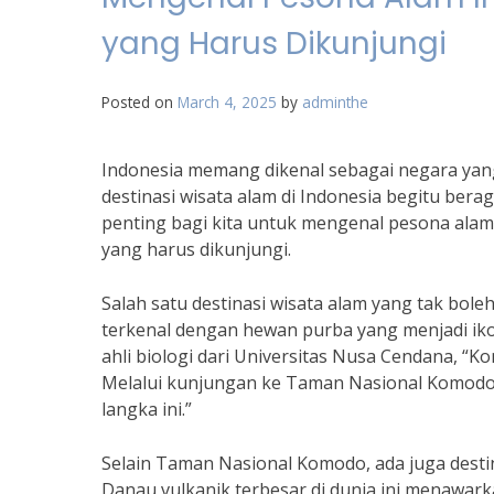
yang Harus Dikunjungi
Posted on
March 4, 2025
by
adminthe
Indonesia memang dikenal sebagai negara yan
destinasi wisata alam di Indonesia begitu be
penting bagi kita untuk mengenal pesona alam I
yang harus dikunjungi.
Salah satu destinasi wisata alam yang tak bol
terkenal dengan hewan purba yang menjadi iko
ahli biologi dari Universitas Nusa Cendana, “K
Melalui kunjungan ke Taman Nasional Komodo,
langka ini.”
Selain Taman Nasional Komodo, ada juga destin
Danau vulkanik terbesar di dunia ini menawa