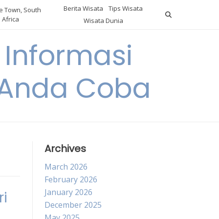
Berita Wisata
Tips Wisata
 Town, South
Africa
Wisata Dunia
Informasi
a Anda Coba
Archives
March 2026
February 2026
January 2026
i
December 2025
May 2025