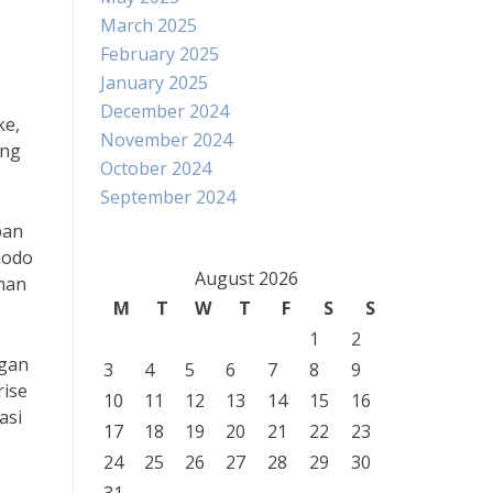
March 2025
February 2025
January 2025
December 2024
ke,
November 2024
ang
October 2024
September 2024
pan
modo
August 2026
man
M
T
W
T
F
S
S
1
2
ngan
3
4
5
6
7
8
9
ise
10
11
12
13
14
15
16
asi
17
18
19
20
21
22
23
24
25
26
27
28
29
30