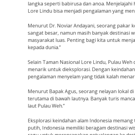
langka seperti babirusa dan anoa. Menjelajah
Lore Lindu bisa menjadi pengalaman yang men
Menurut Dr. Noviar Andayani, seorang pakar kon
sangat besar, namun masih banyak destinasi w
masyarakat luas. Penting bagi kita untuk men
kepada dunia.”
Selain Taman Nasional Lore Lindu, Pulau Weh d
menarik untuk dieksplorasi. Dengan keindah
pengalaman menyelam yang tidak kalah menarikn
Menurut Bapak Agus, seorang nelayan lokal di 
terutama di bawah lautnya. Banyak turis manc
laut Pulau Weh.”
Eksplorasi keindahan alam Indonesia memang ta
putih, Indonesia memiliki beragam destinasi wis