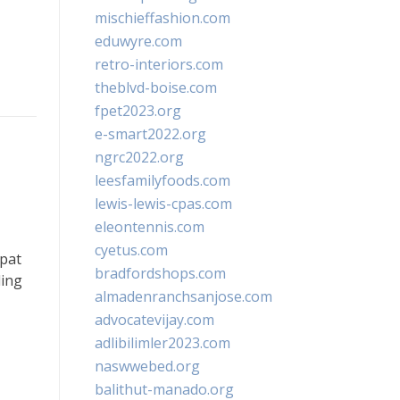
mischieffashion.com
eduwyre.com
retro-interiors.com
theblvd-boise.com
fpet2023.org
e-smart2022.org
a
ngrc2022.org
leesfamilyfoods.com
lewis-lewis-cpas.com
eleontennis.com
cyetus.com
mpat
bradfordshops.com
ling
almadenranchsanjose.com
advocatevijay.com
adlibilimler2023.com
naswwebed.org
balithut-manado.org