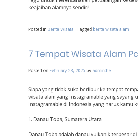
ragu untuk merencanakan petualangan ke desti
keajaiban alamnya sendiri!
Posted in
Berita Wisata
Tagged
berita wisata alam
7 Tempat Wisata Alam Pa
Posted on
February 23, 2025
by
adminthe
Siapa yang tidak suka berlibur ke tempat-temp
wisata alam yang Instagramable yang sayang un
Instagramable di Indonesia yang harus kamu k
1. Danau Toba, Sumatera Utara
Danau Toba adalah danau vulkanik terbesar di d