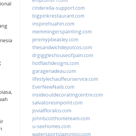
empconst1.com
ional
cinderella-support.com
bigpinkrestaurant.com
inspirehuahin.com
yang
memmingerspainting.com
jeremypbeasley.com
onesia
thesandwichdepotcos.com
drgiggleshouseofpain.com
g
hotflashdesigns.com
garagenadeau.com
lifestylechauffeurservice.com
EverNewNails.com
biasa,
insideoutdecoratingcentre.com
awah
salvatoresinpoint.com
jovialfloralco.com
johnlscotthometeam.com
ir
u-seehomes.com
n
watersportslagonissi.com