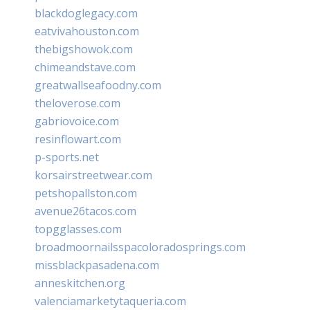
blackdoglegacy.com
eatvivahouston.com
thebigshowok.com
chimeandstave.com
greatwallseafoodny.com
theloverose.com
gabriovoice.com
resinflowart.com
p-sports.net
korsairstreetwear.com
petshopallston.com
avenue26tacos.com
topgglasses.com
broadmoornailsspacoloradosprings.com
missblackpasadena.com
anneskitchen.org
valenciamarketytaqueria.com