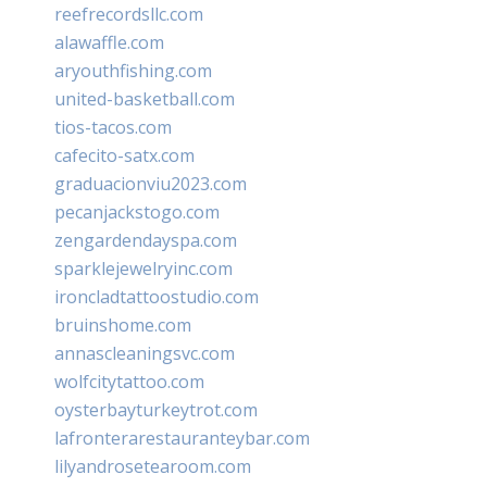
reefrecordsllc.com
alawaffle.com
aryouthfishing.com
united-basketball.com
tios-tacos.com
cafecito-satx.com
graduacionviu2023.com
pecanjackstogo.com
zengardendayspa.com
sparklejewelryinc.com
ironcladtattoostudio.com
bruinshome.com
annascleaningsvc.com
wolfcitytattoo.com
oysterbayturkeytrot.com
lafronterarestauranteybar.com
lilyandrosetearoom.com