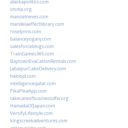
alaskapolitics.com
stsmp.org
manoelneves.com
mandelaeffectlibrary.com
roselynns.com
balanceyoganj.com
salesforceblogs.com
TrainGames365.com
BaytownEvaCationRentals.com
JabalpurCakeDelivery.com
halobjd.com
intelligenceqatar.com
PikaPikaApp.com
takecareofbusinessdfw.org
HamadaOfJapan.com
VersifyLifestyle.com
kingscreekadventures.com