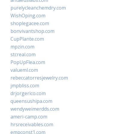
antaeuslabs.com
purelycleanchemdry.com
WishOping.com
shoplegacee.com
bonvivantshop.com
CupPlante.com
mpzin.com
stcreal.com
PopUpFlea.com
valueml.com
rebeccatorresjewelry.com
jmpbliss.com
drjorgerico.com
queensushipa.com
wendyweimerdds.com
ameri-camp.com
hrsreceivables.com
empconst1.com