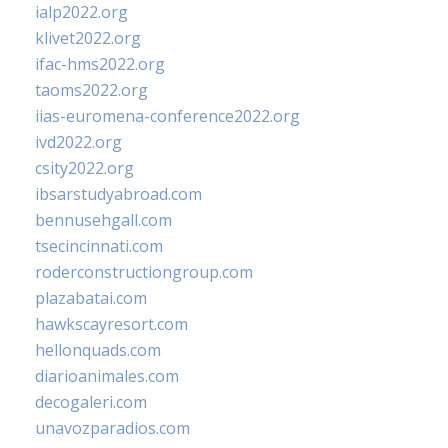
ialp2022.org
klivet2022.org
ifac-hms2022.org
taoms2022.org
iias-euromena-conference2022.org
ivd2022.org
csity2022.org
ibsarstudyabroad.com
bennusehgall.com
tsecincinnati.com
roderconstructiongroup.com
plazabatai.com
hawkscayresort.com
hellonquads.com
diarioanimales.com
decogaleri.com
unavozparadios.com