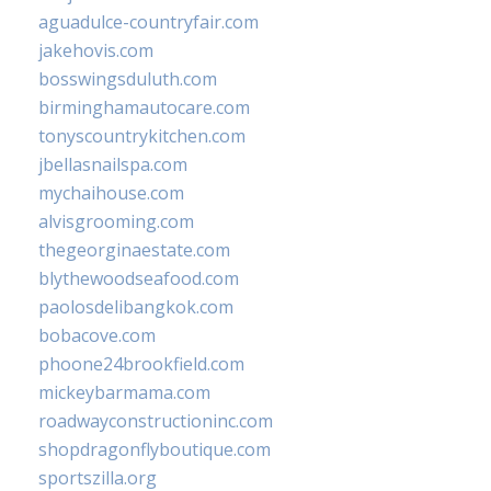
aguadulce-countryfair.com
jakehovis.com
bosswingsduluth.com
birminghamautocare.com
tonyscountrykitchen.com
jbellasnailspa.com
mychaihouse.com
alvisgrooming.com
thegeorginaestate.com
blythewoodseafood.com
paolosdelibangkok.com
bobacove.com
phoone24brookfield.com
mickeybarmama.com
roadwayconstructioninc.com
shopdragonflyboutique.com
sportszilla.org