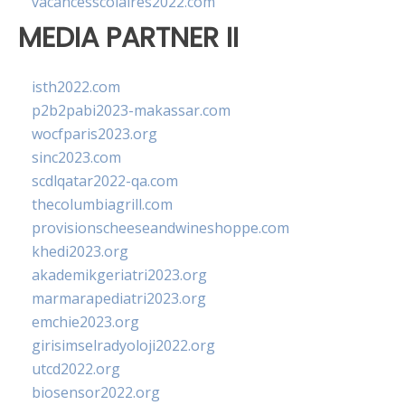
vacancesscolaires2022.com
MEDIA PARTNER II
isth2022.com
p2b2pabi2023-makassar.com
wocfparis2023.org
sinc2023.com
scdlqatar2022-qa.com
thecolumbiagrill.com
provisionscheeseandwineshoppe.com
khedi2023.org
akademikgeriatri2023.org
marmarapediatri2023.org
emchie2023.org
girisimselradyoloji2022.org
utcd2022.org
biosensor2022.org