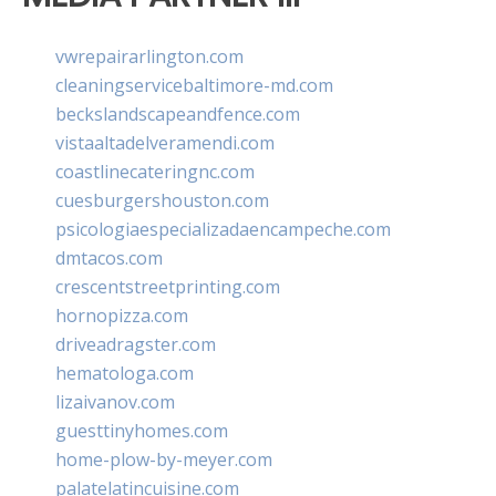
vwrepairarlington.com
cleaningservicebaltimore-md.com
beckslandscapeandfence.com
vistaaltadelveramendi.com
coastlinecateringnc.com
cuesburgershouston.com
psicologiaespecializadaencampeche.com
dmtacos.com
crescentstreetprinting.com
hornopizza.com
driveadragster.com
hematologa.com
lizaivanov.com
guesttinyhomes.com
home-plow-by-meyer.com
palatelatincuisine.com