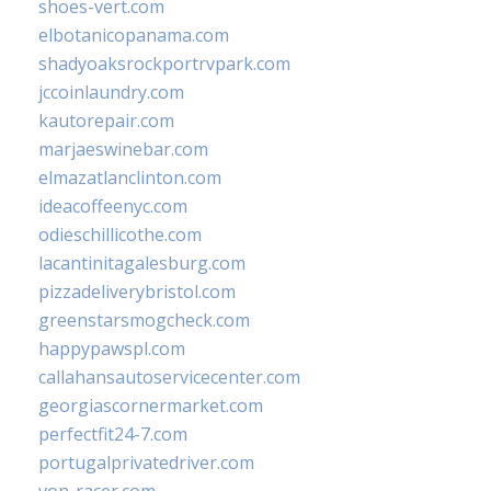
shoes-vert.com
elbotanicopanama.com
shadyoaksrockportrvpark.com
jccoinlaundry.com
kautorepair.com
marjaeswinebar.com
elmazatlanclinton.com
ideacoffeenyc.com
odieschillicothe.com
lacantinitagalesburg.com
pizzadeliverybristol.com
greenstarsmogcheck.com
happypawspl.com
callahansautoservicecenter.com
georgiascornermarket.com
perfectfit24-7.com
portugalprivatedriver.com