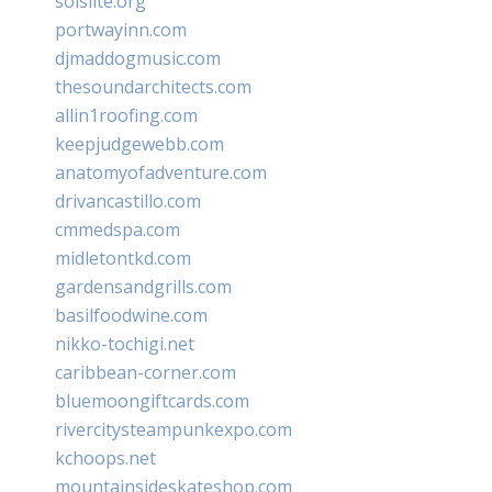
solslite.org
portwayinn.com
djmaddogmusic.com
thesoundarchitects.com
allin1roofing.com
keepjudgewebb.com
anatomyofadventure.com
drivancastillo.com
cmmedspa.com
midletontkd.com
gardensandgrills.com
basilfoodwine.com
nikko-tochigi.net
caribbean-corner.com
bluemoongiftcards.com
rivercitysteampunkexpo.com
kchoops.net
mountainsideskateshop.com