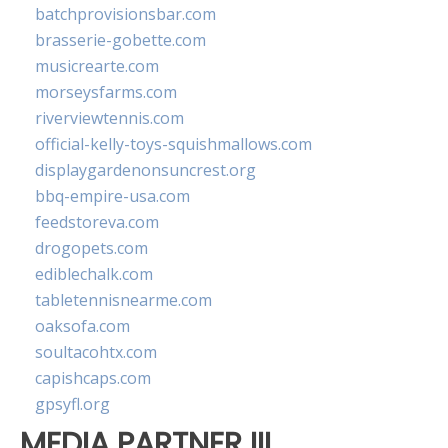
batchprovisionsbar.com
brasserie-gobette.com
musicrearte.com
morseysfarms.com
riverviewtennis.com
official-kelly-toys-squishmallows.com
displaygardenonsuncrest.org
bbq-empire-usa.com
feedstoreva.com
drogopets.com
ediblechalk.com
tabletennisnearme.com
oaksofa.com
soultacohtx.com
capishcaps.com
gpsyfl.org
MEDIA PARTNER III