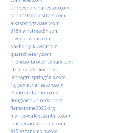
von-racer.com
coffeeshopcharleston.com
salon104mainstreet.com
alkaspringswater.com
318mainstreet8h.com
lovenailsspari.com
oakberry-kuwait.com
quartzliterary.com
friendsofbroderickpark.com
studiopiattellina.com
jannagrillspringfield.com
fujiyamacharleston.com
elpatronchardon.com
donglaishun-order.com
fiamc-rome2022.org
mariceworldessentials.com
lafisheriarestaurant.com
915jazzandmore.com