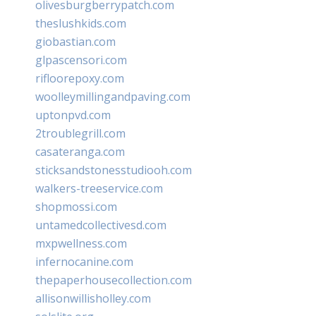
olivesburgberrypatch.com
theslushkids.com
giobastian.com
glpascensori.com
rifloorepoxy.com
woolleymillingandpaving.com
uptonpvd.com
2troublegrill.com
casateranga.com
sticksandstonesstudiooh.com
walkers-treeservice.com
shopmossi.com
untamedcollectivesd.com
mxpwellness.com
infernocanine.com
thepaperhousecollection.com
allisonwillisholley.com