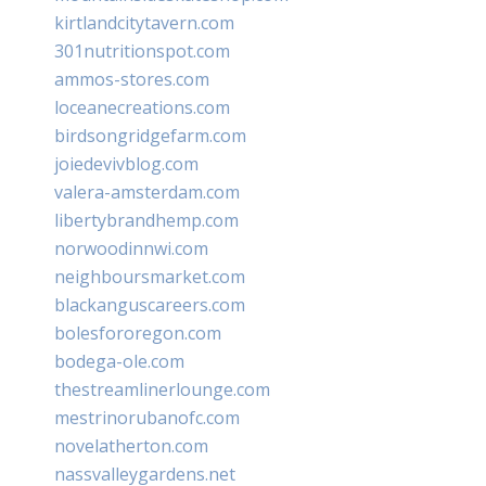
kirtlandcitytavern.com
301nutritionspot.com
ammos-stores.com
loceanecreations.com
birdsongridgefarm.com
joiedevivblog.com
valera-amsterdam.com
libertybrandhemp.com
norwoodinnwi.com
neighboursmarket.com
blackanguscareers.com
bolesfororegon.com
bodega-ole.com
thestreamlinerlounge.com
mestrinorubanofc.com
novelatherton.com
nassvalleygardens.net