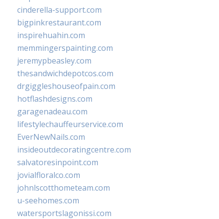
cinderella-support.com
bigpinkrestaurant.com
inspirehuahin.com
memmingerspainting.com
jeremypbeasley.com
thesandwichdepotcos.com
drgiggleshouseofpain.com
hotflashdesigns.com
garagenadeau.com
lifestylechauffeurservice.com
EverNewNails.com
insideoutdecoratingcentre.com
salvatoresinpoint.com
jovialfloralco.com
johnlscotthometeam.com
u-seehomes.com
watersportslagonissi.com