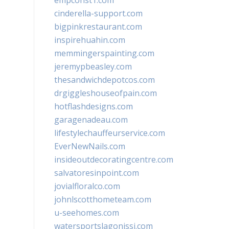
empconst1.com
cinderella-support.com
bigpinkrestaurant.com
inspirehuahin.com
memmingerspainting.com
jeremypbeasley.com
thesandwichdepotcos.com
drgiggleshouseofpain.com
hotflashdesigns.com
garagenadeau.com
lifestylechauffeurservice.com
EverNewNails.com
insideoutdecoratingcentre.com
salvatoresinpoint.com
jovialfloralco.com
johnlscotthometeam.com
u-seehomes.com
watersportslagonissi.com