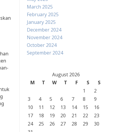
March 2025
February 2025
iskan
January 2025
December 2024
November 2024
October 2024
September 2024
ihan
gen
wan-
August 2026
M
T
W
T
F
S
S
ntuk
1
2
ng
3
4
5
6
7
8
9
ng
10
11
12
13
14
15
16
17
18
19
20
21
22
23
24
25
26
27
28
29
30