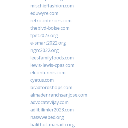
mischieffashion.com
eduwyre.com
retro-interiors.com
theblvd-boise.com
fpet2023.org
e-smart2022.org
ngrc2022.org
leesfamilyfoods.com
lewis-lewis-cpas.com
eleontennis.com
cyetus.com
bradfordshops.com
almadenranchsanjose.com
advocatevijay.com
adlibilimler2023.com
naswwebed.org
balithut-manado.org