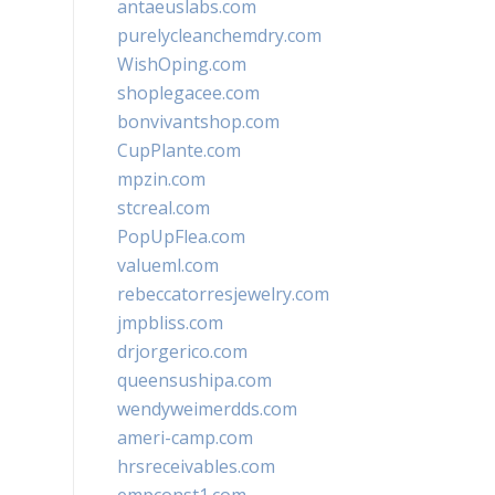
antaeuslabs.com
purelycleanchemdry.com
WishOping.com
shoplegacee.com
bonvivantshop.com
CupPlante.com
mpzin.com
stcreal.com
PopUpFlea.com
valueml.com
rebeccatorresjewelry.com
jmpbliss.com
drjorgerico.com
queensushipa.com
wendyweimerdds.com
ameri-camp.com
hrsreceivables.com