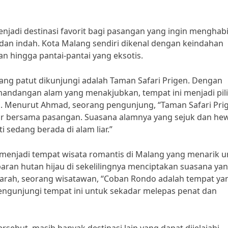
jadi destinasi favorit bagi pasangan yang ingin menghab
an indah. Kota Malang sendiri dikenal dengan keindahan
 hingga pantai-pantai yang eksotis.
yang patut dikunjungi adalah Taman Safari Prigen. Dengan
mandangan alam yang menakjubkan, tempat ini menjadi pil
. Menurut Ahmad, seorang pengunjung, “Taman Safari Pri
r bersama pasangan. Suasana alamnya yang sejuk dan he
sedang berada di alam liar.”
 menjadi tempat wisata romantis di Malang yang menarik u
aran hutan hijau di sekelilingnya menciptakan suasana ya
arah, seorang wisatawan, “Coban Rondo adalah tempat ya
engunjungi tempat ini untuk sekadar melepas penat dan