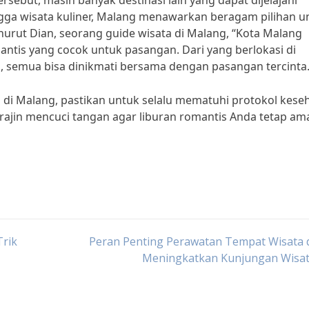
rsebut, masih banyak destinasi lain yang dapat dijelajahi
ngga wisata kuliner, Malang menawarkan beragam pilihan u
ut Dian, seorang guide wisata di Malang, “Kota Malang
tis yang cocok untuk pasangan. Dari yang berlokasi di
, semua bisa dinikmati bersama dengan pasangan tercinta.
di Malang, pastikan untuk selalu mematuhi protokol kese
 rajin mencuci tangan agar liburan romantis Anda tetap am
Trik
Peran Penting Perawatan Tempat Wisata 
Meningkatkan Kunjungan Wisa