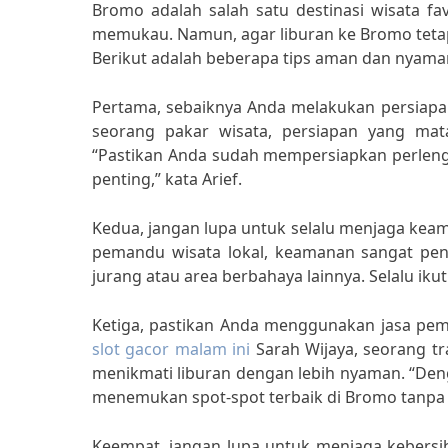
Bromo adalah salah satu destinasi wisata 
memukau. Namun, agar liburan ke Bromo tetap
Berikut adalah beberapa tips aman dan nyaman
Pertama, sebaiknya Anda melakukan persiapa
seorang pakar wisata, persiapan yang mat
“Pastikan Anda sudah mempersiapkan perlengk
penting,” kata Arief.
Kedua, jangan lupa untuk selalu menjaga keam
pemandu wisata lokal, keamanan sangat pent
jurang atau area berbahaya lainnya. Selalu iku
Ketiga, pastikan Anda menggunakan jasa pem
slot gacor malam ini
Sarah Wijaya, seorang t
menikmati liburan dengan lebih nyaman. “De
menemukan spot-spot terbaik di Bromo tanpa h
Keempat, jangan lupa untuk menjaga kebersi