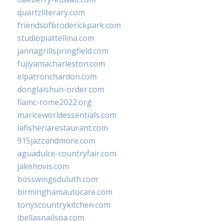
quartzliterary.com
friendsofbroderickpark.com
studiopiattellina.com
jannagrillspringfield.com
fujiyamacharleston.com
elpatronchardon.com
donglaishun-order.com
fiamc-rome2022.org
mariceworldessentials.com
lafisheriarestaurant.com
915jazzandmore.com
aguadulce-countryfair.com
jakehovis.com
bosswingsduluth.com
birminghamautocare.com
tonyscountrykitchen.com
jbellasnailspa.com