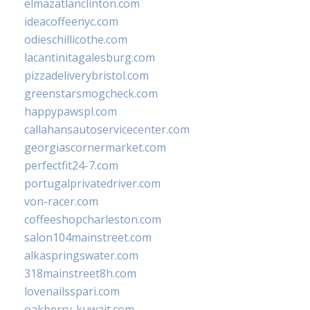
elmazatlanclinton.com
ideacoffeenyc.com
odieschillicothe.com
lacantinitagalesburg.com
pizzadeliverybristol.com
greenstarsmogcheck.com
happypawspl.com
callahansautoservicecenter.com
georgiascornermarket.com
perfectfit24-7.com
portugalprivatedriver.com
von-racer.com
coffeeshopcharleston.com
salon104mainstreet.com
alkaspringswater.com
318mainstreet8h.com
lovenailsspari.com
oakberry-kuwait.com