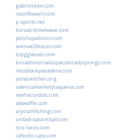
gabriovoice.com
resinflowart.com
p-sports.net
korsairstreetwear.com
petshopallston.com
avenue26tacos.com
topgglasses.com
broadmoornailsspacoloradosprings.com
missblackpasadena.com
anneskitchen.org
valenciamarketytaqueria.com
reefrecordsllc.com
alawaffle.com
aryouthfishing.com
united-basketball.com
tios-tacos.com
cafecito-satx.com