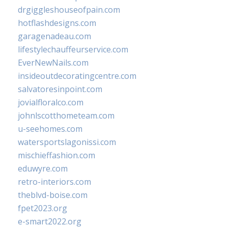
drgiggleshouseofpain.com
hotflashdesigns.com
garagenadeau.com
lifestylechauffeurservice.com
EverNewNails.com
insideoutdecoratingcentre.com
salvatoresinpoint.com
jovialfloralco.com
johnlscotthometeam.com
u-seehomes.com
watersportslagonissi.com
mischieffashion.com
eduwyre.com
retro-interiors.com
theblvd-boise.com
fpet2023.org
e-smart2022.org