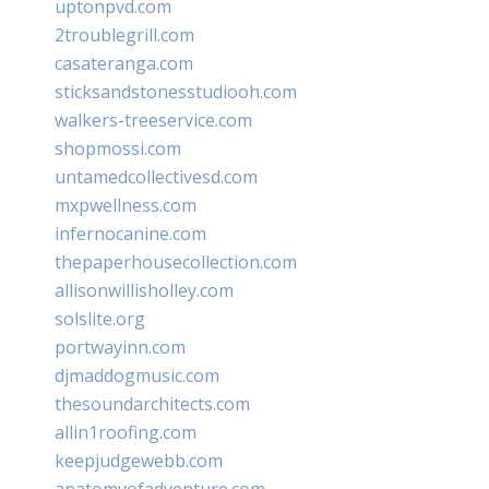
uptonpvd.com
2troublegrill.com
casateranga.com
sticksandstonesstudiooh.com
walkers-treeservice.com
shopmossi.com
untamedcollectivesd.com
mxpwellness.com
infernocanine.com
thepaperhousecollection.com
allisonwillisholley.com
solslite.org
portwayinn.com
djmaddogmusic.com
thesoundarchitects.com
allin1roofing.com
keepjudgewebb.com
anatomyofadventure.com