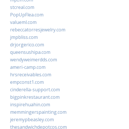
stcreal.com
PopUpFlea.com
valueml.com
rebeccatorresjewelry.com
jmpbliss.com
drjorgerico.com
queensushipa.com
wendyweimerdds.com
ameri-camp.com
hrsreceivables.com
empconst1.com
cinderella-support.com
bigpinkrestaurant.com
inspirehuahin.com
memmingerspainting.com
jeremypbeasley.com
thesandwichdepotcos.com