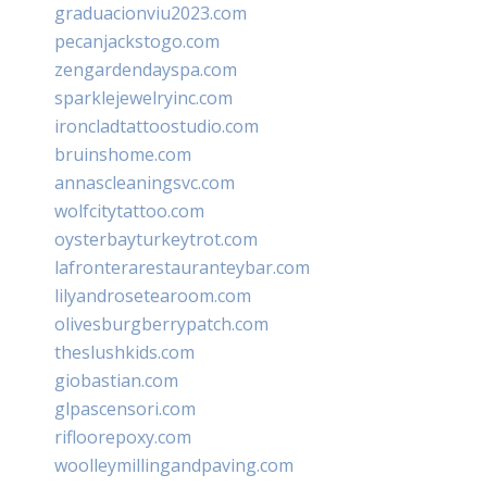
graduacionviu2023.com
pecanjackstogo.com
zengardendayspa.com
sparklejewelryinc.com
ironcladtattoostudio.com
bruinshome.com
annascleaningsvc.com
wolfcitytattoo.com
oysterbayturkeytrot.com
lafronterarestauranteybar.com
lilyandrosetearoom.com
olivesburgberrypatch.com
theslushkids.com
giobastian.com
glpascensori.com
rifloorepoxy.com
woolleymillingandpaving.com