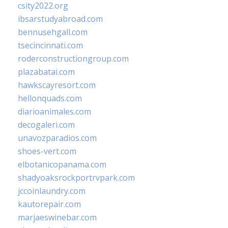
csity2022.org
ibsarstudyabroad.com
bennusehgall.com
tsecincinnati.com
roderconstructiongroup.com
plazabatai.com
hawkscayresort.com
hellonquads.com
diarioanimales.com
decogaleri.com
unavozparadios.com
shoes-vert.com
elbotanicopanama.com
shadyoaksrockportrvpark.com
jccoinlaundry.com
kautorepair.com
marjaeswinebar.com