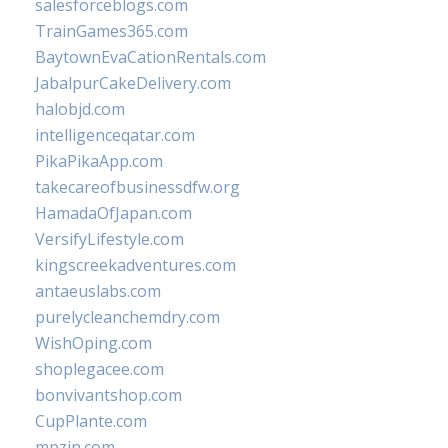
salesforceblogs.com
TrainGames365.com
BaytownEvaCationRentals.com
JabalpurCakeDelivery.com
halobjd.com
intelligenceqatar.com
PikaPikaApp.com
takecareofbusinessdfw.org
HamadaOfJapan.com
VersifyLifestyle.com
kingscreekadventures.com
antaeuslabs.com
purelycleanchemdry.com
WishOping.com
shoplegacee.com
bonvivantshop.com
CupPlante.com
mpzin.com