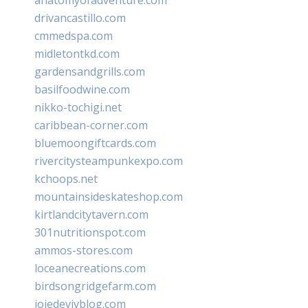
drivancastillo.com
cmmedspa.com
midletontkd.com
gardensandgrills.com
basilfoodwine.com
nikko-tochigi.net
caribbean-corner.com
bluemoongiftcards.com
rivercitysteampunkexpo.com
kchoops.net
mountainsideskateshop.com
kirtlandcitytavern.com
301nutritionspot.com
ammos-stores.com
loceanecreations.com
birdsongridgefarm.com
joiedevivblog.com