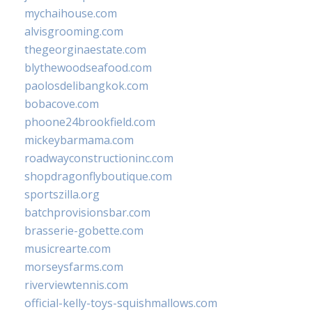
mychaihouse.com
alvisgrooming.com
thegeorginaestate.com
blythewoodseafood.com
paolosdelibangkok.com
bobacove.com
phoone24brookfield.com
mickeybarmama.com
roadwayconstructioninc.com
shopdragonflyboutique.com
sportszilla.org
batchprovisionsbar.com
brasserie-gobette.com
musicrearte.com
morseysfarms.com
riverviewtennis.com
official-kelly-toys-squishmallows.com