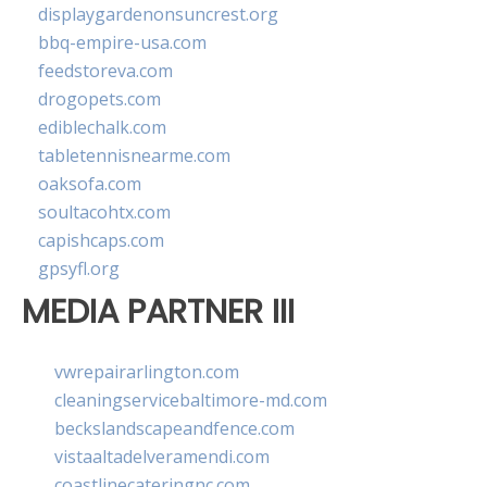
displaygardenonsuncrest.org
bbq-empire-usa.com
feedstoreva.com
drogopets.com
ediblechalk.com
tabletennisnearme.com
oaksofa.com
soultacohtx.com
capishcaps.com
gpsyfl.org
MEDIA PARTNER III
vwrepairarlington.com
cleaningservicebaltimore-md.com
beckslandscapeandfence.com
vistaaltadelveramendi.com
coastlinecateringnc.com