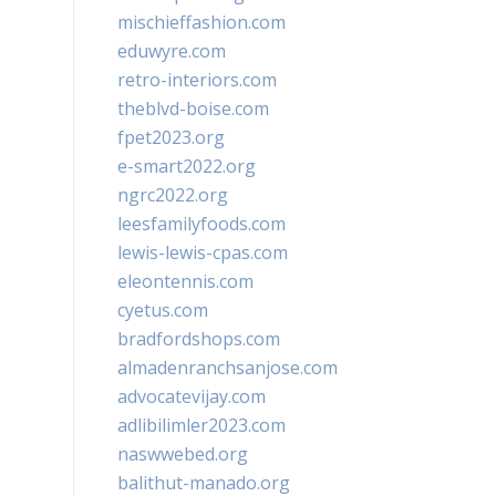
mischieffashion.com
eduwyre.com
retro-interiors.com
theblvd-boise.com
fpet2023.org
e-smart2022.org
ngrc2022.org
leesfamilyfoods.com
lewis-lewis-cpas.com
eleontennis.com
cyetus.com
bradfordshops.com
almadenranchsanjose.com
advocatevijay.com
adlibilimler2023.com
naswwebed.org
balithut-manado.org