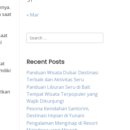
31
hnya.
 saat
« Mar
saat
Search
i
for:
Recent Posts
Wat
iliki
Panduan Wisata Dubai: Destinasi
Terbaik dan Aktivitas Seru
Panduan Liburan Seru di Bali:
atkan
Tempat Wisata Terpopuler yang
Wajib Dikunjungi
Pesona Keindahan Santorini,
Destinasi Impian di Yunani
Pengalaman Menginap di Resort