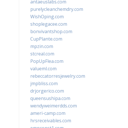
antaeuslabs.com
purelycleanchemdry.com
WishOping.com
shoplegacee.com
bonvivantshop.com
CupPlante.com
mpzin.com
stcreal.com
PopUpFlea.com
valueml.com
rebeccatorresjewelry.com
jmpbliss.com
drjorgerico.com
queensushipa.com
wendyweimerdds.com
ameri-camp.com
hrsreceivables.com