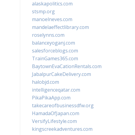
alaskapolitics.com
stsmp.org
manoelneves.com
mandelaeffectlibrary.com
roselynns.com
balanceyoganj.com
salesforceblogs.com
TrainGames365.com
BaytownEvaCationRentals.com
JabalpurCakeDelivery.com
halobjd.com
intelligenceqatar.com
PikaPikaApp.com
takecareofbusinessdfw.org
HamadaOfJapan.com
VersifyLifestyle.com
kingscreekadventures.com