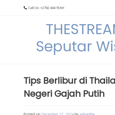
Skip
Call Us: +2782 444 YEAH
to
content
THESTREA
Seputar Wi
Tips Berlibur di Thai
Negeri Gajah Putih
Posted on
December 27, 2024
by
adminthe