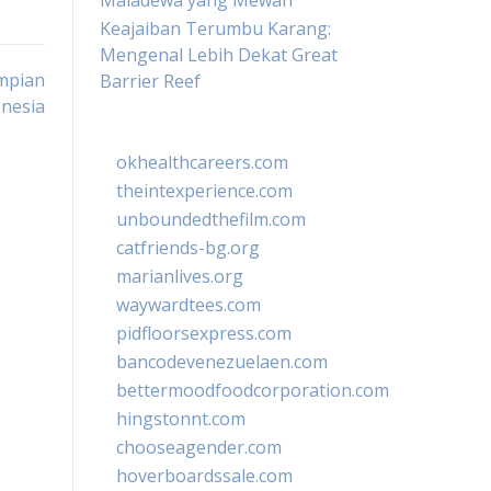
Maladewa yang Mewah
Keajaiban Terumbu Karang:
Mengenal Lebih Dekat Great
Impian
Barrier Reef
onesia
okhealthcareers.com
theintexperience.com
unboundedthefilm.com
catfriends-bg.org
marianlives.org
waywardtees.com
pidfloorsexpress.com
bancodevenezuelaen.com
bettermoodfoodcorporation.com
hingstonnt.com
chooseagender.com
hoverboardssale.com