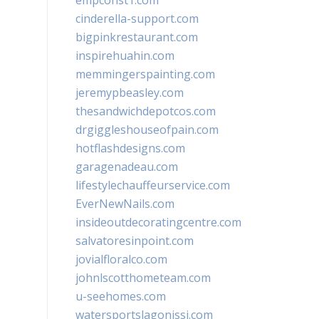
empconst1.com
cinderella-support.com
bigpinkrestaurant.com
inspirehuahin.com
memmingerspainting.com
jeremypbeasley.com
thesandwichdepotcos.com
drgiggleshouseofpain.com
hotflashdesigns.com
garagenadeau.com
lifestylechauffeurservice.com
EverNewNails.com
insideoutdecoratingcentre.com
salvatoresinpoint.com
jovialfloralco.com
johnlscotthometeam.com
u-seehomes.com
watersportslagonissi.com