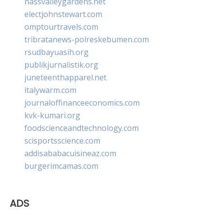
nassvalleygardens.net
electjohnstewart.com
omptourtravels.com
tribratanews-polreskebumen.com
rsudbayuasih.org
publikjurnalistik.org
juneteenthapparel.net
italywarm.com
journaloffinanceeconomics.com
kvk-kumari.org
foodscienceandtechnology.com
scisportsscience.com
addisababacuisineaz.com
burgerimcamas.com
ADS