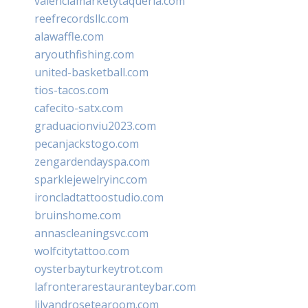
valenciamarketytaqueria.com
reefrecordsllc.com
alawaffle.com
aryouthfishing.com
united-basketball.com
tios-tacos.com
cafecito-satx.com
graduacionviu2023.com
pecanjackstogo.com
zengardendayspa.com
sparklejewelryinc.com
ironcladtattoostudio.com
bruinshome.com
annascleaningsvc.com
wolfcitytattoo.com
oysterbayturkeytrot.com
lafronterarestauranteybar.com
lilyandrosetearoom.com