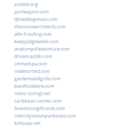
solslite.org
portwayinn.com
djmaddogmusic.com
thesoundarchitects.com
allin1roofing.com
keepjudgewebb.com
anatomyofadventure.com
drivancastillo.com
cmmedspa.com
midletontkd.com
gardensandgrills.com
basilfoodwine.com
nikko-tochigi.net
caribbean-corner.com
bluemoongiftcards.com
rivercitysteampunkexpo.com
kchoops.net