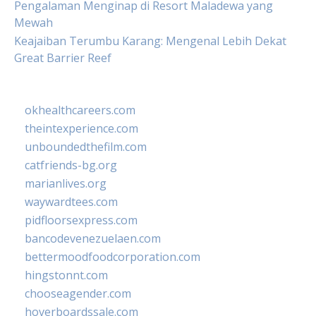
Pengalaman Menginap di Resort Maladewa yang
Mewah
Keajaiban Terumbu Karang: Mengenal Lebih Dekat
Great Barrier Reef
okhealthcareers.com
theintexperience.com
unboundedthefilm.com
catfriends-bg.org
marianlives.org
waywardtees.com
pidfloorsexpress.com
bancodevenezuelaen.com
bettermoodfoodcorporation.com
hingstonnt.com
chooseagender.com
hoverboardssale.com