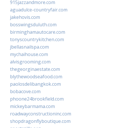
915jazzandmore.com
aguadulce-countryfair.com
jakehovis.com
bosswingsduluth.com
birminghamautocare.com
tonyscountrykitchen.com
jbellasnailspa.com
mychaihouse.com
alvisgrooming.com
thegeorginaestate.com
blythewoodseafood.com
paolosdelibangkok.com
bobacove.com
phoone24brookfield.com
mickeybarmama.com
roadwayconstructioninc.com
shopdragonflyboutique.com