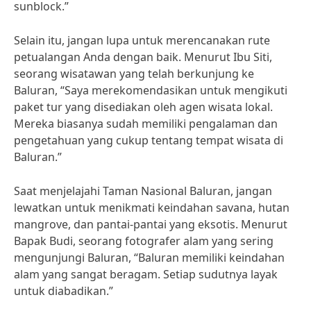
sunblock.”
Selain itu, jangan lupa untuk merencanakan rute
petualangan Anda dengan baik. Menurut Ibu Siti,
seorang wisatawan yang telah berkunjung ke
Baluran, “Saya merekomendasikan untuk mengikuti
paket tur yang disediakan oleh agen wisata lokal.
Mereka biasanya sudah memiliki pengalaman dan
pengetahuan yang cukup tentang tempat wisata di
Baluran.”
Saat menjelajahi Taman Nasional Baluran, jangan
lewatkan untuk menikmati keindahan savana, hutan
mangrove, dan pantai-pantai yang eksotis. Menurut
Bapak Budi, seorang fotografer alam yang sering
mengunjungi Baluran, “Baluran memiliki keindahan
alam yang sangat beragam. Setiap sudutnya layak
untuk diabadikan.”