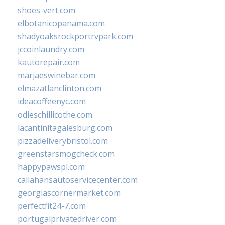
shoes-vert.com
elbotanicopanama.com
shadyoaksrockportrvpark.com
jccoinlaundry.com
kautorepair.com
marjaeswinebar.com
elmazatlanclinton.com
ideacoffeenyc.com
odieschillicothe.com
lacantinitagalesburg.com
pizzadeliverybristol.com
greenstarsmogcheck.com
happypawspl.com
callahansautoservicecenter.com
georgiascornermarket.com
perfectfit24-7.com
portugalprivatedriver.com