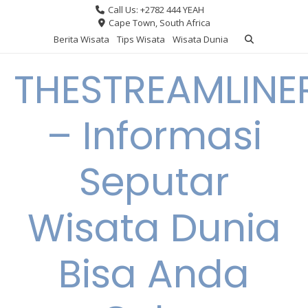
Skip
Call Us: +2782 444 YEAH
to
Cape Town, South Africa
content
Berita Wisata
Tips Wisata
Wisata Dunia
THESTREAMLIN
– Informasi
Seputar
Wisata Dunia
Bisa Anda