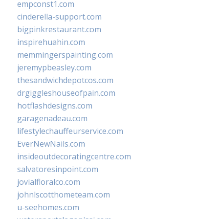
empconst1.com
cinderella-support.com
bigpinkrestaurant.com
inspirehuahin.com
memmingerspainting.com
jeremypbeasley.com
thesandwichdepotcos.com
drgiggleshouseofpain.com
hotflashdesigns.com
garagenadeau.com
lifestylechauffeurservice.com
EverNewNails.com
insideoutdecoratingcentre.com
salvatoresinpoint.com
jovialfloralco.com
johnlscotthometeam.com
u-seehomes.com