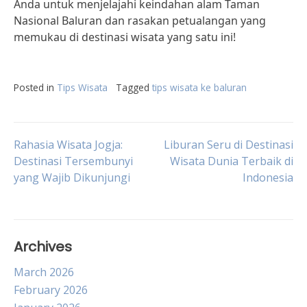
Anda untuk menjelajahi keindahan alam Taman
Nasional Baluran dan rasakan petualangan yang
memukau di destinasi wisata yang satu ini!
Posted in
Tips Wisata
Tagged
tips wisata ke baluran
Post
Rahasia Wisata Jogja:
Liburan Seru di Destinasi
Destinasi Tersembunyi
Wisata Dunia Terbaik di
yang Wajib Dikunjungi
Indonesia
navigation
Archives
March 2026
February 2026