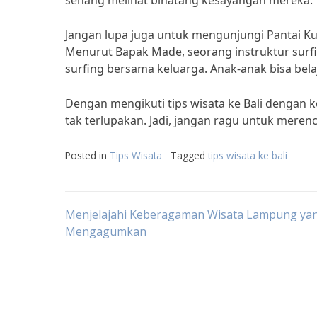
senang melihat binatang kesayangan mereka.”
Jangan lupa juga untuk mengunjungi Pantai K
Menurut Bapak Made, seorang instruktur surfin
surfing bersama keluarga. Anak-anak bisa bela
Dengan mengikuti tips wisata ke Bali dengan 
tak terlupakan. Jadi, jangan ragu untuk merenc
Posted in
Tips Wisata
Tagged
tips wisata ke bali
Post
Menjelajahi Keberagaman Wisata Lampung ya
Mengagumkan
navigation