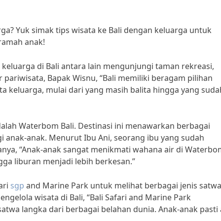
ga? Yuk simak tips wisata ke Bali dengan keluarga untuk
ramah anak!
 keluarga di Bali antara lain mengunjungi taman rekreasi,
 pariwisata, Bapak Wisnu, “Bali memiliki beragam pilihan
ta keluarga, mulai dari yang masih balita hingga yang suda
adalah Waterbom Bali. Destinasi ini menawarkan berbagai
 anak-anak. Menurut Ibu Ani, seorang ibu yang sudah
nya, “Anak-anak sangat menikmati wahana air di Waterbo
ngga liburan menjadi lebih berkesan.”
ari
sgp
and Marine Park untuk melihat berbagai jenis satw
gelola wisata di Bali, “Bali Safari and Marine Park
twa langka dari berbagai belahan dunia. Anak-anak pasti