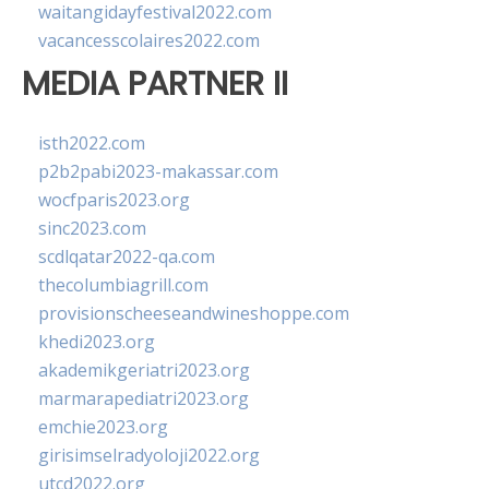
waitangidayfestival2022.com
vacancesscolaires2022.com
MEDIA PARTNER II
isth2022.com
p2b2pabi2023-makassar.com
wocfparis2023.org
sinc2023.com
scdlqatar2022-qa.com
thecolumbiagrill.com
provisionscheeseandwineshoppe.com
khedi2023.org
akademikgeriatri2023.org
marmarapediatri2023.org
emchie2023.org
girisimselradyoloji2022.org
utcd2022.org