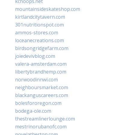
kchoops.net
mountainsideskateshop.com
kirtlandcitytavern.com
301nutritionspot.com
ammos-stores.com
loceanecreations.com
birdsongridgefarm.com
joiedevivblog.com
valera-amsterdam.com
libertybrandhemp.com
norwoodinnwi.com
neighboursmarket.com
blackanguscareers.com
bolesfororegon.com
bodega-ole.com
thestreamlinerlounge.com
mestrinorubanofc.com
novelatherton.com