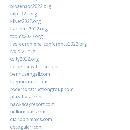
biosensor2022.org
ialp2022.org
klivet2022.org
ifac-hms2022.org
taoms2022.org
iias-euromena-conference2022.org
ivd2022.org
csity2022.org
ibsarstudyabroad.com
bennusehgall.com
tsecincinnati.com
roderconstructiongroup.com
plazabatai.com
hawkscayresort.com
hellonquads.com
diarioanimales.com
decogaleri.com