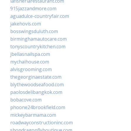
lafisheriarestaurant.com
915jazzandmore.com
aguadulce-countryfair.com
jakehovis.com
bosswingsduluth.com
birminghamautocare.com
tonyscountrykitchen.com
jbellasnailspa.com
mychaihouse.com
alvisgrooming.com
thegeorginaestate.com
blythewoodseafood.com
paolosdelibangkok.com
bobacove.com
phoone24brookfield.com
mickeybarmama.com
roadwayconstructioninc.com
shopdragonflyboutique.com