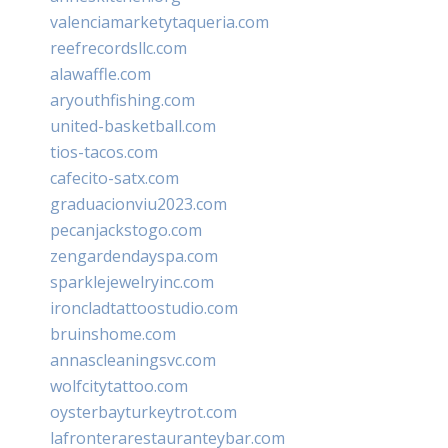
valenciamarketytaqueria.com
reefrecordsllc.com
alawaffle.com
aryouthfishing.com
united-basketball.com
tios-tacos.com
cafecito-satx.com
graduacionviu2023.com
pecanjackstogo.com
zengardendayspa.com
sparklejewelryinc.com
ironcladtattoostudio.com
bruinshome.com
annascleaningsvc.com
wolfcitytattoo.com
oysterbayturkeytrot.com
lafronterarestauranteybar.com