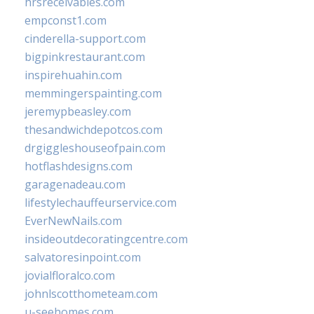
hrsreceivables.com
empconst1.com
cinderella-support.com
bigpinkrestaurant.com
inspirehuahin.com
memmingerspainting.com
jeremypbeasley.com
thesandwichdepotcos.com
drgiggleshouseofpain.com
hotflashdesigns.com
garagenadeau.com
lifestylechauffeurservice.com
EverNewNails.com
insideoutdecoratingcentre.com
salvatoresinpoint.com
jovialfloralco.com
johnlscotthometeam.com
u-seehomes.com