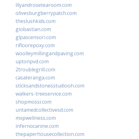
lilyandrosetearoom.com
olivesburgberrypatch.com
theslushkids.com
giobastian.com
glpascensori.com
rifloorepoxy.com
woolleymillingandpaving.com
uptonpvd.com
2troublegrill.com
casateranga.com
sticksandstonesstudiooh.com
walkers-treeservice.com
shopmossi.com
untamedcollectivesd.com
mxpwellness.com
infernocanine.com
thepaperhousecollection.com