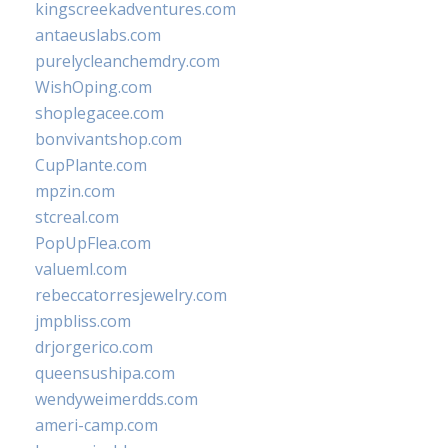
kingscreekadventures.com
antaeuslabs.com
purelycleanchemdry.com
WishOping.com
shoplegacee.com
bonvivantshop.com
CupPlante.com
mpzin.com
stcreal.com
PopUpFlea.com
valueml.com
rebeccatorresjewelry.com
jmpbliss.com
drjorgerico.com
queensushipa.com
wendyweimerdds.com
ameri-camp.com