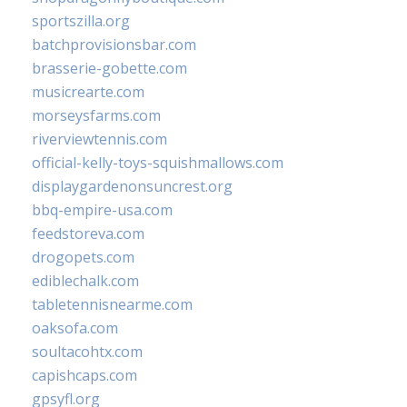
sportszilla.org
batchprovisionsbar.com
brasserie-gobette.com
musicrearte.com
morseysfarms.com
riverviewtennis.com
official-kelly-toys-squishmallows.com
displaygardenonsuncrest.org
bbq-empire-usa.com
feedstoreva.com
drogopets.com
ediblechalk.com
tabletennisnearme.com
oaksofa.com
soultacohtx.com
capishcaps.com
gpsyfl.org