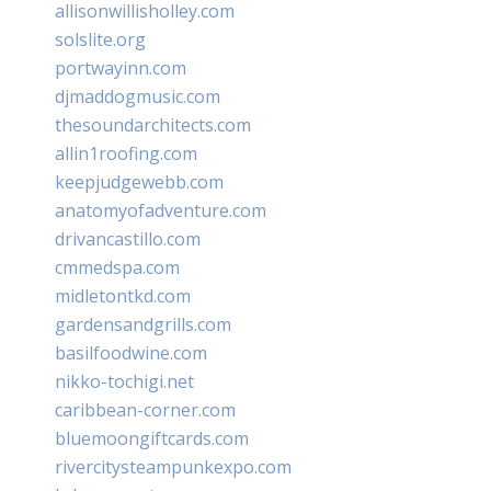
allisonwillisholley.com
solslite.org
portwayinn.com
djmaddogmusic.com
thesoundarchitects.com
allin1roofing.com
keepjudgewebb.com
anatomyofadventure.com
drivancastillo.com
cmmedspa.com
midletontkd.com
gardensandgrills.com
basilfoodwine.com
nikko-tochigi.net
caribbean-corner.com
bluemoongiftcards.com
rivercitysteampunkexpo.com