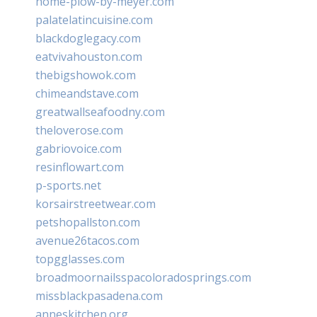
home-plow-by-meyer.com
palatelatincuisine.com
blackdoglegacy.com
eatvivahouston.com
thebigshowok.com
chimeandstave.com
greatwallseafoodny.com
theloverose.com
gabriovoice.com
resinflowart.com
p-sports.net
korsairstreetwear.com
petshopallston.com
avenue26tacos.com
topgglasses.com
broadmoornailsspacoloradosprings.com
missblackpasadena.com
anneskitchen.org