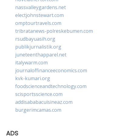
nassvalleygardens.net
electjohnstewart.com
omptourtravels.com
tribratanews-polreskebumen.com
rsudbayuasih.org
publikjurnalistik.org
juneteenthapparel.net
italywarm.com
journaloffinanceeconomics.com
kvk-kumari.org
foodscienceandtechnology.com
scisportsscience.com
addisababacuisineaz.com
burgerimcamas.com
ADS