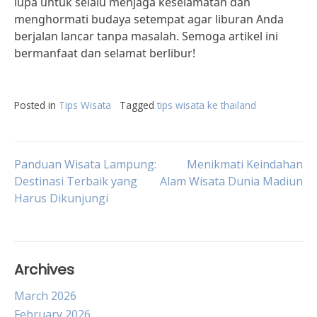
lupa untuk selalu menjaga keselamatan dan
menghormati budaya setempat agar liburan Anda
berjalan lancar tanpa masalah. Semoga artikel ini
bermanfaat dan selamat berlibur!
Posted in
Tips Wisata
Tagged
tips wisata ke thailand
Post
Panduan Wisata Lampung:
Menikmati Keindahan
Destinasi Terbaik yang
Alam Wisata Dunia Madiun
Harus Dikunjungi
navigation
Archives
March 2026
February 2026