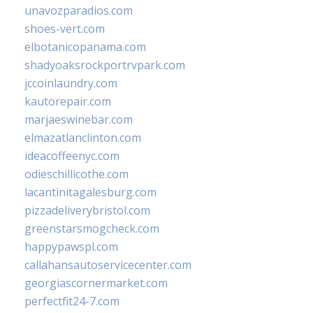
unavozparadios.com
shoes-vert.com
elbotanicopanama.com
shadyoaksrockportrvpark.com
jccoinlaundry.com
kautorepair.com
marjaeswinebar.com
elmazatlanclinton.com
ideacoffeenyc.com
odieschillicothe.com
lacantinitagalesburg.com
pizzadeliverybristol.com
greenstarsmogcheck.com
happypawspl.com
callahansautoservicecenter.com
georgiascornermarket.com
perfectfit24-7.com