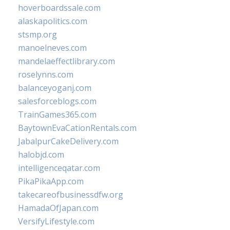
hoverboardssale.com
alaskapolitics.com
stsmp.org
manoelneves.com
mandelaeffectlibrary.com
roselynns.com
balanceyoganj.com
salesforceblogs.com
TrainGames365.com
BaytownEvaCationRentals.com
JabalpurCakeDelivery.com
halobjd.com
intelligenceqatar.com
PikaPikaApp.com
takecareofbusinessdfw.org
HamadaOfJapan.com
VersifyLifestyle.com