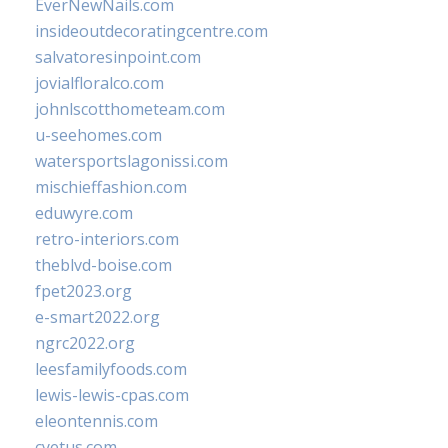
EverNewNails.com
insideoutdecoratingcentre.com
salvatoresinpoint.com
jovialfloralco.com
johnlscotthometeam.com
u-seehomes.com
watersportslagonissi.com
mischieffashion.com
eduwyre.com
retro-interiors.com
theblvd-boise.com
fpet2023.org
e-smart2022.org
ngrc2022.org
leesfamilyfoods.com
lewis-lewis-cpas.com
eleontennis.com
cyetus.com