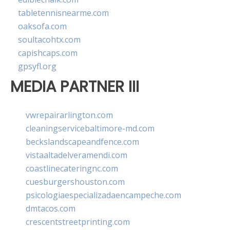
tabletennisnearme.com
oaksofa.com
soultacohtx.com
capishcaps.com
gpsyfl.org
MEDIA PARTNER III
vwrepairarlington.com
cleaningservicebaltimore-md.com
beckslandscapeandfence.com
vistaaltadelveramendi.com
coastlinecateringnc.com
cuesburgershouston.com
psicologiaespecializadaencampeche.com
dmtacos.com
crescentstreetprinting.com