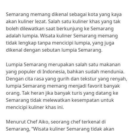
Semarang memang dikenal sebagai kota yang kaya
akan kuliner lezat. Salah satu kuliner khas yang tak
boleh dilewatkan saat berkunjung ke Semarang
adalah lumpia. Wisata kuliner Semarang memang
tidak lengkap tanpa mencicipi lumpia, yang juga
dikenal dengan sebutan lumpia Semarang.
Lumpia Semarang merupakan salah satu makanan
yang populer di Indonesia, bahkan sudah mendunia.
Dengan cita rasa yang gurih dan tekstur yang renyah,
lumpia Semarang memang menjadi favorit banyak
orang. Tak heran jika banyak turis yang datang ke
Semarang tidak melewatkan kesempatan untuk
mencicipi kuliner khas ini.
Menurut Chef Aiko, seorang chef terkenal di
Semarang, “Wisata kuliner Semarang tidak akan