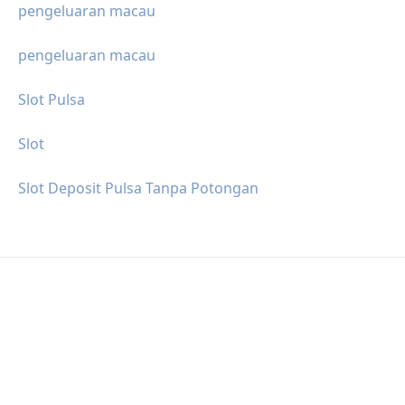
pengeluaran macau
pengeluaran macau
Slot Pulsa
Slot
Slot Deposit Pulsa Tanpa Potongan