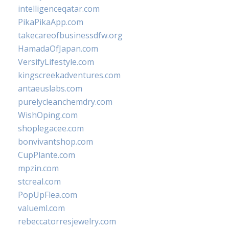
intelligenceqatar.com
PikaPikaApp.com
takecareofbusinessdfw.org
HamadaOfJapan.com
VersifyLifestyle.com
kingscreekadventures.com
antaeuslabs.com
purelycleanchemdry.com
WishOping.com
shoplegacee.com
bonvivantshop.com
CupPlante.com
mpzin.com
stcreal.com
PopUpFlea.com
valueml.com
rebeccatorresjewelry.com