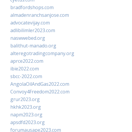
bradfordshops.com
almadenranchsanjose.com
advocatevijay.com
adlibilimler2023.com
naswwebed.org
balithut-manado.org
alteregotradingcompany.org
aprce2022.com
ibie2022.com
sbcc-2022.com
AngolaOilAndGas2022.com
Convoy4Freedom2022.com
grur2023.org
hkhk2023.org
napm2023.org
apsdfd2023.org
forumausape2023.com