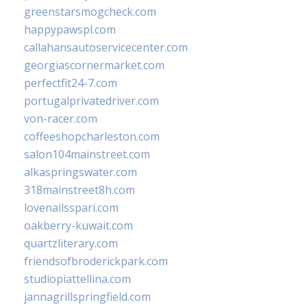
greenstarsmogcheck.com
happypawspl.com
callahansautoservicecenter.com
georgiascornermarket.com
perfectfit24-7.com
portugalprivatedriver.com
von-racer.com
coffeeshopcharleston.com
salon104mainstreet.com
alkaspringswater.com
318mainstreet8h.com
lovenailsspari.com
oakberry-kuwait.com
quartzliterary.com
friendsofbroderickpark.com
studiopiattellina.com
jannagrillspringfield.com