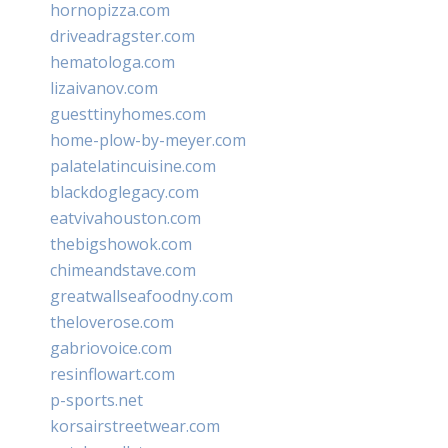
hornopizza.com
driveadragster.com
hematologa.com
lizaivanov.com
guesttinyhomes.com
home-plow-by-meyer.com
palatelatincuisine.com
blackdoglegacy.com
eatvivahouston.com
thebigshowok.com
chimeandstave.com
greatwallseafoodny.com
theloverose.com
gabriovoice.com
resinflowart.com
p-sports.net
korsairstreetwear.com