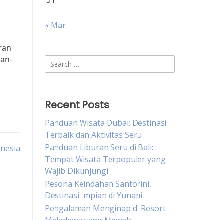
31
« Mar
ran
man-
Search
for:
Recent Posts
Panduan Wisata Dubai: Destinasi
Terbaik dan Aktivitas Seru
Panduan Liburan Seru di Bali:
onesia
Tempat Wisata Terpopuler yang
Wajib Dikunjungi
Pesona Keindahan Santorini,
Destinasi Impian di Yunani
Pengalaman Menginap di Resort