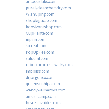
antaeuslabs.com
purelycleanchemdry.com
WishOping.com
shoplegacee.com
bonvivantshop.com
CupPlante.com
mpzin.com
stcreal.com
PopUpFlea.com
valueml.com
rebeccatorresjewelry.com
jmpbliss.com
drjorgerico.com
queensushipa.com
wendyweimerdds.com
ameri-camp.com
hrsreceivables.com