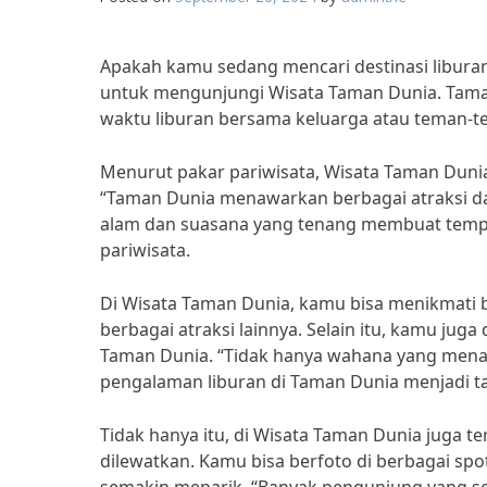
Apakah kamu sedang mencari destinasi liburan 
untuk mengunjungi Wisata Taman Dunia. Tam
waktu liburan bersama keluarga atau teman-t
Menurut pakar pariwisata, Wisata Taman Dunia 
“Taman Dunia menawarkan berbagai atraksi d
alam dan suasana yang tenang membuat tempat 
pariwisata.
Di Wisata Taman Dunia, kamu bisa menikmati be
berbagai atraksi lainnya. Selain itu, kamu jug
Taman Dunia. “Tidak hanya wahana yang mena
pengalaman liburan di Taman Dunia menjadi tak
Tidak hanya itu, di Wisata Taman Dunia juga t
dilewatkan. Kamu bisa berfoto di berbagai s