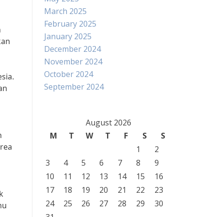
March 2025
February 2025
n
January 2025
kan
December 2024
November 2024
October 2024
sia.
September 2024
an
August 2026
n
M
T
W
T
F
S
S
area
1
2
3
4
5
6
7
8
9
10
11
12
13
14
15
16
17
18
19
20
21
22
23
k
24
25
26
27
28
29
30
mu