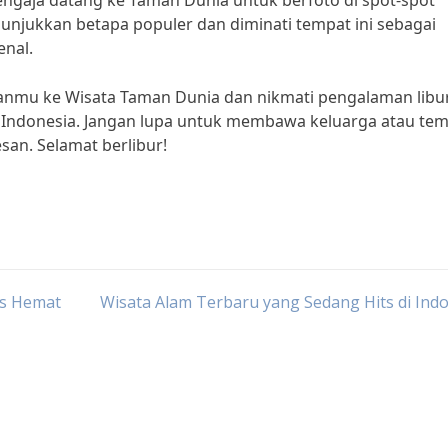
ngaja datang ke Taman Dunia untuk berfoto di spot-spot
nunjukkan betapa populer dan diminati tempat ini sebagai
enal.
uranmu ke Wisata Taman Dunia dan nikmati pengalaman libu
m Indonesia. Jangan lupa untuk membawa keluarga atau te
an. Selamat berlibur!
ps Hemat
Wisata Alam Terbaru yang Sedang Hits di Ind