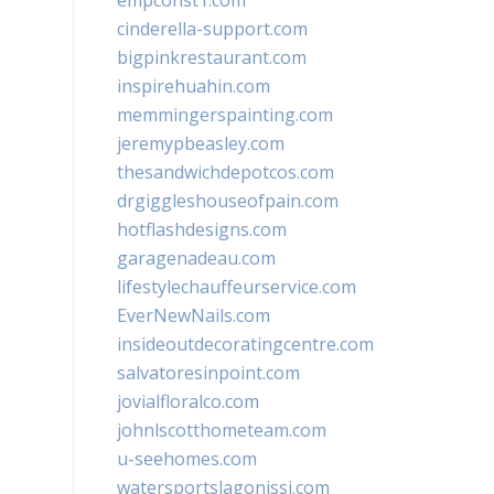
empconst1.com
cinderella-support.com
bigpinkrestaurant.com
inspirehuahin.com
memmingerspainting.com
jeremypbeasley.com
thesandwichdepotcos.com
drgiggleshouseofpain.com
hotflashdesigns.com
garagenadeau.com
lifestylechauffeurservice.com
EverNewNails.com
insideoutdecoratingcentre.com
salvatoresinpoint.com
jovialfloralco.com
johnlscotthometeam.com
u-seehomes.com
watersportslagonissi.com