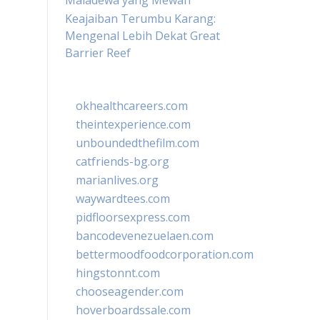
Maladewa yang Mewah
Keajaiban Terumbu Karang:
Mengenal Lebih Dekat Great
Barrier Reef
okhealthcareers.com
theintexperience.com
unboundedthefilm.com
catfriends-bg.org
marianlives.org
waywardtees.com
pidfloorsexpress.com
bancodevenezuelaen.com
bettermoodfoodcorporation.com
hingstonnt.com
chooseagender.com
hoverboardssale.com