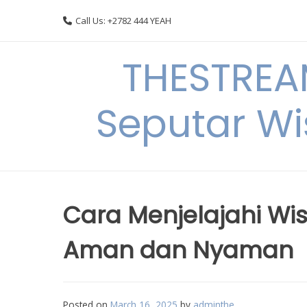
Skip
Call Us: +2782 444 YEAH
to
content
THESTREA
Seputar Wi
Cara Menjelajahi Wi
Aman dan Nyaman
Posted on
March 16, 2025
by
adminthe