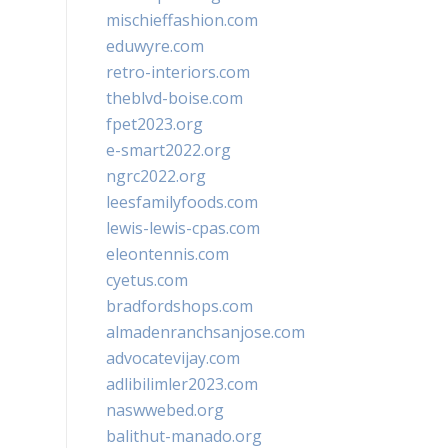
mischieffashion.com
eduwyre.com
retro-interiors.com
theblvd-boise.com
fpet2023.org
e-smart2022.org
ngrc2022.org
leesfamilyfoods.com
lewis-lewis-cpas.com
eleontennis.com
cyetus.com
bradfordshops.com
almadenranchsanjose.com
advocatevijay.com
adlibilimler2023.com
naswwebed.org
balithut-manado.org