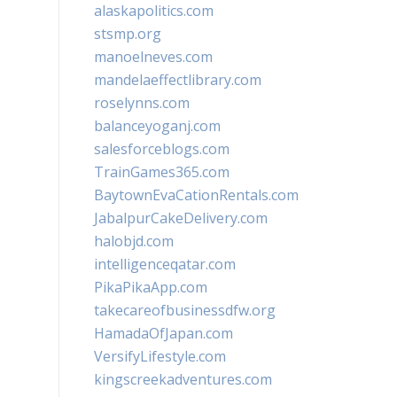
alaskapolitics.com
stsmp.org
manoelneves.com
mandelaeffectlibrary.com
roselynns.com
balanceyoganj.com
salesforceblogs.com
TrainGames365.com
BaytownEvaCationRentals.com
JabalpurCakeDelivery.com
halobjd.com
intelligenceqatar.com
PikaPikaApp.com
takecareofbusinessdfw.org
HamadaOfJapan.com
VersifyLifestyle.com
kingscreekadventures.com