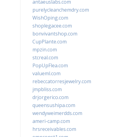
antaeuslabs.com
purelycleanchemdry.com
WishOping.com
shoplegacee.com
bonvivantshop.com
CupPlante.com
mpzin.com
stcreal.com
PopUpFlea.com
valueml.com
rebeccatorresjewelry.com
jmpbliss.com
drjorgerico.com
queensushipa.com
wendyweimerdds.com
ameri-camp.com
hrsreceivables.com