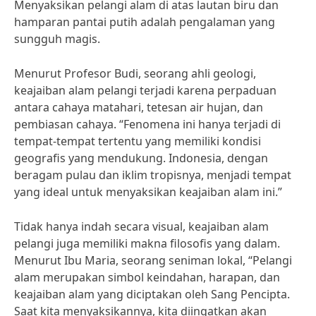
Menyaksikan pelangi alam di atas lautan biru dan
hamparan pantai putih adalah pengalaman yang
sungguh magis.
Menurut Profesor Budi, seorang ahli geologi,
keajaiban alam pelangi terjadi karena perpaduan
antara cahaya matahari, tetesan air hujan, dan
pembiasan cahaya. “Fenomena ini hanya terjadi di
tempat-tempat tertentu yang memiliki kondisi
geografis yang mendukung. Indonesia, dengan
beragam pulau dan iklim tropisnya, menjadi tempat
yang ideal untuk menyaksikan keajaiban alam ini.”
Tidak hanya indah secara visual, keajaiban alam
pelangi juga memiliki makna filosofis yang dalam.
Menurut Ibu Maria, seorang seniman lokal, “Pelangi
alam merupakan simbol keindahan, harapan, dan
keajaiban alam yang diciptakan oleh Sang Pencipta.
Saat kita menyaksikannya, kita diingatkan akan