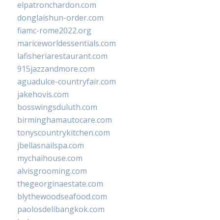
elpatronchardon.com
donglaishun-order.com
fiamc-rome2022.org
mariceworldessentials.com
lafisheriarestaurant.com
915jazzandmore.com
aguadulce-countryfair.com
jakehovis.com
bosswingsduluth.com
birminghamautocare.com
tonyscountrykitchen.com
jbellasnailspa.com
mychaihouse.com
alvisgrooming.com
thegeorginaestate.com
blythewoodseafood.com
paolosdelibangkok.com