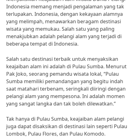
Indonesia memang menjadi pengalaman yang tak
terlupakan. Indonesia, dengan kekayaan alamnya
yang melimpah, menawarkan beragam destinasi
wisata yang memukau. Salah satu yang paling
menakjubkan adalah pelangi alam yang terjadi di
beberapa tempat di Indonesia.
Salah satu destinasi terbaik untuk menyaksikan
keajaiban alam ini adalah di Pulau Sumba. Menurut
Pak Joko, seorang pemandu wisata lokal, “Pulau
Sumba memiliki pemandangan yang begitu indah
saat matahari terbenam, seringkali diiringi dengan
pelangi alam yang mempesona. Ini adalah momen
yang sangat langka dan tak boleh dilewatkan.”
Tak hanya di Pulau Sumba, keajaiban alam pelangi
juga dapat disaksikan di destinasi lain seperti Pulau
Lombok, Pulau Flores, dan Pulau Komodo.