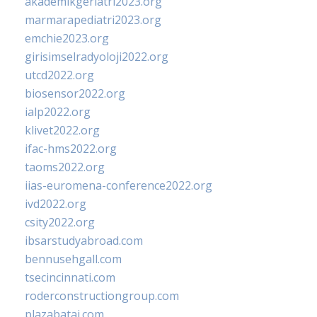
akademikgeriatri2023.org
marmarapediatri2023.org
emchie2023.org
girisimselradyoloji2022.org
utcd2022.org
biosensor2022.org
ialp2022.org
klivet2022.org
ifac-hms2022.org
taoms2022.org
iias-euromena-conference2022.org
ivd2022.org
csity2022.org
ibsarstudyabroad.com
bennusehgall.com
tsecincinnati.com
roderconstructiongroup.com
plazabatai.com