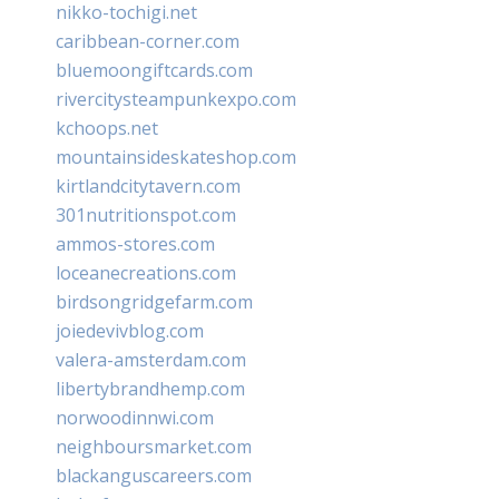
nikko-tochigi.net
caribbean-corner.com
bluemoongiftcards.com
rivercitysteampunkexpo.com
kchoops.net
mountainsideskateshop.com
kirtlandcitytavern.com
301nutritionspot.com
ammos-stores.com
loceanecreations.com
birdsongridgefarm.com
joiedevivblog.com
valera-amsterdam.com
libertybrandhemp.com
norwoodinnwi.com
neighboursmarket.com
blackanguscareers.com