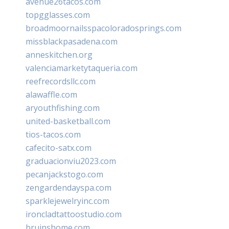
avenue26tacos.com
topgglasses.com
broadmoornailsspacoloradosprings.com
missblackpasadena.com
anneskitchen.org
valenciamarketytaqueria.com
reefrecordsllc.com
alawaffle.com
aryouthfishing.com
united-basketball.com
tios-tacos.com
cafecito-satx.com
graduacionviu2023.com
pecanjackstogo.com
zengardendayspa.com
sparklejewelryinc.com
ironcladtattoostudio.com
bruinshome.com