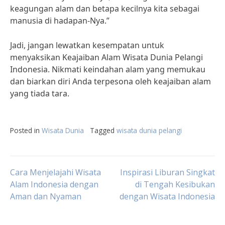
keagungan alam dan betapa kecilnya kita sebagai
manusia di hadapan-Nya.”
Jadi, jangan lewatkan kesempatan untuk
menyaksikan Keajaiban Alam Wisata Dunia Pelangi
Indonesia. Nikmati keindahan alam yang memukau
dan biarkan diri Anda terpesona oleh keajaiban alam
yang tiada tara.
Posted in
Wisata Dunia
Tagged
wisata dunia pelangi
Post
Cara Menjelajahi Wisata
Inspirasi Liburan Singkat
Alam Indonesia dengan
di Tengah Kesibukan
Aman dan Nyaman
dengan Wisata Indonesia
navigation