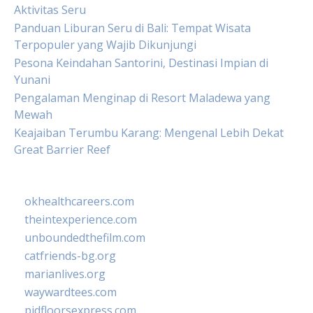
Aktivitas Seru
Panduan Liburan Seru di Bali: Tempat Wisata
Terpopuler yang Wajib Dikunjungi
Pesona Keindahan Santorini, Destinasi Impian di
Yunani
Pengalaman Menginap di Resort Maladewa yang
Mewah
Keajaiban Terumbu Karang: Mengenal Lebih Dekat
Great Barrier Reef
okhealthcareers.com
theintexperience.com
unboundedthefilm.com
catfriends-bg.org
marianlives.org
waywardtees.com
pidfloorsexpress.com