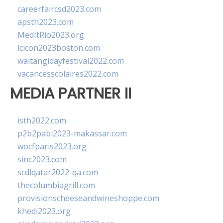
careerfaircsd2023.com
apsth2023.com
MedItRio2023.org
lcicon2023boston.com
waitangidayfestival2022.com
vacancesscolaires2022.com
MEDIA PARTNER II
isth2022.com
p2b2pabi2023-makassar.com
wocfparis2023.org
sinc2023.com
scdlqatar2022-qa.com
thecolumbiagrill.com
provisionscheeseandwineshoppe.com
khedi2023.org