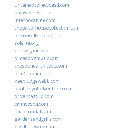
untamedcollectivesd.com
mxpwellness.com
infernocanine.com
thepaperhousecollection.com
allisonwillisholley.com
solslite.org
portwayinn.com
djmaddogmusic.com
thesoundarchitects.com
allin1roofing.com
keepjudgewebb.com
anatomyofadventure.com
drivancastillo.com
cmmedspa.com
midletontkd.com
gardensandgrills.com
basilfoodwine.com