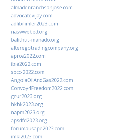
almadenranchsanjose.com
advocatevijay.com
adlibilimler2023.com
naswwebed.org
balithut-manado.org
alteregotradingcompany.org
aprce2022.com
ibie2022.com
sbcc-2022.com
AngolaOilAndGas2022.com
Convoy4Freedom2022.com
grur2023.org
hkhk2023.org
napm2023.org
apsdfd2023.org
forumausape2023.com
imkl2023.com