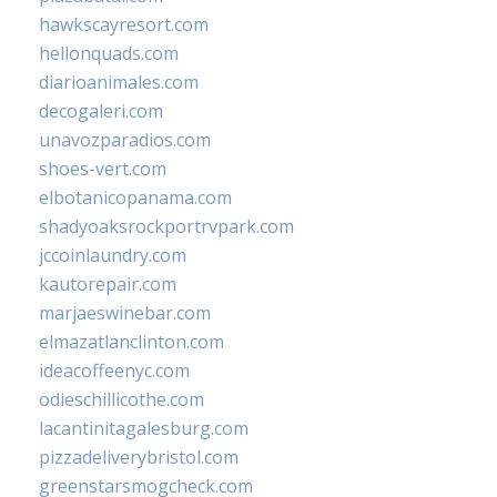
hawkscayresort.com
hellonquads.com
diarioanimales.com
decogaleri.com
unavozparadios.com
shoes-vert.com
elbotanicopanama.com
shadyoaksrockportrvpark.com
jccoinlaundry.com
kautorepair.com
marjaeswinebar.com
elmazatlanclinton.com
ideacoffeenyc.com
odieschillicothe.com
lacantinitagalesburg.com
pizzadeliverybristol.com
greenstarsmogcheck.com