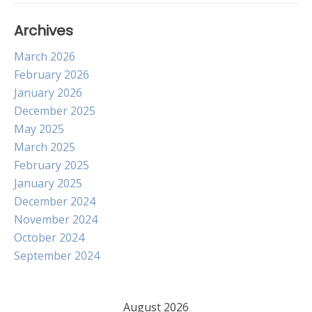
Archives
March 2026
February 2026
January 2026
December 2025
May 2025
March 2025
February 2025
January 2025
December 2024
November 2024
October 2024
September 2024
August 2026