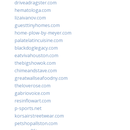
driveadragster.com
hematologa.com
lizaivanov.com
guesttinyhomes.com
home-plow-by-meyer.com
palatelatincuisine.com
blackdoglegacy.com
eatvivahouston.com
thebigshowok.com
chimeandstave.com
greatwallseafoodny.com
theloverose.com
gabriovoice.com
resinflowart.com
p-sports.net
korsairstreetwear.com
petshopallston.com