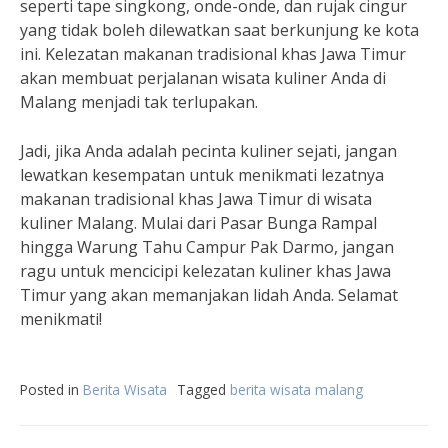
seperti tape singkong, onde-onde, dan rujak cingur
yang tidak boleh dilewatkan saat berkunjung ke kota
ini. Kelezatan makanan tradisional khas Jawa Timur
akan membuat perjalanan wisata kuliner Anda di
Malang menjadi tak terlupakan.
Jadi, jika Anda adalah pecinta kuliner sejati, jangan
lewatkan kesempatan untuk menikmati lezatnya
makanan tradisional khas Jawa Timur di wisata
kuliner Malang. Mulai dari Pasar Bunga Rampal
hingga Warung Tahu Campur Pak Darmo, jangan
ragu untuk mencicipi kelezatan kuliner khas Jawa
Timur yang akan memanjakan lidah Anda. Selamat
menikmati!
Posted in
Berita Wisata
Tagged
berita wisata malang