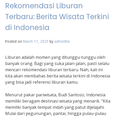
Rekomendasi Liburan
Terbaru: Berita Wisata Terkini
di Indonesia
Posted on
March 11, 2025
by
adminthe
Liburan adalah momen yang ditunggu-tunggu oleh
banyak orang. Bagi yang suka jalan-jalan, pasti selalu
mencari rekomendasi liburan terbaru. Nah, kali ini
kita akan membahas berita wisata terkini di Indonesia
yang bisa jadi referensi liburan kamu.
Menurut pakar pariwisata, Budi Santoso, Indonesia
memiliki beragam destinasi wisata yang menarik. “Kita
memiliki banyak tempat indah yang patut dijelajahi.
Mulai dari pegunungan, pantai, hingga pulau-pulau