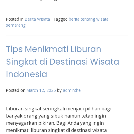
Posted in
Berita Wisata
Tagged
berita tentang wisata
semarang
Tips Menikmati Liburan
Singkat di Destinasi Wisata
Indonesia
Posted on
March 12, 2025
by
adminthe
Liburan singkat seringkali menjadi pilihan bagi
banyak orang yang sibuk namun tetap ingin
menyegarkan pikiran. Bagi Anda yang ingin
menikmati liburan singkat di destinasi wisata