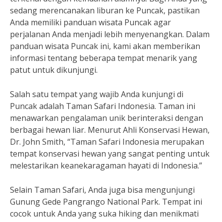
sedang merencanakan liburan ke Puncak, pastikan
Anda memiliki panduan wisata Puncak agar
perjalanan Anda menjadi lebih menyenangkan. Dalam
panduan wisata Puncak ini, kami akan memberikan
informasi tentang beberapa tempat menarik yang
patut untuk dikunjungi.
Salah satu tempat yang wajib Anda kunjungi di
Puncak adalah Taman Safari Indonesia. Taman ini
menawarkan pengalaman unik berinteraksi dengan
berbagai hewan liar. Menurut Ahli Konservasi Hewan,
Dr. John Smith, “Taman Safari Indonesia merupakan
tempat konservasi hewan yang sangat penting untuk
melestarikan keanekaragaman hayati di Indonesia.”
Selain Taman Safari, Anda juga bisa mengunjungi
Gunung Gede Pangrango National Park. Tempat ini
cocok untuk Anda yang suka hiking dan menikmati