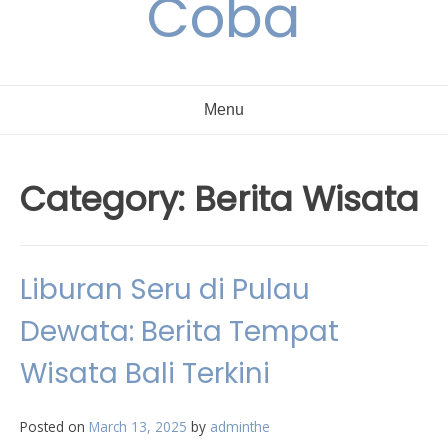
Coba
Menu
Category:
Berita Wisata
Liburan Seru di Pulau
Dewata: Berita Tempat
Wisata Bali Terkini
Posted on
March 13, 2025
by
adminthe