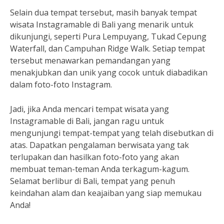
Selain dua tempat tersebut, masih banyak tempat
wisata Instagramable di Bali yang menarik untuk
dikunjungi, seperti Pura Lempuyang, Tukad Cepung
Waterfall, dan Campuhan Ridge Walk. Setiap tempat
tersebut menawarkan pemandangan yang
menakjubkan dan unik yang cocok untuk diabadikan
dalam foto-foto Instagram.
Jadi, jika Anda mencari tempat wisata yang
Instagramable di Bali, jangan ragu untuk
mengunjungi tempat-tempat yang telah disebutkan di
atas. Dapatkan pengalaman berwisata yang tak
terlupakan dan hasilkan foto-foto yang akan
membuat teman-teman Anda terkagum-kagum.
Selamat berlibur di Bali, tempat yang penuh
keindahan alam dan keajaiban yang siap memukau
Anda!