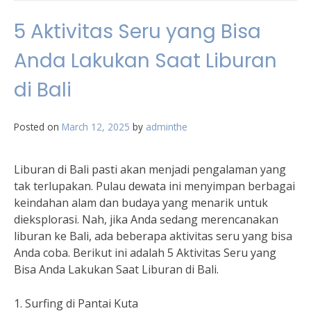
5 Aktivitas Seru yang Bisa
Anda Lakukan Saat Liburan
di Bali
Posted on
March 12, 2025
by
adminthe
Liburan di Bali pasti akan menjadi pengalaman yang
tak terlupakan. Pulau dewata ini menyimpan berbagai
keindahan alam dan budaya yang menarik untuk
dieksplorasi. Nah, jika Anda sedang merencanakan
liburan ke Bali, ada beberapa aktivitas seru yang bisa
Anda coba. Berikut ini adalah 5 Aktivitas Seru yang
Bisa Anda Lakukan Saat Liburan di Bali.
1. Surfing di Pantai Kuta