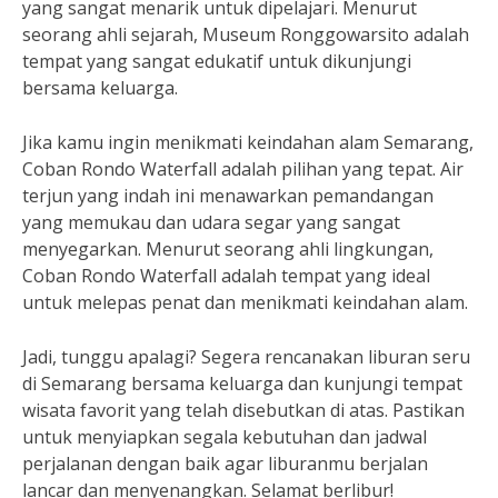
yang sangat menarik untuk dipelajari. Menurut
seorang ahli sejarah, Museum Ronggowarsito adalah
tempat yang sangat edukatif untuk dikunjungi
bersama keluarga.
Jika kamu ingin menikmati keindahan alam Semarang,
Coban Rondo Waterfall adalah pilihan yang tepat. Air
terjun yang indah ini menawarkan pemandangan
yang memukau dan udara segar yang sangat
menyegarkan. Menurut seorang ahli lingkungan,
Coban Rondo Waterfall adalah tempat yang ideal
untuk melepas penat dan menikmati keindahan alam.
Jadi, tunggu apalagi? Segera rencanakan liburan seru
di Semarang bersama keluarga dan kunjungi tempat
wisata favorit yang telah disebutkan di atas. Pastikan
untuk menyiapkan segala kebutuhan dan jadwal
perjalanan dengan baik agar liburanmu berjalan
lancar dan menyenangkan. Selamat berlibur!