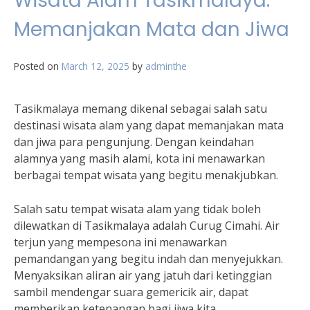
Wisata Alam Tasikmalaya:
Memanjakan Mata dan Jiwa
Posted on
March 12, 2025
by
adminthe
Tasikmalaya memang dikenal sebagai salah satu
destinasi wisata alam yang dapat memanjakan mata
dan jiwa para pengunjung. Dengan keindahan
alamnya yang masih alami, kota ini menawarkan
berbagai tempat wisata yang begitu menakjubkan.
Salah satu tempat wisata alam yang tidak boleh
dilewatkan di Tasikmalaya adalah Curug Cimahi. Air
terjun yang mempesona ini menawarkan
pemandangan yang begitu indah dan menyejukkan.
Menyaksikan aliran air yang jatuh dari ketinggian
sambil mendengar suara gemericik air, dapat
memberikan ketenangan bagi jiwa kita.