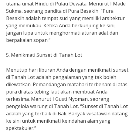
utama umat Hindu di Pulau Dewata. Menurut I Made
Sukma, seorang pandita di Pura Besakih, “Pura
Besakih adalah tempat suci yang memiliki arsitektur
yang memukau. Ketika Anda berkunjung ke sini,
jangan lupa untuk menghormati aturan adat dan
berpakaian sopan.”
5. Menikmati Sunset di Tanah Lot
Menutup hari liburan Anda dengan menikmati sunset
di Tanah Lot adalah pengalaman yang tak boleh
dilewatkan. Pemandangan matahari terbenam di atas
pura di atas tebing laut akan membuat Anda
terkesima. Menurut I Gusti Nyoman, seorang
pengelola warung di Tanah Lot, “Sunset di Tanah Lot
adalah yang terbaik di Bali. Banyak wisatawan datang
ke sini untuk menikmati keindahan alam yang
spektakuler.”