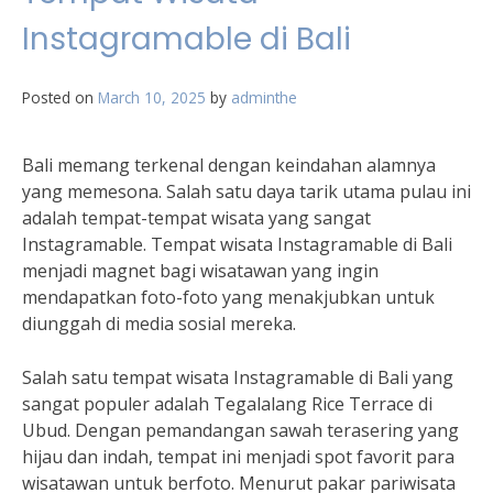
Instagramable di Bali
Posted on
March 10, 2025
by
adminthe
Bali memang terkenal dengan keindahan alamnya
yang memesona. Salah satu daya tarik utama pulau ini
adalah tempat-tempat wisata yang sangat
Instagramable. Tempat wisata Instagramable di Bali
menjadi magnet bagi wisatawan yang ingin
mendapatkan foto-foto yang menakjubkan untuk
diunggah di media sosial mereka.
Salah satu tempat wisata Instagramable di Bali yang
sangat populer adalah Tegalalang Rice Terrace di
Ubud. Dengan pemandangan sawah terasering yang
hijau dan indah, tempat ini menjadi spot favorit para
wisatawan untuk berfoto. Menurut pakar pariwisata