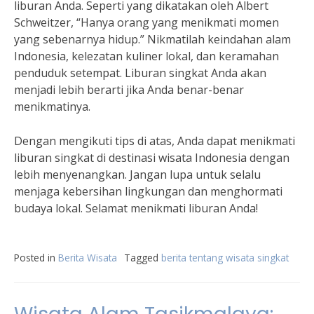
liburan Anda. Seperti yang dikatakan oleh Albert
Schweitzer, “Hanya orang yang menikmati momen
yang sebenarnya hidup.” Nikmatilah keindahan alam
Indonesia, kelezatan kuliner lokal, dan keramahan
penduduk setempat. Liburan singkat Anda akan
menjadi lebih berarti jika Anda benar-benar
menikmatinya.
Dengan mengikuti tips di atas, Anda dapat menikmati
liburan singkat di destinasi wisata Indonesia dengan
lebih menyenangkan. Jangan lupa untuk selalu
menjaga kebersihan lingkungan dan menghormati
budaya lokal. Selamat menikmati liburan Anda!
Posted in
Berita Wisata
Tagged
berita tentang wisata singkat