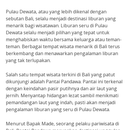
Pulau Dewata, atau yang lebih dikenal dengan
sebutan Bali, selalu menjadi destinasi liburan yang
menarik bagi wisatawan. Liburan seru di Pulau
Dewata selalu menjadi pilihan yang tepat untuk
menghabiskan waktu bersama keluarga atau teman-
teman. Berbagai tempat wisata menarik di Bali terus
berkembang dan menawarkan pengalaman liburan
yang tak terlupakan.
Salah satu tempat wisata terkini di Bali yang patut
dikunjungi adalah Pantai Pandawa. Pantai ini terkenal
dengan keindahan pasir putihnya dan air laut yang
jernih. Menyantap hidangan lezat sambil menikmati
pemandangan laut yang indah, pasti akan menjadi
pengalaman liburan yang seru di Pulau Dewata.
Menurut Bapak Made, seorang pelaku pariwisata di