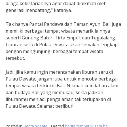
dijaga kelestariannya agar dapat dinikmati oleh
generasi mendatang,” katanya.
Tak hanya Pantai Pandawa dan Taman Ayun, Bali juga
memiliki berbagai tempat wisata menarik lainnya
seperti Gunung Batur, Tirta Empul, dan Tegalalang.
Liburan seru di Pulau Dewata akan semakin lengkap
dengan mengunjungi berbagai tempat wisata
tersebut.
Jadi, jika kamu ingin merencanakan liburan seru di
Pulau Dewata, jangan lupa untuk mencoba berbagai
tempat wisata terkini di Bali. Nikmati keindahan alam
dan budaya Bali yang memukau, serta jadikan
liburanmu menjadi pengalaman tak terlupakan di
Pulau Dewata. Selamat berlibur!
Posted in
Berita Wisata
Tagged
berita tempat wisata bali